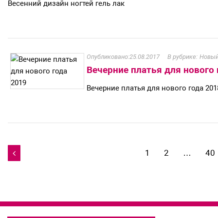
Весенний дизайн ногтей гель лак
25.08.2017
Новый
Вечерние платья для нового 
Вечерние платья для нового года 201
Навигация
1
2
…
40

по
записям