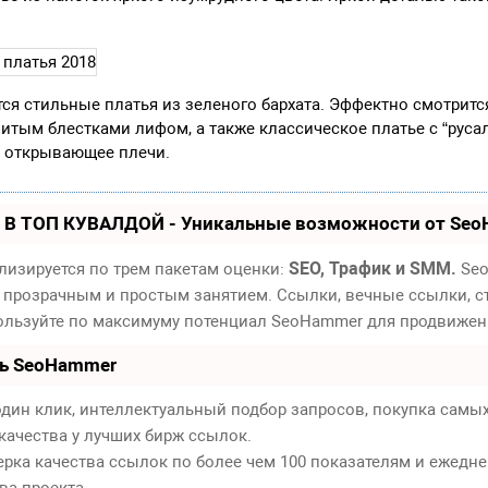
тся стильные платья из зеленого бархата. Эффектно смотритс
тым блестками лифом, а также классическое платье с “руса
и открывающее плечи.
 В ТОП КУВАЛДОЙ - Уникальные возможности от Se
SEO, Трафик и SMM.
лизируется по трем пакетам оценки:
Seo
 прозрачным и простым занятием. Ссылки, вечные ссылки, ст
пользуйте по максимуму потенциал SeoHammer для продвижен
ть SeoHammer
дин клик, интеллектуальный подбор запросов, покупка самы
качества у лучших бирж ссылок.
ерка качества ссылок по более чем 100 показателям и ежедн
ва проекта.