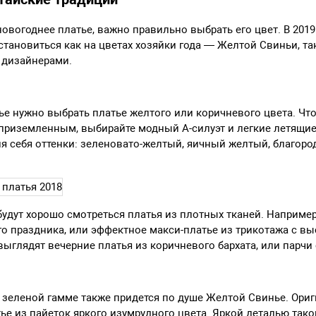
овогоднее платье, важно правильно выбрать его цвет. В 2019
становиться как на цветах хозяйки года — Желтой Свиньи, та
 дизайнерами.
ье нужно выбрать платье желтого или коричневого цвета. Чт
риземленным, выбирайте модный А-силуэт и легкие летящие
я себя оттенки: зеленовато-желтый, яичный желтый, благор
будут хорошо смотреться платья из плотных тканей. Например
о праздника, или эффектное макси-платье из трикотажа с в
выглядят вечерние платья из коричневого бархата, или парчи
в зеленой гамме также придется по душе Желтой Свинье. Ор
тье из пайеток яркого изумрудного цвета. Яркой деталью тако