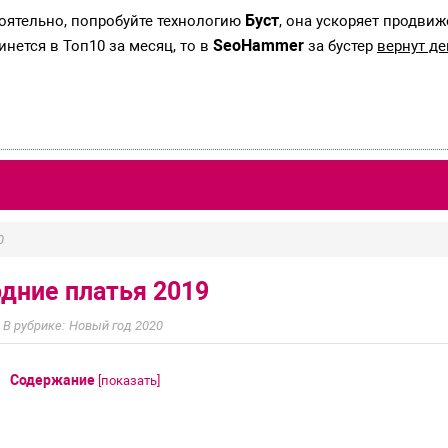
Буст
тоятельно, попробуйте технологию
, она ускоряет продвиж
SeoHammer
инется в Топ10 за месяц, то в
за бустер
вернут де
0
дние платья 2019
Новый год 2020
Содержание
[
показать
]