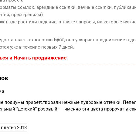
орматы ссылок: арендные ссылки, вечные ссылки, публикаци
атьи, пресс-релизы).
т, где рост или падение, а также запросы, на которые нужн
Буст
едоставляет технологию
, она ускоряет продвижение в де
тся уже в течение первых 7 дней.
ься и Начать продвижение
ров
ма
е подиумы приветствовали нежные пудровые оттенки. Пепел
ельный “детский” розовый — именно эти цвета пророчат в с