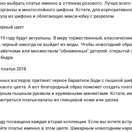
но выбрать платье именно в оттенках розового. Лучше всего 
 органзы и многослойного шифона. Кстати, для корпоративн
узу из шифона и облегающую макси-юбку с разрезом.
черный цвет
019 году будут актуальны. В меру торжественный, классически
, черный никогда не выйдет из моды. Чтобы новогодний обра
пайетками или множеством “обнаженных” деталей: открытой 
бедра.
ных взглядов притянет черное бархатное боди с пышной ш
ового цвета. А вот благородный образ поможет создать плать
модным пышным рукавом и кружевными манжетами. Кстати, им
мотреться платья-халаты из глянцевой кожи или шелка.
году посвящена каждая вторая коллекция. Если вы хотите вст
айте платье именно в этом цвете. Шикарным новогодним наря