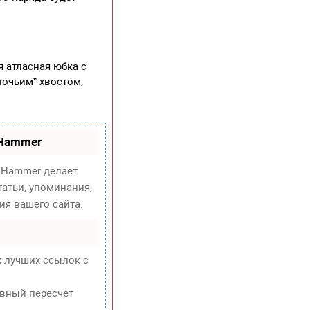
я атласная юбка с
лочьим” хвостом,
oHammer
Hammer делает
атьи, упоминания,
ия вашего сайта.
х лучших ссылок с
евный пересчет