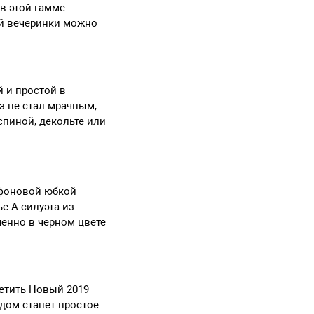
в этой гамме
ой вечеринки можно
й и простой в
з не стал мрачным,
спиной, декольте или
ифоновой юбкой
е А-силуэта из
енно в черном цвете
ретить Новый 2019
дом станет простое