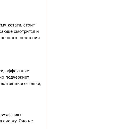
у, кстати, стоит
ясающе смотрится и
лнечного сплетения.
ки, эффектные
но подчеркнет
тественные оттенки,
Wow-эффект
 сверху. Оно не