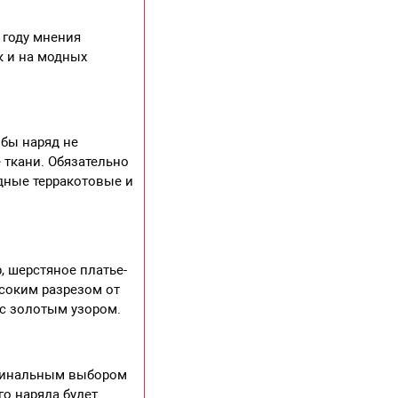
 году мнения
к и на модных
обы наряд не
 ткани. Обязательно
одные терракотовые и
, шерстяное платье-
ысоким разрезом от
 с золотым узором.
игинальным выбором
го наряда будет