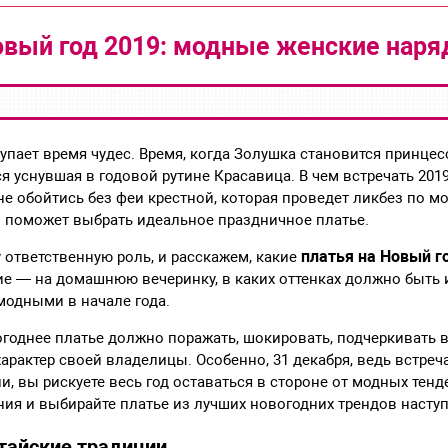
овый год 2019: модные женские нар
тупает время чудес. Время, когда Золушка становится принцес
 уснувшая в годовой рутине Красавица. В чем встречать 2019
не обойтись без феи крестной, которая проведет ликбез по 
и поможет выбрать идеальное праздничное платье.
платья на Новый г
у ответственную роль, и расскажем, какие
кие — на домашнюю вечеринку, в каких оттенках должно быть 
модными в начале года.
огоднее платье должно поражать, шокировать, подчеркивать 
арактер своей владелицы. Особенно, 31 декабря, ведь встре
и, вы рискуете весь год оставаться в стороне от модных тенд
ия и выбирайте платье из лучших новогодних трендов насту
итайские традиции