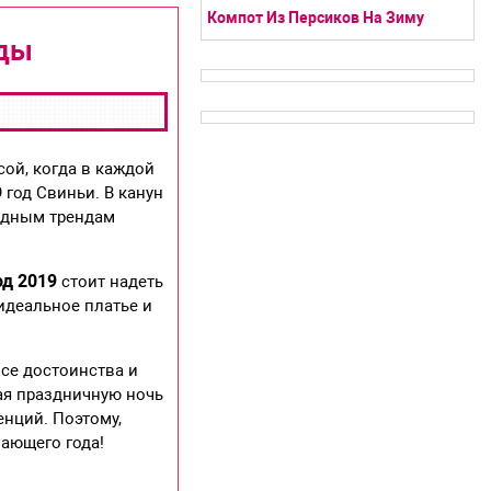
Компот Из Персиков На Зиму
яды
сой, когда в каждой
 год Свиньи. В канун
модным трендам
од 2019
стоит надеть
идеальное платье и
все достоинства и
чая праздничную ночь
енций. Поэтому,
пающего года!