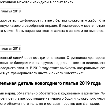
оскошной меховой накидкой в серых тонах.
смотреться шифоновое платье с белым кружевным жабо. К нем
овую камею в серебряной оправе. В темно-сером цвете потр
Это может быть вариация платья-халата с запахом не выше со
щенный синий цвет смотрится в шелке. Струящиеся драпиров
расшитые бисером и стеклярусом подолы — все это великолеп
огоднего платья. В 2019 году стоит выбирать натуральные, ес
ьев ультрамаринового цвета и синего “электрика”.
тельная деталь новогоднего платья 2019 года
ый наряд, обязательно обратитесь к кружевным вариантам. 
рачное платье, состоящее из черного боди и кружевного чехла
го обнаженного тела, но и оставит простор для фантазии.