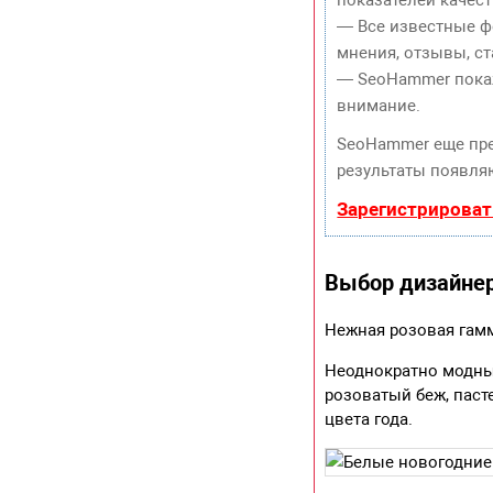
— Все известные ф
мнения, отзывы, ст
— SeoHammer покаже
внимание.
SeoHammer еще пр
результаты появляю
Зарегистрироват
Выбор дизайне
Нежная розовая гам
Неоднократно модны
розоватый беж, паст
цвета года.