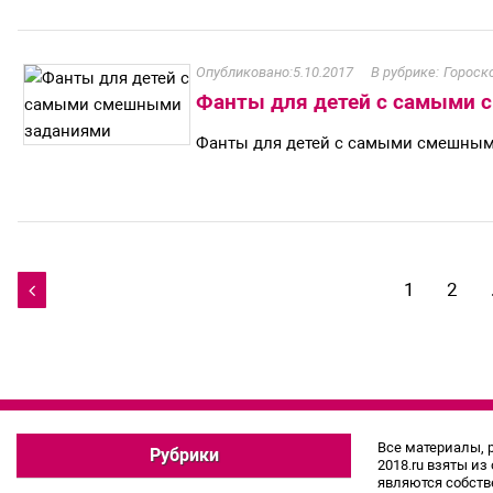
5.10.2017
Гороск
Фанты для детей с самыми
Фанты для детей с самыми смешны
Навигация
1
2

по
записям
Все материалы, 
Рубрики
2018.ru взяты из
являются собств