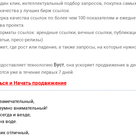
дин клик, интеллектуальный подбор запросов, покупка самы
качества у лучших бирж ссылок.
ерка качества ссылок по более чем 100 показателям и ежедн
ва проекта.
орматы ссылок: арендные ссылки, вечные ссылки, публикаци
атьи, пресс-релизы).
т, где рост или падение, а также запросы, на которые нужн
Буст
едоставляет технологию
, она ускоряет продвижение в де
тся уже в течение первых 7 дней.
ься и Начать продвижение
 замечательный,
езумно внимательный!
сегда и везде,
на воде.
ник отличный,