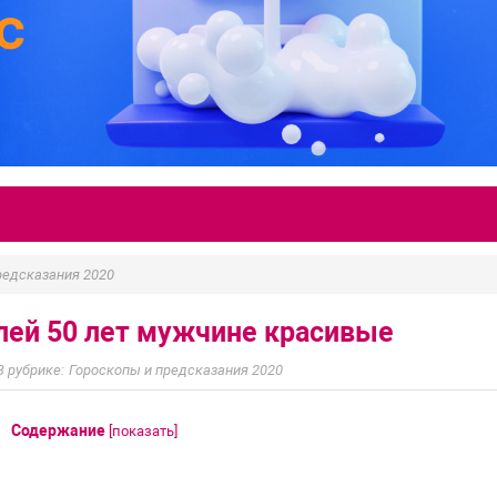
редсказания 2020
лей 50 лет мужчине красивые
Гороскопы и предсказания 2020
Содержание
[
показать
]