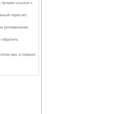
х лучших ссылок с
евный пересчет
и (упоминания,
о обратить
сятки раз, а первые