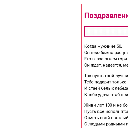
Поздравлени
Когда мужчине 50,
Он неизбежно расцве
Его глаза огнем горят
Он ждет, надеется, м
Так пусть твой лучш
Тебе подарит только 
И стаей белых лебед
К тебе удача чтоб пр
Живи лет 100 и не бо
Пусть все исполнятс
Отметь свой светлы
С людьми родными и