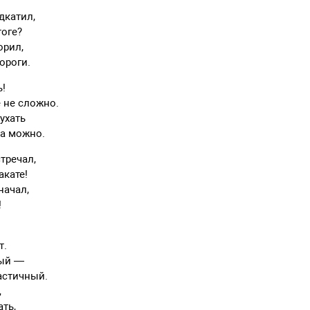
дкатил,
тоге?
орил,
ороги.
ь!
 не сложно.
ухать
а можно.
тречал,
акате!
начал,
!
т.
ный —
астичный.
,
ть,