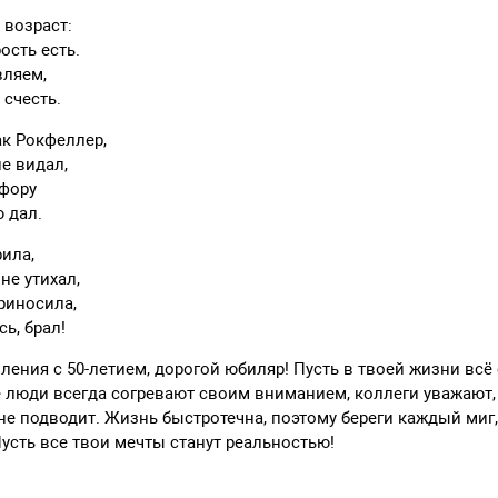
 возраст:
ость есть.
вляем,
 счесть.
ак Рокфеллер,
не видал,
 фору
 дал.
ила,
не утихал,
риносила,
сь, брал!
ения с 50-летием, дорогой юбиляр! Пусть в твоей жизни всё
 люди всегда согревают своим вниманием, коллеги уважают,
не подводит. Жизнь быстротечна, поэтому береги каждый миг,
Пусть все твои мечты станут реальностью!