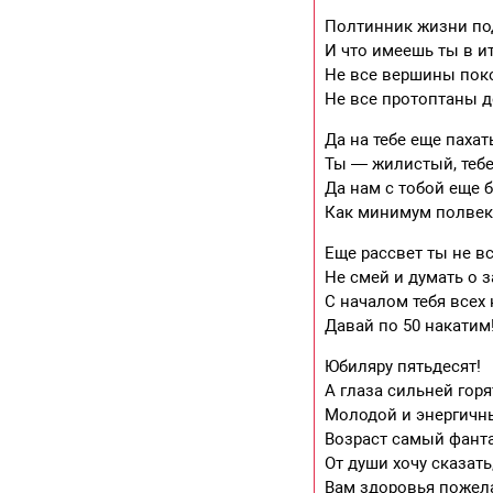
Полтинник жизни по
И что имеешь ты в и
Не все вершины пок
Не все протоптаны д
Да на тебе еще пахат
Ты — жилистый, тебе
Да нам с тобой еще б
Как минимум полвек
Еще рассвет ты не вс
Не смей и думать о з
С началом тебя всех 
Давай по 50 накатим
Юбиляру пятьдесят!
А глаза сильней горя
Молодой и энергич
Возраст самый фант
От души хочу сказать
Вам здоровья пожела