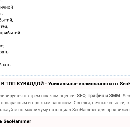
».
личной
ть
бытий,
тей,
 прибытий
ее,
рать.
брать.
 В ТОП КУВАЛДОЙ - Уникальные возможности от Se
SEO, Трафик и SMM.
лизируется по трем пакетам оценки:
Seo
 прозрачным и простым занятием. Ссылки, вечные ссылки, ст
пользуйте по максимуму потенциал SeoHammer для продвижен
ть SeoHammer