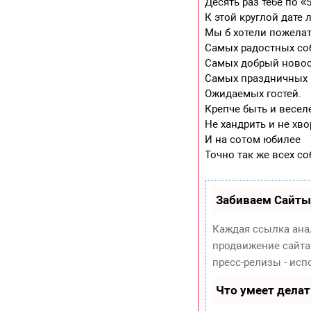
Десять раз тебе по «5
К этой круглой дате 
Мы б хотели пожела
Самых радостных со
Самых добрый новос
Самых праздничных
Ожидаемых гостей.
Крепче быть и весел
Не хандрить и не хво
И на сотом юбилее
Точно так же всех со
Забиваем Сайты
Каждая ссылка ана
продвижение сайта
пресс-релизы - ис
Что умеет дела