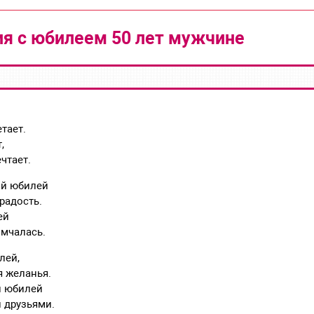
я с юбилеем 50 лет мужчине
тает.
,
ечтает.
ий юбилей
радость.
ей
имчалась.
лей,
я желанья.
й юбилей
 друзьями.