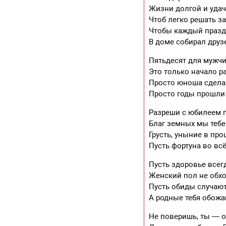
Жизни долгой и удач
Чтоб легко решать з
Чтобы каждый празд
В доме собирал друз
Пятьдесят для мужчи
Это только начало р
Просто юноша сдела
Просто годы прошли
Разреши с юбилеем 
Благ земных мы тебе
Грусть, уныние в пр
Пусть фортуна во вс
Пусть здоровье всег
Женский пол не обх
Пусть обиды случают
А родные тебя обожа
Не поверишь, ты — о