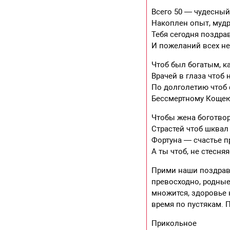
Всего 50 — чудесный
Накоплен опыт, мудр
Тебя сегодня поздра
И пожеланий всех не
Чтоб был богатым, к
Врачей в глаза чтоб 
По долголетию чтоб
Бессмертному Кощею
Чтобы жена боготвор
Страстей чтоб шквал 
Фортуна — счастье п
А ты чтоб, не стесняя
Прими наши поздравл
превосходно, родные
множится, здоровье 
время по пустякам. 
Прикольное