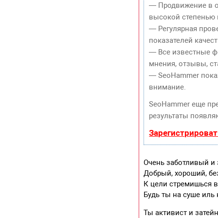
— Продвижение в о
высокой степенью 
— Регулярная пров
показателей качест
— Все известные ф
мнения, отзывы, ст
— SeoHammer покаже
внимание.
SeoHammer еще пр
результаты появляю
Зарегистрироват
Очень заботливый и
Добрый, хороший, б
К цели стремишься в
Будь ты на суше иль 
Ты активист и затей