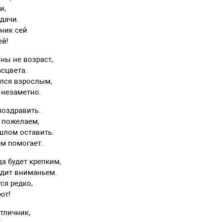
и,
адачи.
ник сей
ей!
ны не возраст,
асцвета.
лся взрослым,
 незаметно.
поздравить.
 пожелаем,
ошлом оставить.
ём помогает.
да будет крепким,
одит вниманьем.
ся редко,
ют!
тличник,