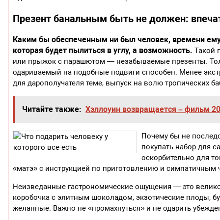
Презент банальным быть не должен: впеча
Каким бы обеспеченным ни был человек, времени ему н
которая будет пылиться в углу, а возможность.
Такой 
или прыжок с парашютом — незабываемые презенты. Тольк
одариваемый на подобные подвиги способен. Менее экст
для дарополучателя теме, выпуск на волю тропических ба
Читайте также:
Хэллоуин возвращается – фильм 20
Почему бы не последов
покупать набор для с
оскорбительно для тог
«матэ» с инструкцией по приготовлению и симпатичным 
Неизведанные гастрономические ощущения — это великоле
коробочка с элитным шоколадом, экзотические плоды, б
желанные. Важно не «промахнуться» и не одарить убежд