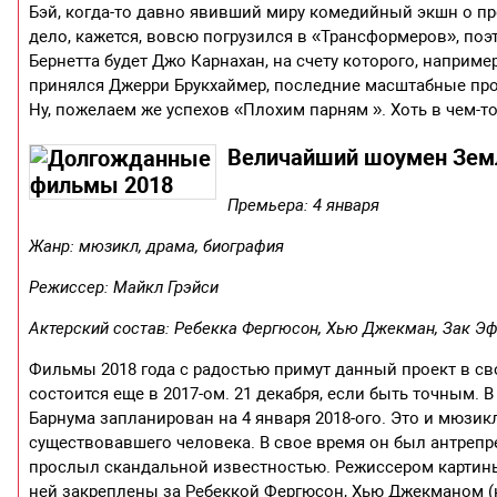
Бэй, когда-то давно явивший миру комедийный экшн о про
дело, кажется, вовсю погрузился в «Трансформеров», п
Бернетта будет Джо Карнахан, на счету которого, наприм
принялся Джерри Брукхаймер, последние масштабные прое
Ну, пожелаем же успехов «Плохим парням ». Хоть в чем-т
Величайший шоумен Земли
Премьера: 4 января
Жанр: мюзикл, драма, биография
Режиссер: Майкл Грэйси
Актерский состав: Ребекка Фергюсон, Хью Джекман, Зак Эфр
Фильмы 2018 года с радостью примут данный проект в сво
состоится еще в 2017-ом. 21 декабря, если быть точным
Барнума запланирован на 4 января 2018-ого. Это и мюзик
существовавшего человека. В свое время он был антрепр
прослыл скандальной известностью. Режиссером картины
ней закреплены за Ребеккой Фергюсон, Хью Джекманом (