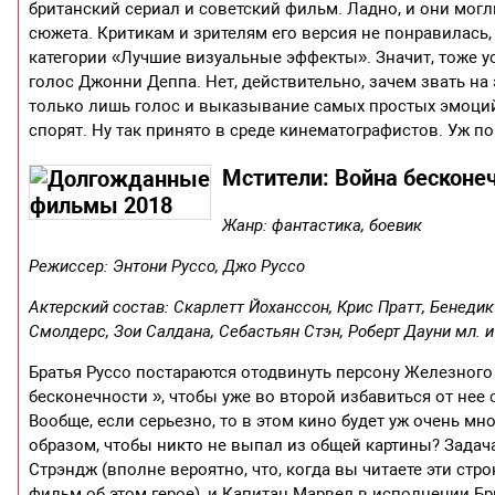
британский сериал и советский фильм. Ладно, и они могл
сюжета. Критикам и зрителям его версия не понравилась,
категории «Лучшие визуальные эффекты». Значит, тоже у
голос Джонни Деппа. Нет, действительно, зачем звать на 
только лишь голос и выказывание самых простых эмоций?
спорят. Ну так принято в среде кинематографистов. Уж по
Мстители: Война бесконечно
Жанр: фантастика, боевик
Режиссер: Энтони Руссо, Джо Руссо
Актерский состав: Скарлетт Йоханссон, Крис Пратт, Бенедик
Смолдерс, Зои Салдана, Себастьян Стэн, Роберт Дауни мл. и
Братья Руссо постараются отодвинуть персону Железног
бесконечности », чтобы уже во второй избавиться от нее
Вообще, если серьезно, то в этом кино будет уж очень м
образом, чтобы никто не выпал из общей картины? Задача
Стрэндж (вполне вероятно, что, когда вы читаете эти ст
фильм об этом герое), и Капитан Марвел в исполнении Бри