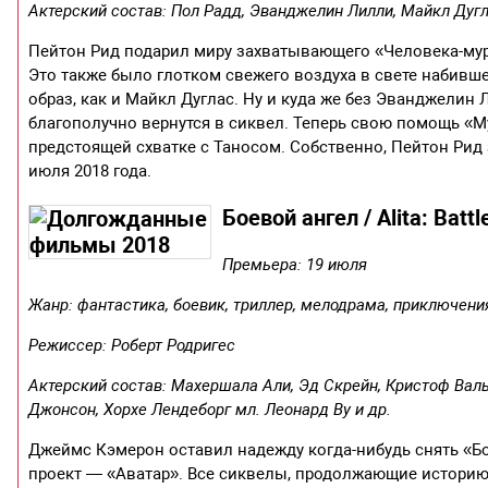
Актерский состав: Пол Радд, Эванджелин Лилли, Майкл Дугл
Пейтон Рид подарил миру захватывающего «Человека-мура
Это также было глотком свежего воздуха в свете набивш
образ, как и Майкл Дуглас. Ну и куда же без Эванджелин 
благополучно вернутся в сиквел. Теперь свою помощь «М
предстоящей схватке с Таносом. Собственно, Пейтон Рид
июля 2018 года.
Боевой ангел / Alita: Battl
Премьера: 19 июля
Жанр: фантастика, боевик, триллер, мелодрама, приключени
Режиссер: Роберт Родригес
Актерский состав: Махершала Али, Эд Скрейн, Кристоф Валь
Джонсон, Хорхе Лендеборг мл. Леонард Ву и др.
Джеймс Кэмерон оставил надежду когда-нибудь снять «Бое
проект — «Аватар». Все сиквелы, продолжающие историю 