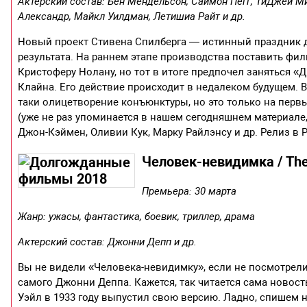
Актерский состав: Бен Мендельсон, Саймон Пегг, ТиДжей Ми
Александр, Майкл Уилдман, Летишиа Райт и др.
Новый проект Стивена Спилберга — истинный праздник дл
результата. На раннем этапе производства поставить фи
Кристоферу Нолану, но тот в итоге предпочел заняться 
Клайна. Его действие происходит в недалеком будущем. В
таки олицетворение конъюнктуры, но это только на перв
(уже не раз упоминается в нашем сегодняшнем материале,
Джон-Кэймен, Оливии Кук, Марку Райлэнсу и др. Релиз в Р
Человек-невидимка / The 
Премьера: 30 марта
Жанр: ужасы, фантастика, боевик, триллер, драма
Актерский состав: Джонни Депп и др.
Вы не видели «Человека-невидимку», если не посмотрел
самого Джонни Деппа. Кажется, так читается сама новос
Уэйл в 1933 году выпустил свою версию. Ладно, спишем н