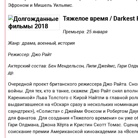
Эфроном и Мишель Уильямс.
Тяжелое время / Darkest 
Премьера: 25 января
Жанр: драма, военный, история
Режиссер: Джо Райт
Актерский состав: Бен Мендельсон, Лили Джеймс, Гари Олдм
др.
Очередной проект британского режиссера Джо Райта. Сно
войны. Для тех, кто в танке, скажем: Джо Райт снял впо
Карениной» Льва Толстого с Кирой Найтли в главной роли
выдвигавшееся на «Оскар» сразу в нескольких номинация
саундтрек»), «Солиста» с Джейми Фоксом и Робертом Дау
для фанатов. Для создания «Тяжелого времени» он уже 
Гари Олдмана, Джона Хёрта и Кристин Скотт Томас. Сцена
соискание премии Американской киноакадемии за «Всел