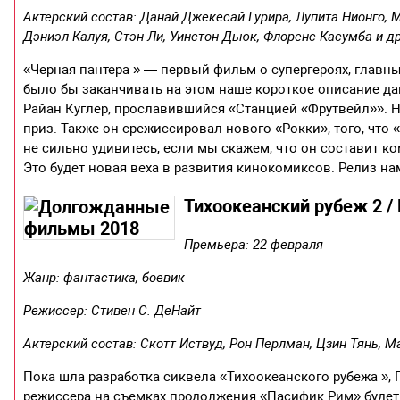
Актерский состав: Данай Джекесай Гурира, Лупита Нионго, 
Дэниэл Калуя, Стэн Ли, Уинстон Дьюк, Флоренс Касумба и др
«Черная пантера » — первый фильм о супергероях, глав
было бы заканчивать на этом наше короткое описание дан
Райан Куглер, прославившийся «Станцией «Фрутвейл»». 
приз. Также он срежиссировал нового «Рокки», того, что «
не сильно удивитесь, если мы скажем, что он составит 
Это будет новая веха в развития кинокомиксов. Релиз нам
Тихоокеанский рубеж 2 / 
Премьера: 22 февраля
Жанр: фантастика, боевик
Режиссер: Стивен С. ДеНайт
Актерский состав: Скотт Иствуд, Рон Перлман, Цзин Тянь, М
Пока шла разработка сиквела «Тихоокеанского рубежа », 
режиссера на съемках продолжения «Пасифик Рим» будет 