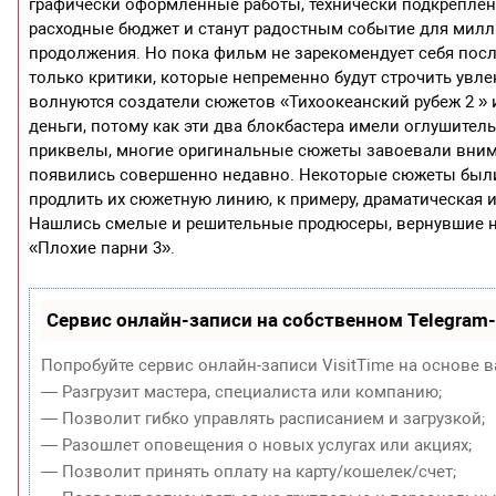
графически оформленные работы, технически подкрепле
расходные бюджет и станут радостным событие для мил
продолжения. Но пока фильм не зарекомендует себя после
только критики, которые непременно будут строчить увл
волнуются создатели сюжетов «Тихоокеанский рубеж 2 » 
деньги, потому как эти два блокбастера имели оглушител
приквелы, многие оригинальные сюжеты завоевали вним
появились совершенно недавно. Некоторые сюжеты были 
продлить их сюжетную линию, к примеру, драматическая и
Нашлись смелые и решительные продюсеры, вернувшие на
«Плохие парни 3».
Сервис онлайн-записи на собственном Telegram
Попробуйте сервис онлайн-записи VisitTime на основе в
— Разгрузит мастера, специалиста или компанию;
— Позволит гибко управлять расписанием и загрузкой;
— Разошлет оповещения о новых услугах или акциях;
— Позволит принять оплату на карту/кошелек/счет;