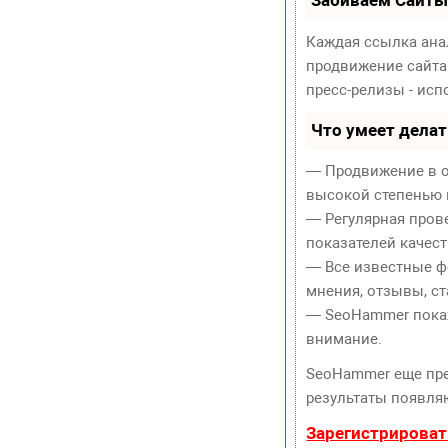
Каждая ссылка ана
продвижение сайта
пресс-релизы - ис
Что умеет дела
— Продвижение в о
высокой степенью 
— Регулярная пров
показателей качест
— Все известные ф
мнения, отзывы, ст
— SeoHammer покаже
внимание.
SeoHammer еще пр
результаты появляю
Зарегистрироват