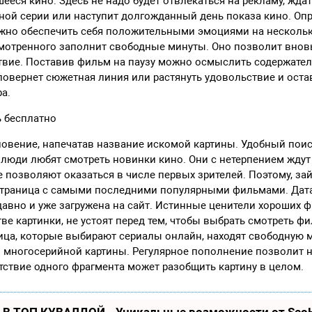
ееся кино. Здесь не надо будет отвлекаться на рекламу, ждат
ной серии или наступит долгожданный день показа кино. Оп
но обеспечить себя положительными эмоциями на нескольк
смотренного заполнит свободные минуты. Оно позволит внов
твие. Поставив фильм на паузу можно осмыслить содержател
повернет сюжетная линия или растянуть удовольствие и ост
ра.
 бесплатно
овение, напечатав название искомой картины. Удобный поис
люди любят смотреть новинки кино. Они с нетерпением жду
е позволяют оказаться в числе первых зрителей. Поэтому, за
 страница с самыми последними популярными фильмами. Дат
авно и уже загружена на сайт. Истинные ценители хороших 
тве картинки, не устоят перед тем, чтобы выбрать смотреть 
лица, которые выбирают сериалы онлайн, находят свободную 
 многосерийной картины. Регулярное пополнение позволит н
сутствие одного фрагмента может разобщить картину в целом.
 В ТОП КУВАЛДОЙ - Уникальные возможности от Se