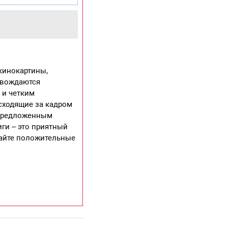
кинокартины,
овождаются
 и четким
исходящие за кадром
 предложенным
ги – это приятный
чайте положительные