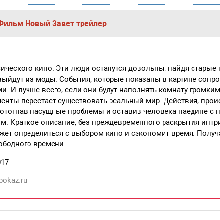
Фильм Новый Завет трейлер
ического кино. Эти люди останутся довольны, найдя старые 
выйдут из моды. События, которые показаны в картине сопр
. И лучше всего, если они будут наполнять комнату громким
менты перестает существовать реальный мир. Действия, про
, отогнав насущные проблемы и оставив человека наедине с
. Краткое описание, без преждевременного раскрытия интри
ожет определиться с выбором кино и сэкономит время. Полу
ободного времени.
017
pokaz.ru