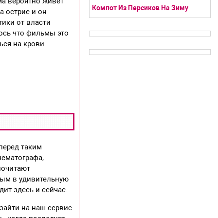
ма вероятно живёт
Компот Из Персиков На Зиму
а острие и он
тики от власти
ось что фильмы это
ься на крови
перед таким
нематографа,
почитают
тым в удивительную
дит здесь и сейчас.
зайти на наш сервис