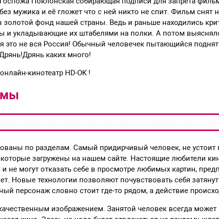
Госпожа Поклонская собирающая подписи для запрета филь
без мужика и её гложет что с ней никто не спит. Фильм снят н
 золотой фонд нашей страны. Ведь и раньше находились кри
 и укладывающие их штабелями на полки. А потом выяснял
я это не вся Россия! Обычный человечек пытающийся поднят
Дрянь!Дрянь каких много!
онлайн-кинотеатр HD-OK !
ьмы
ованы по разделам. Самый придирчивый человек, не устоит 
 которые загружены на нашем сайте. Настоящие любители ки
 и не могут отказать себе в просмотре любимых картин, пред
ет. Новые технологии позволяют почувствовать себя затяну
ный персонаж словно стоит где-то рядом, а действие происхо
 качественным изображением. Занятой человек всегда может 