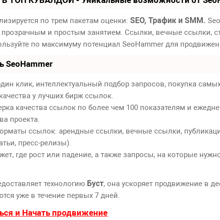
SEO, Трафик и SMM.
лизируется по трем пакетам оценки:
Seo
 прозрачным и простым занятием. Ссылки, вечные ссылки, ст
пользуйте по максимуму потенциал SeoHammer для продвижен
ть SeoHammer
дин клик, интеллектуальный подбор запросов, покупка самы
качества у лучших бирж ссылок.
ерка качества ссылок по более чем 100 показателям и ежедн
ва проекта.
орматы ссылок: арендные ссылки, вечные ссылки, публикаци
атьи, пресс-релизы).
т, где рост или падение, а также запросы, на которые нужн
Буст
едоставляет технологию
, она ускоряет продвижение в де
тся уже в течение первых 7 дней.
ься и Начать продвижение