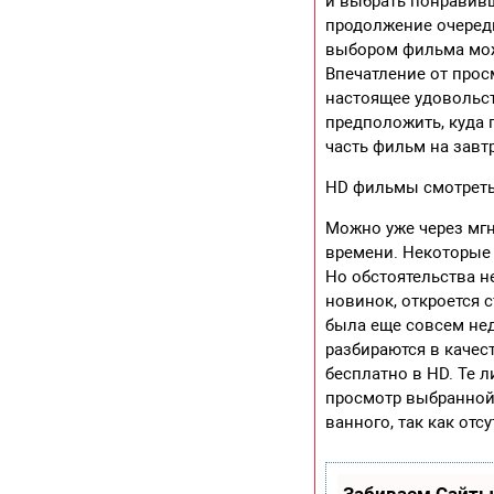
и выбрать понравивш
продолжение очеред
выбором фильма мож
Впечатление от про
настоящее удовольс
предположить, куда 
часть фильм на завт
HD фильмы смотреть
Можно уже через мгн
времени. Некоторые 
Но обстоятельства н
новинок, откроется
была еще совсем нед
разбираются в качес
бесплатно в HD. Те 
просмотр выбранной
ванного, так как от
Забиваем Сайты