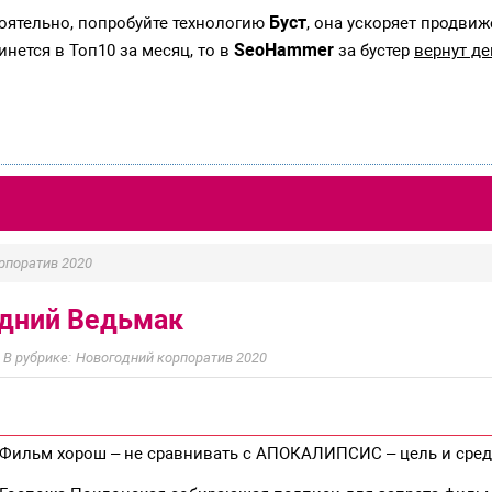
Буст
тоятельно, попробуйте технологию
, она ускоряет продвиж
SeoHammer
инется в Топ10 за месяц, то в
за бустер
вернут де
рпоратив 2020
дний Ведьмак
Новогодний корпоратив 2020
Фильм хорош – не сравнивать с АПОКАЛИПСИС – цель и средс