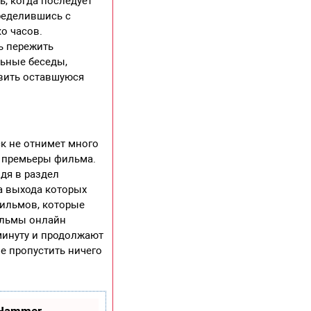
ь, когда последует
ределившись с
о часов.
ь пережить
ьные беседы,
авить оставшуюся
к не отнимет много
т премьеры фильма.
йдя в раздел
а выхода которых
фильмов, которые
фильмы онлайн
минуту и продолжают
е пропустить ничего
oHammer