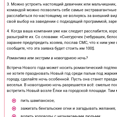
3. Можно устроить настоящий девичник или мальчишник,
командой можно позволить себе самые экстравагантные пр
расслабиться по-настоящему, не волнуясь за внешний вид
свой выбор на заведении с подходящей программой, заре
4. Когда ваша компания уже как следует расслабится, хо
разыграйте их. Со словами: «Снегурочек (чебурашек, бел
заранее предупредить хозяев, послав СМС, что к ним уж
сообщите, что эта заявка будет стоить им 100$.
Романтика или экстрим в новогоднюю ночь?
Встреча Нового года может носить романтический подтек
не хотите праздновать Новый год среди пальм под жарким
городу, сделайте ночь особенной. Пусть она станет пра
веселья. В новогоднюю ночь разрешается всё: смелые по
встретить Новый возле Ёлки на городской площади. Там
пить шампанское;
зажигать бенгальские огни и загадывать желания;
водить хороводы с незнакомыми людьми;