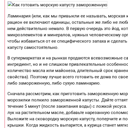
Ламинария (или, как мы привыкли ее называть, морская к
рацион ее включают единицы, остальные же либо не любя
нем действительно немало. В первую очередь это йод, ко
микроэлементов и минералов, нужных человеческому орга
чтобы избавиться от ее специфического запаха и сделать
капусту самостоятельно.
В супермаркетах и на рынках продаются всевозможные сал
ингредиент, но и не слишком привлекательные особеннос
количество масла или майонеза, длительный срок хранени
свойства). Поэтому лучше всего готовить ее дома по свое
либо замороженную, либо сухую ламинарию.
Сначала рассмотрим, как приготовить замороженную морс
морозилки полкило замороженной капусты. Дайте оттаять
течение 5 минут (после закипания воды) с ложкой уксуса.
лук на растительном масле, добавьте нарезанную соломк
Выложите на сковородку морскую капусту, поперчите и по
крышки. Когда жидкость выпарится, а курица станет мягк