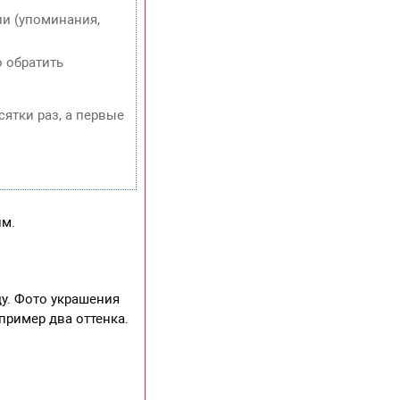
и (упоминания,
о обратить
сятки раз, а первые
им.
ду. Фото украшения
пример два оттенка.