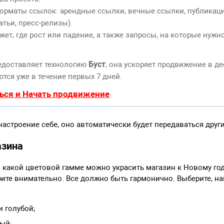
орматы ссылок: арендные ссылки, вечные ссылки, публикаци
атьи, пресс-релизы).
т, где рост или падение, а также запросы, на которые нужн
Буст
едоставляет технологию
, она ускоряет продвижение в де
тся уже в течение первых 7 дней.
ься и Начать продвижение
настроение себе, оно автоматически будет передаваться друг
азина
в какой цветовой гамме можно украсить магазин к Новому го
те внимательно. Все должно быть гармонично. Выберите, на
и голубой;
ый;