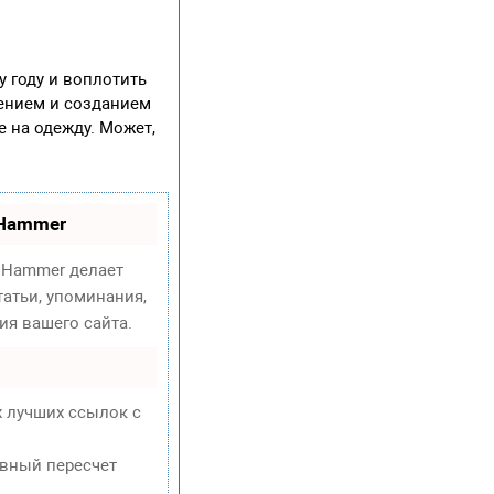
 году и воплотить
шением и созданием
е на одежду. Может,
oHammer
Hammer делает
атьи, упоминания,
ия вашего сайта.
х лучших ссылок с
евный пересчет