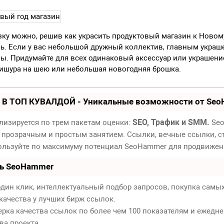
ку можно, решив как украсить продуктовый магазин к Новому
ь. Если у вас небольшой дружный коллектив, главным укра
вы. Придумайте для всех одинаковый аксессуар или украшени
мишура на шею или небольшая новогодняя брошка.
 В ТОП КУВАЛДОЙ - Уникальные возможности от Se
SEO, Трафик и SMM.
лизируется по трем пакетам оценки:
Seo
 прозрачным и простым занятием. Ссылки, вечные ссылки, ст
пользуйте по максимуму потенциал SeoHammer для продвижен
ть SeoHammer
дин клик, интеллектуальный подбор запросов, покупка самы
качества у лучших бирж ссылок.
ерка качества ссылок по более чем 100 показателям и ежедн
ва проекта.