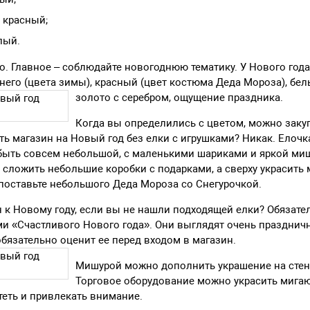
 красный;
лый.
. Главное – соблюдайте новогоднюю тематику. У Нового года 
него (цвета зимы), красный (цвет костюма Деда Мороза), белы
золото с серебром, ощущение праздника.
Когда вы определились с цветом, можно заку
ить магазин на Новый год без елки с игрушками? Никак. Елочк
быть совсем небольшой, с маленькими шариками и яркой ми
 сложить небольшие коробки с подарками, а сверху украсить
поставьте небольшого Деда Мороза со Снегурочкой.
н к Новому году, если вы не нашли подходящей елки? Обязате
и «Счастливого Нового года». Они выглядят очень праздничн
обязательно оценит ее перед входом в магазин.
Мишурой можно дополнить украшение на стена
Торговое оборудование можно украсить мига
стеть и привлекать внимание.