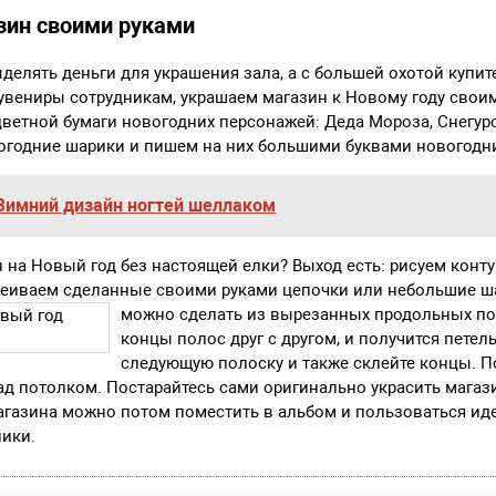
зин своими руками
ыделять деньги для украшения зала, а с большей охотой купит
увениры сотрудникам, украшаем магазин к Новому году своим
ветной бумаги новогодних персонажей: Деда Мороза, Снегуро
огодние шарики и пишем на них большими буквами новогодн
Зимний дизайн ногтей шеллаком
н на Новый год без настоящей елки? Выход есть: рисуем конт
клеиваем сделанные своими руками цепочки или небольшие ш
можно сделать из вырезанных продольных по
концы полос друг с другом, и получится петель
следующую полоску и также склейте концы. 
д потолком. Постарайтесь сами оригинально украсить магази
агазина можно потом поместить в альбом и пользоваться ид
ики.