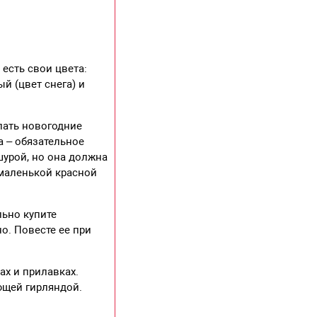
есть свои цвета:
й (цвет снега) и
пать новогодние
а – обязательное
шурой, но она должна
 маленькой красной
льно купите
о. Повесте ее при
х и прилавках.
ющей гирляндой.