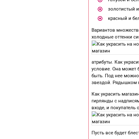
золотистый и
красный и бе
Вариантов множество
холодные оттенки си
атрибуты. Как украс
условие. Она может 
быть. Под нее можно
звездой. Рядышком 
Как украсить магази
гирлянды с надписям
входе, и покупатель 
Пусть все будет бле