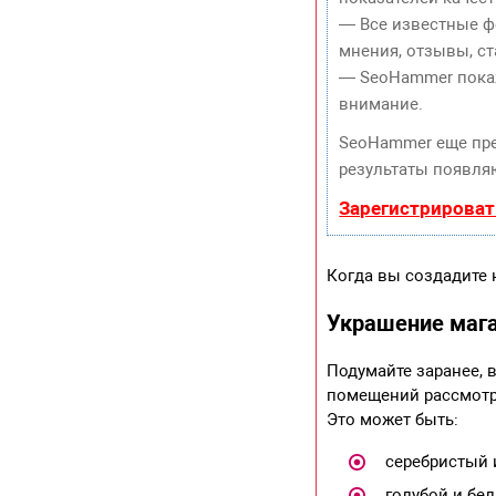
— Все известные ф
мнения, отзывы, ст
— SeoHammer покаже
внимание.
SeoHammer еще пр
результаты появляю
Зарегистрироват
Когда вы создадите 
Украшение маг
Подумайте заранее, 
помещений рассмотри
Это может быть:
серебристый 
голубой и бел