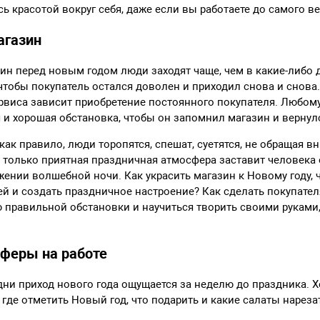
сь красотой вокруг себя, даже если вы работаете до самого ве
агазин
ин перед новым годом люди заходят чаще, чем в какие-либо д
 чтобы покупатель остался доволен и приходил снова и снова.
ервиса зависит приобретение постоянного покупателя. Любом
и хорошая обстановка, чтобы он запомнил магазин и вернулс
ак правило, люди торопятся, спешат, суетятся, не обращая вн
И только приятная праздничная атмосфера заставит человека
ении волшебной ночи. Как украсить магазин к Новому году, 
й и создать праздничное настроение? Как сделать покупат
 правильной обстановки и научиться творить своими руками
феры на работе
ни приход нового года ощущается за неделю до праздника. Х
 где отметить Новый год, что подарить и какие салаты нареза