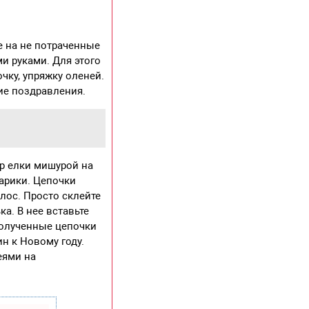
е на не потраченные
и руками. Для этого
чку, упряжку оленей.
ие поздравления.
ур елки мишурой на
арики. Цепочки
лос.
Просто склейте
ка. В нее вставьте
Полученные цепочки
н к Новому году.
еями на