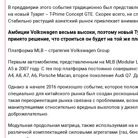
В преддверии этого события традиционно был представл
на новый Туарег – Т-Prime Concept GTE. Скорее всего, не
Стабильно растущий азиатский рынок привлекает внима
Амбиции Volkswagen весьма высоки, поэтому новый Т
принято решение, что строиться он будет на той же пла
Платформа MLB – стратегия Volkswagen Group
Первым автомобилем, представленным на MLB (Modular Lo
А5 в 2007 году. С тех пор платформа постоянно соверше
А4, A8, A7, A6, Porsche Macan, второе поколение Audi Q7. 
Однако в начале 2016 произошло событие, которое полож
специально для китайского рынка был создан роскошный 
такая переориентация рынка связана с проблемами, возн
манипуляциями относительно вредных выхлопов у дизел
доброжелательно.
Модульная продольная матрица, также используемая на н
различной комплектацией силовыми агрегатами (газ, бен