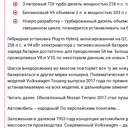
3-литровый TDI турбо-дизель мощностью 218 л.с. 
Бензиновый V6 объемом 3 л. и мощностью 333 л.с
Новую разработку – турбированный дизель объемом 
смешанном цикле, планируется устанавливать на 
Гибридная установка Plug-in Hybrid, анонсированная на Q
258 л.с. и 94 кВт электромотора с литиево-ионной батарее
заряда батареи достаточно для преодоления 54 км. Боль
прожорливых V8 и V10, по некоторым данным, на новых T
Шасси внедорожника во многом повторяет все ту же новую
базироваться и другие марки концерна. Пневматическая 
моделей Volkswagen Touareg выпуска 2017 года по прежн
устанавливаемую на всех моделях, в дальнейшем заменит
Читать далее. Обновленный Nissan Terrano 2017 стал луч
Автомобиль – народный! По европейским понятиям…
Заложенная в далеком 1933 году концепция автомобиля д
массовости производства. Современный Volkswagen – д