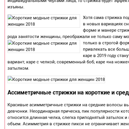
индивидуальными чертами лица, то стрижка будет эффектн
изъяны.
Хотя сама стрижка по
в новых вариациях сн
форме и манере стриж
рода занятости женщины, преображали не только саму мо
только в строгой фор
привлекать все боль
каре в 2019 году ста
вариант; каре с челкой; современный боб; каре «на ножке
затылком.
Ассиметричные стрижки на короткие и сред
Красивые асимметричные стрижки на средние волосы выд
девчонки. Неординарная прическа, пик популярности кот
относится длинная челка, слегка приподнятый затылок и
объем. Асимметрия в стрижке пикси не ограничивает жен