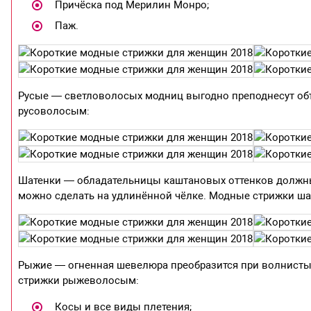
Причёска под Мерилин Монро;
Паж.
Русые — светловолосых модниц выгодно преподнесут о
русоволосым:
Шатенки — обладательницы каштановых оттенков должны
можно сделать на удлинённой чёлке. Модные стрижки ша
Рыжие — огненная шевелюра преобразится при волнистых
стрижки рыжеволосым:
Косы и все виды плетения;