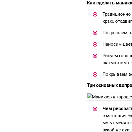
Как сделать маникю
Традиционно 
краю, отодвиг
Покрываем пл
Наносим цвет
Рисуем горош
шахматном по
Покрываем вс
Три основных вопр
Чем рисоват
с металличес
могут менять
рукой не оказ