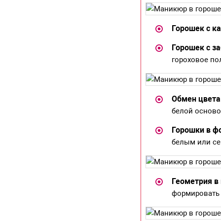
Горошек с к
Горошек с з
гороховое по
Обмен цвета
белой осново
Горошки в ф
белым или се
Геометрия в
формировать 