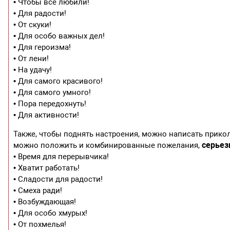
• Чтобы все любили!
• Для радости!
• От скуки!
• Для особо важных дел!
• Для героизма!
• От лени!
• На удачу!
• Для самого красивого!
• Для самого умного!
• Пора передохнуть!
• Для активности!
Также, чтобы поднять настроения, можно написать прико
серьез
можно положить и комбинированные пожелания,
• Время для перерывчика!
• Хватит работать!
• Сладости для радости!
• Смеха ради!
• Возбуждающая!
• Для особо хмурых!
• От похмелья!