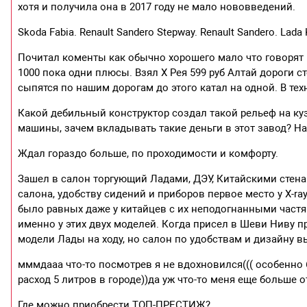
хотя и получила она в 2017 году не мало нововведений.
Skoda Fabia. Renault Sandero Stepway. Renault Sandero. Lada 
Почитал коменты как обычно хорошего мало что говорят
1000 пока одни плюсы. Взял Х Рея 599 руб Алтай дороги с
сыпятся по нашим дорогам до этого катал на одной. В те
Какой дебильный конструктор создал такой рельеф на ку
машины, зачем вкладывать такие деньги в этот завод? На
Ждал гораздо больше, по проходимости и комфорту.
Зашел в салон торгующий Ладами, ДЭУ, Китайскими стена
салона, удобству сидений и приборов первое место у X-r
было равных даже у китайцев с их неподогнанными частям
именно у этих двух моделей. Когда присел в Шеви Ниву пр
модели Лады на ходу, но салон по удобствам и дизайну в
мммдааа что-то посмотрев я не вдохновился((( особенно 
расход 5 литров в городе))да уж что-то меня еще больше о
Где можно приобрести ТОП-ПРЕСТИЖ?