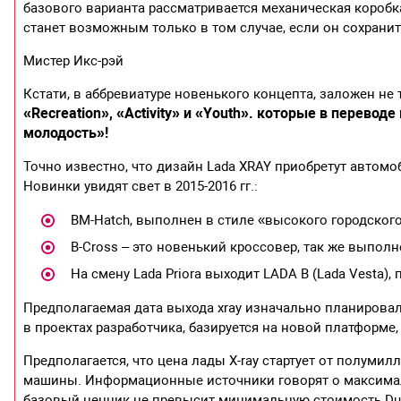
базового варианта рассматривается механическая короб
станет возможным только в том случае, если он сохрани
Мистер Икс-рэй
Кстати, в аббревиатуре новенького концепта, заложен не 
«Recreation», «Activity» и «Youth». которые в перевод
молодость»!
Точно известно, что дизайн Lada XRAY приобретут автомо
Новинки увидят свет в 2015-2016 гг.:
BM-Hatch, выполнен в стиле «высокого городского 
B-Cross – это новенький кроссовер, так же выпол
На смену Lada Priora выходит LADA В (Lada Vesta)
Предполагаемая дата выхода xray изначально планировала
в проектах разработчика, базируется на новой платформе
Предполагается, что цена лады X-ray стартует от полуми
машины. Информационные источники говорят о максималь
базовый ценник не превысит минимальную стоимость Duste