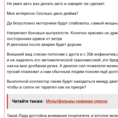
Не умел авто ваз делать авто и наварят ли сделает.
Мне интересно.Сколько диск дюйма?
Да безусловно моторчики будут слабоваты, самый мощный
Напрягают боковые выпухлости. Конечно красиво но дума
посторонних шумов от ветра.
И рихтовка после аварии будет дороже.
Внешний вид слизан пополам с дуста и с 35й инфинитив,
и не наделить его автоматической трансмиссией ,это бре
нах-на мне долбаная ручка. А дизелю сил пожалели можно
пускай повизжат а нам обычным людям похоже ещё долго 
Выхлопной коллектор также будет находиться между дви
чтобы в салон не тарахтел как на приоре?
Читайте также:
Мультфильмы новинки список
Такая Лада достойна внимания покупателя, и вполне мо