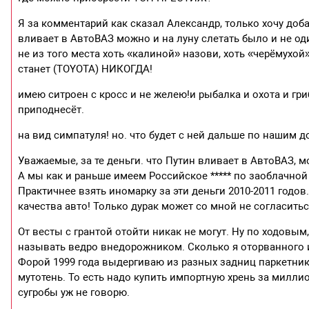
Я за комментарий как сказал Александр, только хочу доба
вливает в АвтоВАЗ можно и на луну слетать было и не 
не из того места хоть «калиной» назови, хоть «черёмухой
станет (TOYOTA) НИКОГДА!
имею ситроен с кросс и не желею!и рыбалка и охота и гр
приподнесёт.
на вид симпатуля! но. что будет с ней дальше по нашим 
Уважаемые, за те деньги. что Путин вливает в АвтоВАЗ, м
А мы как и раньше имеем Российское ***** по заоблачной
Практичнее взять иномарку за эти деньги 2010-2011 годо
качества авто! Только дурак может со мной не согласитьс
От весты с грантой отойти никак не могут. Ну по ходовым
называть ведро внедорожником. Сколько я оторванного и
Форой 1999 года выдергиваю из разных задниц паркетники
мутотень. То есть надо купить импортную хрень за миллио
сугробы уж не говорю.