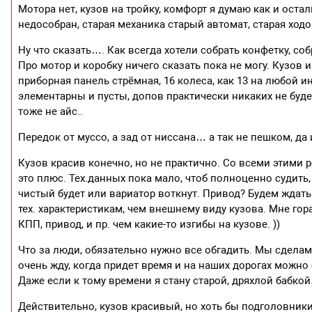
Мотора нет, кузов на тройку, комфорт я думаю как и оста
недособран, старая механика старый автомат, старая хо
Ну что сказать…. Как всегда хотели собрать конфетку, с
Про мотор и коробку ничего сказать пока не могу. Кузов
приборная панель стрёмная, 16 колеса, как 13 на любой и
элементарны и пусты, допов практически никаких не будет
тоже не айс..
Передок от муссо, а зад от ниссана… а так не пешком, д
Кузов красив конечно, но не практично. Со всеми этим
это плюс. Тех.данных пока мало, чтоб полноценно судить
чистый будет или вариатор воткнут. Привод? Будем ждат
тех. характеристикам, чем внешнему виду кузова. Мне гор
КПП, привод, и пр. чем какие-то изгибы на кузове. ))
Что за люди, обязательно нужно все обгадить. Мы сдела
очень жду, когда придет время и на наших дорогах можно 
Даже если к тому времени я стану старой, дряхлой бабкой
Действительно, кузов красивый, но хоть бы подголовник