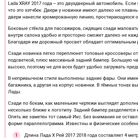
Lada XRAY 2017 года – это двухдверный автомобиль. Если
что это хэтчбек. Двери у новинки имеют далеко не плавны
двери нанесли хромированную линию, простирающуюся от
Боковые стёкла для пассажиров, сидящих сзади маловат
внутри салона удобно и просторно сможет далеко не ка
Благодаря им дорожный просвет обладает оптимальным 
Сзади новинка легко переплюнет топовые кроссоверы от
подсветкой, плюс массивный задний бампер. Большую ча
высоко, поэтому не для всех будет удобно загружать пре
В непривычном стиле выполнены задние фары. Они имеют 
багажника, а другая на корпус новинки. В тёмных тонах в
Лады.
Сзади по бокам, как маленькие чертежи выглядят допол
несколько ближе к логотипу. Задний бампер разделяется н
Опять же заметен тот самый Икс. Без внимания не оста
форме параллелограмма. Известны и физические особен
Длина Лада Х Рей 2017 2018 года составляет 4 метр