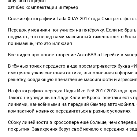
xray lada в кредит
хэтчбек комплектации интерьер
Свежие фотографиии Lada XRAY 2017 года Смотреть фото
Передок у новинки получился на пятёрочку. Если не брат
подумать, что перед вами массивный тяжелоатлет с боль
понимаешь, что это иллюзия.
Все видео про новое творение АвтоВАЗ-а Перейти к мате
В тёмных тонах переднего вида просматривается буква «И
смотрятся узкая световая оптика, выполненная в форме
решётку, создающую впечатление массивности и агрессив
На фотографиях передка Лады Икс Рей 2017 2018 года пр
Такого не увидишь на Ладе Калине Кросс. все-таки есть 
линиями, нанесёнными на передний бампер автомобиля. 
компактной новинке передвигаться в разных условиях.
Сбоку линейности в кроссовере ещё больше, чем спереди
покрытия. Завихрения берут своё начало с передних и зад