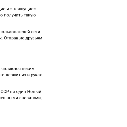
щие и «пляшущие»
о получить такую
пользователей сети
. Отправьте друзьям
ь являются неким
о держит их в руках,
 СССР ни один Новый
отешными зверятами,