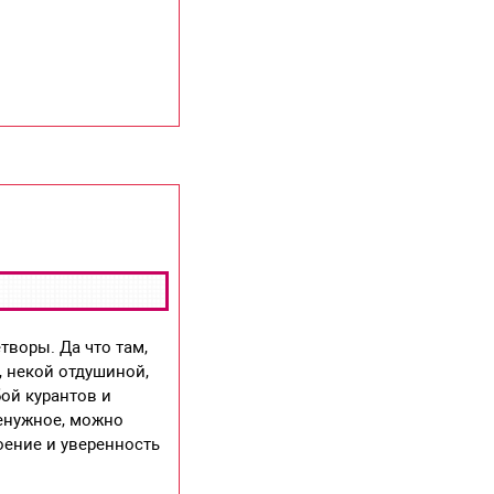
воры. Да что там,
, некой отдушиной,
бой курантов и
ненужное, можно
оение и уверенность