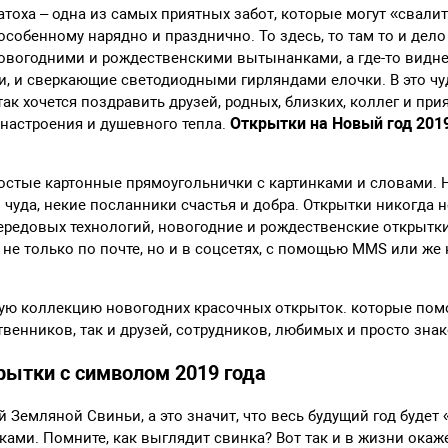
тоха – одна из самых приятных забот, которые могут «свалит
-особенному нарядно и празднично. То здесь, то там то и дел
овогодними и рождественскими вытынанками, а где-то видн
, и сверкающие светодиодными гирляндами елочки. В это чу
так хочется поздравить друзей, родных, близких, коллег и при
Открытки на Новый год 201
 настроения и душевного тепла.
ростые картонные прямоугольнички с картинками и словами. Н
 чуда, некие посланники счастья и добра. Открытки никогда 
передовых технологий, новогодние и рождественские открытк
не только по почте, но и в соцсетях, с помощью ММS или же
ую коллекцию новогодних красочных открыток. которые пом
твенников, так и друзей, сотрудников, любимых и просто зна
рытки с символом 2019 года
 Земляной Свиньи, а это значит, что весь будущий год будет 
ами. Помните, как выглядит свинка? Вот так и в жизни окаже