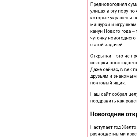
Предновогодняя сума
улицах в эту пору по
которые украшены н
мишурой и игрушками
канун Нового года – 
чуточку новогоднего
с этой задачей.
Открытки – это не п
искорки новогоднего
Даже сейчас, в век 
друзьям и знакомым 
почтовый ящик.
Наш сайт собрал цел
поздравить как родс
Новогодние отк
Наступает год Желтой
разноцветными краск