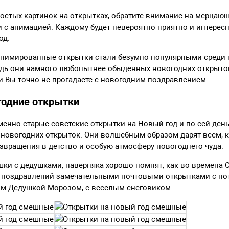
ростых картинок на открытках, обратите внимание на мерцаю
 с анимацией. Каждому будет невероятно приятно и интересн
од.
 анимированные открытки стали безумно популярными среди 
едь они намного любопытнее обыденных новогодних открыток
 Вы точно не прогадаете с новогодним поздравлением.
годние открытки
именно старые советские открытки на Новый год и по сей ден
новогодних открыток. Они волшебным образом дарят всем, кт
звращения в детство и особую атмосферу новогоднего чуда.
шки с дедушками, наверняка хорошо помнят, как во времена
ез поздравлений замечательными почтовыми открытками с п
рым Дедушкой Морозом, с веселым снеговиком.