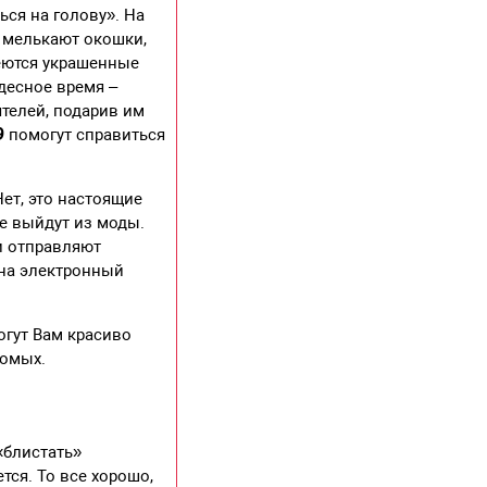
ься на голову». На
о мелькают окошки,
еются украшенные
десное время –
ятелей, подарив им
9
помогут справиться
ет, это настоящие
не выйдут из моды.
и отправляют
 на электронный
огут Вам красиво
комых.
«блистать»
тся. То все хорошо,