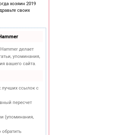
огда хозяин 2019
дравьте своих
oHammer
Hammer делает
атьи, упоминания,
ия вашего сайта.
х лучших ссылок с
евный пересчет
и (упоминания,
о обратить