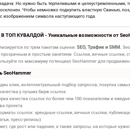
 незадача. Но нужно быть терпеливыми и целеустремленными, т
агосклонен. Чтобы немножко подкупить властную Свинью, поз
 с изображением символа наступающего года.
 В ТОП КУВАЛДОЙ - Уникальные возможности от Se
SEO, Трафик и SMM.
лизируется по трем пакетам оценки:
Seo
 прозрачным и простым занятием. Ссылки, вечные ссылки, ст
пользуйте по максимуму потенциал SeoHammer для продвижен
ть SeoHammer
дин клик, интеллектуальный подбор запросов, покупка самы
качества у лучших бирж ссылок.
ерка качества ссылок по более чем 100 показателям и ежедн
ва проекта.
орматы ссылок: арендные ссылки, вечные ссылки, публикаци
атьи, пресс-релизы).
т, где рост или падение, а также запросы, на которые нужн