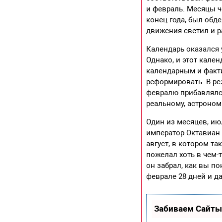
и февраль. Месяцы ч
конец года, был обд
движения светил и 
Календарь оказался
Однако, и этот кале
календарным и факт
реформировать. В ре
февралю прибавлялся
реальному, астроном
Один из месяцев, ию
император Октавиан 
август, в котором та
пожелал хоть в чем-
он забрал, как вы п
феврале 28 дней и д
Забиваем Сайты