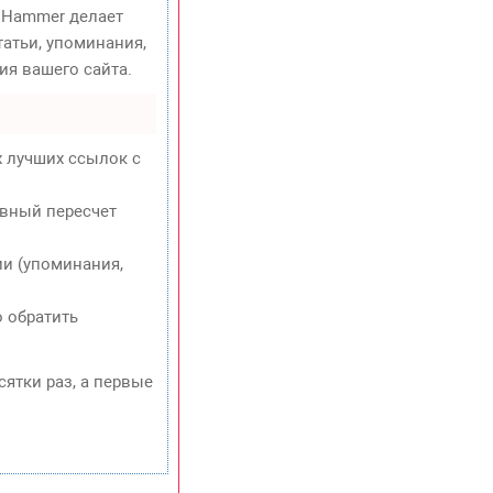
Hammer делает
атьи, упоминания,
ия вашего сайта.
х лучших ссылок с
евный пересчет
и (упоминания,
о обратить
сятки раз, а первые