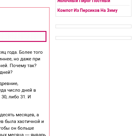
Яблочный Пирог Постный
Компот Из Персиков На Зиму
яц года. Более того
иннее, но даже при
ней. Почему так?
 дней?
древние,
уда число дней в
30, либо 31. И
десять месяцев, а
ев была хаотичной и
чтобы он больше
ных месяца — январь