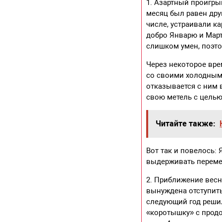
1. Азартный проигр
месяц был равен дру
числе, устраивали к
добро Январю и Март
слишком умен, поэто
Через некоторое вре
со своими холодными
отказывается с ним 
свою метель с целью
Читайте также:
Вот так и повелось:
выдерживать перемен
2. Приближение весн
вынуждена отступить
следующий год решил
«коротышку» с продо