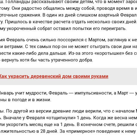
ыш. Голландцы рассказывают своим детям, что в момент зар
гому. Они радостно общались между собой, проводя время в иг
арточные сражения. В один из дней слишком азартный Феврал
у. Пришлось в качестве расчета отдать несколько своих дней
му укороченный собрат оставил попытки его переиграть.
мя Февраль очень сильно поссорился с Мартом, заглянув к н
 ветрами. С тех самых пор он не может отыграть свои дни на
вести какие-либо дела дальше. Из-за этого «коротышке» без 
 вернуть хотя бы часть утраченного добра.
Как украсить деревенский дом своими руками
 Январь учит мудрости, Февраль — импульсивности, а Март —
ы в погоде и в жизни.
ы. По другой из версии древние люди верили, что с началом 
. Вначале у Февраля «отщипнули» 1 день. Когда же весна нем
и укоротить месяц еще на 1 день. В конечном счете, решили 
лжительностью в 28 дней. За «примерное» поведение к нему