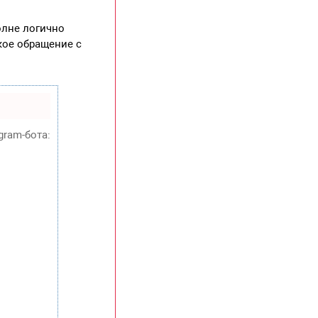
олне логично
зкое обращение с
gram-бота: