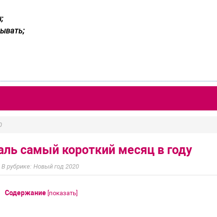
;
ывать;
0
ль самый короткий месяц в году
Новый год 2020
Содержание
[
показать
]