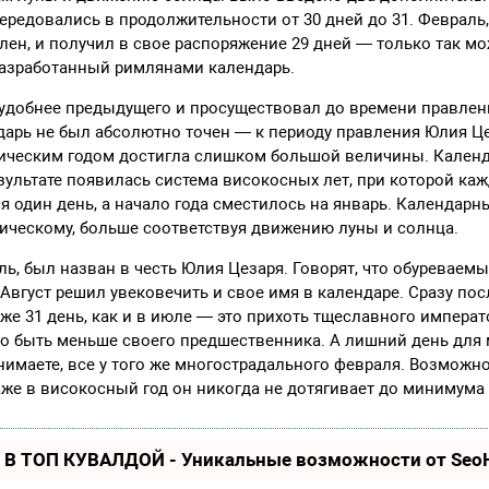
ередовались в продолжительности от 30 дней до 31. Февраль
елен, и получил в свое распоряжение 29 дней — только так м
разработанный римлянами календарь.
 удобнее предыдущего и просуществовал до времени правлен
ндарь не был абсолютно точен — к периоду правления Юлия Ц
ическим годом достигла слишком большой величины. Кален
зультате появилась система високосных лет, при которой каж
 один день, а начало года сместилось на январь. Календарн
ическому, больше соответствуя движению луны и солнца.
ль, был назван в честь Юлия Цезаря. Говорят, что обуревае
Август решил увековечить и свое имя в календаре. Сразу по
кже 31 день, как и в июле — это прихоть тщеславного императ
то быть меньше своего предшественника. А лишний день для 
онимаете, все у того же многострадального февраля. Возможн
аже в високосный год он никогда не дотягивает до минимума 
 В ТОП КУВАЛДОЙ - Уникальные возможности от Se