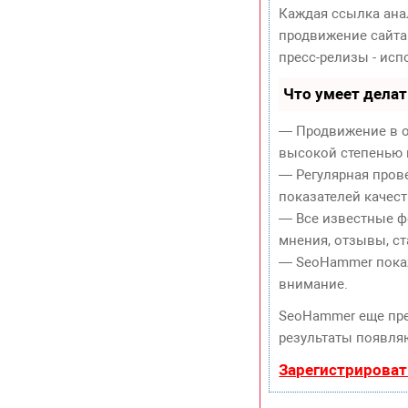
Каждая ссылка ана
продвижение сайта
пресс-релизы - ис
Что умеет дела
— Продвижение в о
высокой степенью 
— Регулярная пров
показателей качест
— Все известные ф
мнения, отзывы, ст
— SeoHammer покаже
внимание.
SeoHammer еще пр
результаты появляю
Зарегистрироват