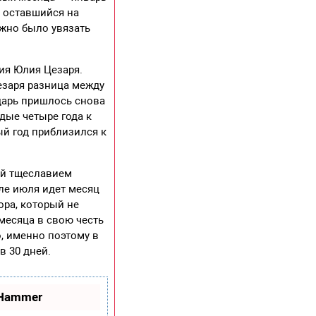
, оставшийся на
ожно было увязать
ия Юлия Цезаря.
езаря разница между
дарь пришлось снова
дые четыре года к
ый год приблизился к
мый тщеславием
сле июля идет месяц
ора, который не
месяца в свою честь
о, именно поэтому в
в 30 дней.
oHammer