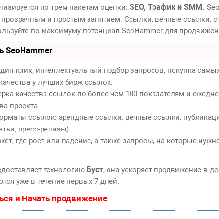
SEO, Трафик и SMM.
лизируется по трем пакетам оценки:
Seo
 прозрачным и простым занятием. Ссылки, вечные ссылки, ст
пользуйте по максимуму потенциал SeoHammer для продвижен
ть SeoHammer
дин клик, интеллектуальный подбор запросов, покупка самы
качества у лучших бирж ссылок.
ерка качества ссылок по более чем 100 показателям и ежедн
ва проекта.
орматы ссылок: арендные ссылки, вечные ссылки, публикаци
атьи, пресс-релизы).
т, где рост или падение, а также запросы, на которые нужн
Буст
едоставляет технологию
, она ускоряет продвижение в де
тся уже в течение первых 7 дней.
ься и Начать продвижение