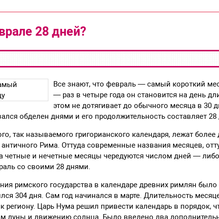
врале 28 дней?
Все знают, что февраль — самый короткий мес
— раз в четыре года он становится на день дл
этом не дотягивает до обычного месяца в 30 д
ался обделен днями и его продолжительность составляет 28
го, так называемого григорианского календаря, лежат более 
 античного Рима. Оттуда современные названия месяцев, отт
а четные и нечетные месяцы чередуются числом дней — либо 
раль со своими 28 днями.
ния римского государства в календаре древних римлян было 
лся 304 дня. Сам год начинался в марте. Длительность месяц
 к региону. Царь Нума решил привести календарь в порядок, 
ам луны и движению солнца. Было введено два дополнитель