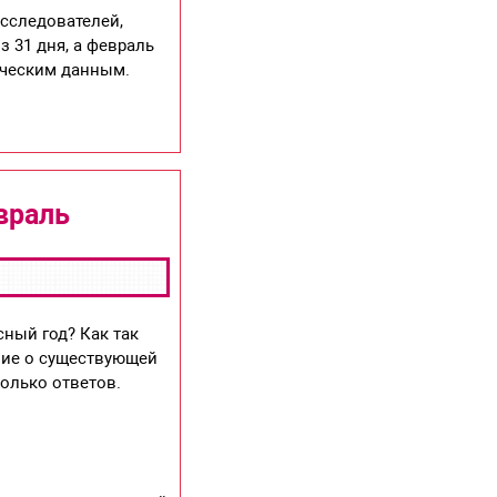
исследователей,
з 31 дня, а февраль
ическим данным.
враль
сный год? Как так
ение о существующей
колько ответов.