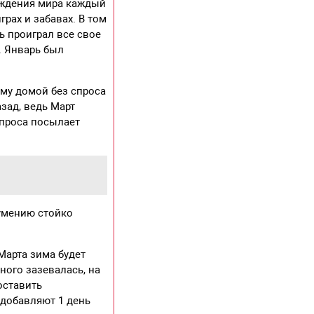
ождения мира каждый
рах и забавах. В том
ь проиграл все свое
. Январь был
ему домой без спроса
зад, ведь Март
спроса посылает
 умению стойко
Марта зима будет
ного зазевалась, на
оставить
 добавляют 1 день