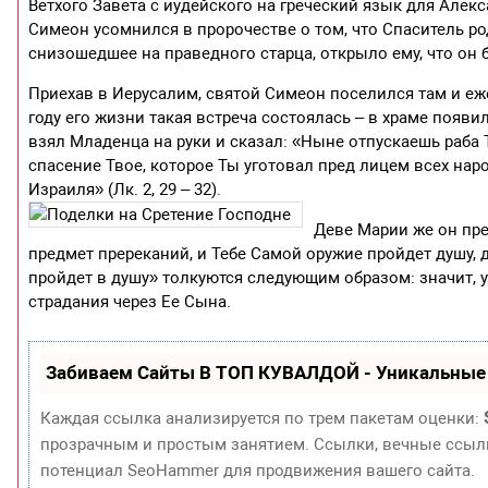
Ветхого Завета с иудейского на греческий язык для Алек
Симеон усомнился в пророчестве о том, что Спаситель род
снизошедшее на праведного старца, открыло ему, что он б
Приехав в Иерусалим, святой Симеон поселился там и еж
году его жизни такая встреча состоялась – в храме появи
взял Младенца на руки и сказал: «Ныне отпускаешь раба 
спасение Твое, которое Ты уготовал пред лицем всех нар
Израиля» (Лк. 2, 29 – 32).
Деве Марии же он пре
предмет пререканий, и Тебе Самой оружие пройдет душу, 
пройдет в душу» толкуются следующим образом: значит, 
страдания через Ее Сына.
Забиваем Сайты В ТОП КУВАЛДОЙ - Уникальные
Каждая ссылка анализируется по трем пакетам оценки:
прозрачным и простым занятием. Ссылки, вечные ссылки
потенциал SeoHammer для продвижения вашего сайта.