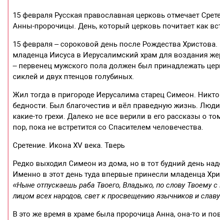
15 февраля Русская православная церковь отмечает Срет
Анны-пророчицы. День, который церковь почитает как вст
15 февраля – сороковой день после Рождества Христова
младенца Иисуса в Иерусалимский храм для воздания жер
– первенец мужского пола должен был принадлежать церк
сиклей и двух птенцов голубиных.
Жил тогда в пригороде Иерусалима старец Симеон. Никто 
бедности. Был благочестив и вёл праведную жизнь. Люди 
какие-то грехи. Далеко не все верили в его рассказы о то
пор, пока не встретится со Спасителем человечества.
Сретение. Икона XV века. Тверь
Редко выходил Симеон из дома, но в тот будний день на
Именно в этот день туда впервые принесли младенца Хрис
«Ныне отпускаешь раба Твоего, Владыко, по слову Твоему с 
лицом всех народов, свет к просвещению язычников и слав
В это же время в храме была пророчица Анна, она-то и пов