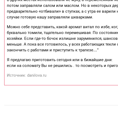
потом заправляли салом или маслом. Но в некоторых дер
предварительно «отбивали» в ступках, а с утра ее варил
случае готовую кашу заправляли шкварками.
Можно себе представить, какой аромат витал по избе, ко
буквально томили, тщательно перемешивая. По состоянию
хозяйки. Если где-то бочок излишне зарумянился, шансов 
меньше. А пока все готовилось, у всех работающих текли
закончить с работами и приступить к трапезе…”
Я предлагаю приготовить сегодня или в бижайшие дни:
если на соломату Вы не решились . то посмотреть и приг
Источник: danilova.ru