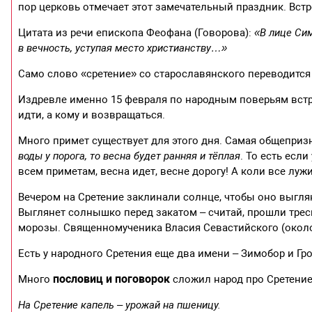
пор церковь отмечает этот замечательный праздник. Встр
Цитата из речи епископа Феофана (Говорова):
«В лице Сим
в вечность, уступая место христианству…»
Само слово «сретение» со старославянского переводится 
Издревле именно 15 февраля по народным поверьям встре
идти, а кому и возвращаться.
Много примет существует для этого дня. Самая общеприз
воды у порога, то весна будет ранняя и тёплая
. То есть есл
всем приметам, весна идет, весне дорогу! А коли все лу
Вечером на Сретение заклинали солнце, чтобы оно выгля
Выглянет солнышко перед закатом – считай, прошли трес
морозы. Священномученика Власия Севастийского (около 
Есть у народного Сретения еще два имени – Зимобор и Гр
пословиц и поговорок
Много
сложил народ про Сретение,
На Сретение капель – урожай на пшеницу.