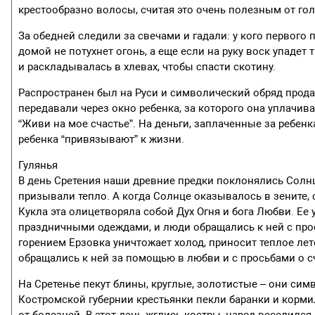
крестообразно волосы, считая это очень полезным от го
За обедней следили за свечами и гадали: у кого первого п
домой не потухнет огонь, а еще если на руку воск упадет
и раскладывалась в хлевах, чтобы спасти скотину.
Распространен был на Руси и символический обряд прода
передавали через окно ребенка, за которого она уплачива
“Живи на мое счастье”. На деньги, заплаченные за ребенк
ребенка “привязывают” к жизни.
Гулянья
В день Сретения наши древние предки поклонялись Солн
призывали тепло. А когда Солнце оказывалось в зените, 
Кукла эта олицетворяла собой Дух Огня и бога Любви. Е
праздничными одеждами, и люди обращались к ней с прос
горением Ерзовка уничтожает холод, приносит теплое лет
обращались к ней за помощью в любви и с просьбами о с
На Сретенье пекут блины, круглые, золотистые – они си
Костромской губернии крестьянки пекли баранки и корм
от болезней. В этот день жглись костры, народ веселилс