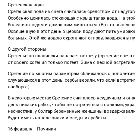
Сретенская вода
Сретенская вода из снега считалась средством от недуго
Особенно ценилась стекающая с крыш талая вода. На это
болезнях людям и домашним животным. (Вот-то нынешним
Освященную в этот день в церкви воду дают пить умираю
больных. Этой же водою окропляют отправляющихся в пу
С другой стороны
Сретенье по-славянски означает встречу (сретение-среча-в
от своего хотения только потеет. Зима с весной встретил
Сретение по многим параметрам сближалось с новолетием
случающихся в этот день: сербы верили, что если встретит
наоборот).
В некоторых местах Сретение считалось неудачным и о
день никаких работ, чтобы не встретиться с волками; ук
несчастлив; у болгар беременные женщины воздерживалис
будет иметь на теле знаки и следы их работы.
16 февраля – Починки