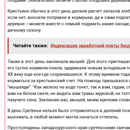
плодами. Обязательно белили стволы плодовых деревьев,
Крестьяне обычно в этот день делали расчет запасов хлеб
если нет, вносили поправки в кормушки, да и сами подзат
деревне – можете вместе с семьей подумать какие овощи, 
дачному сезону.
Читайте также:
Индексация заработной платы бю
Также в этот день заклинали мышей. Для этого приглашал
его сытно кормили-поили, одаривали новым холщевым по
XX веку еще кое-где сохранившееся. К этому времени го
кормиться за крестьянский счет. На помощь призывался с
“мышеяди”. “Как железо на воде тонет, так и вам, гадам,
вам на белом свете, не видать вам травы муровой, не топ
пахучего сена. Заклинаю вас, мышей, моим крепким слово
В день Сретенья нельзя было отправляться в далекий пох
выезжать, в любой момент могла начаться оттепель.
Простолюдины западнорусского края сретенскими свечам