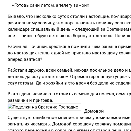
«Готовь сани летом, а телегу зимой»
Бывало, что несколько суток стояли настоящие, по-январ
рачительному хозяину, что пора начинать починку сельск
календаре специальный день – следующий за Сретением (1
свет – чинит сбрую летнюю да борону столетнюю. Починк
Расчиная Починки, крестьяне помнили: чем раньше приме
до настоящих теплых дней не пристало настоящему хозяин
вперед взяться?
Работали дружно, всей семьей, находя посильное дело и 
летнюю да соху столетнюю». Отремонтированную упряжь н
севу готовы. Да и хозяйки в это время без дела не сидели
В этот день начинают готовить семена для посева, осматр
разминки и пригрева.
Домовой
Существует ошибочное мнение, причем упоминаемое имен
загнать их насмерть. Домовой хорошему хозяину помощник
старого переносили в совочке с углем от старой печи. До