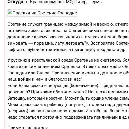
Откуда:
г. Краснознаменск МО, Питер, Пермь
Сретение служит границею между зимой и весною, отчего
встречею зимы с весною: на Сретение зима с весною встр
дополнение к чему рассказывали о том, как именно борютс
зимовать — пора мне, лету, летовать”». Восприятие Срете
кафтан с шубой встретились, а цыган шубу продает» и др.
У русских в крестьянской среде Сретенье не считалось 
христианским значением Сретенья. В некоторых местах Во
Господня или Спаса. При внесении иконы в дом после обх
наш, войди к нам и благослови нас”.
Если Ваша семья – верующая (более-менее): Предлагаю по
церковью? При каких обстоятельтвах? Не плохо вспомнить
батюшку, который крестил. Может быть сршие члены семьи
Можно рассказать ребенку (попутно ), что дом надо держа
(незримо) оказаться на пороге дома. И чтобы не было сты
надо стараться постоянно поддерживать приличный вид 
Приметы на погоду