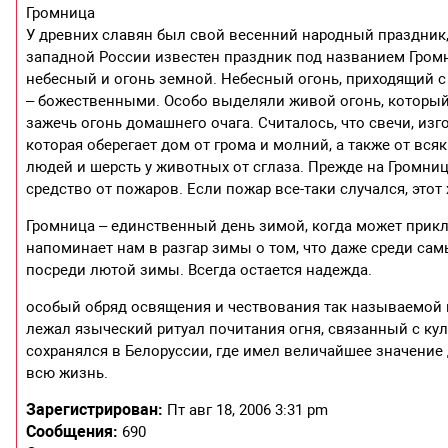
Громница
У древних славян был свой весенний народный праздник,
западной России известен праздник под названием Громн
небесный и огонь земной. Небесный огонь, приходящий с
– божественными. Особо выделяли живой огонь, который 
зажечь огонь домашнего очага. Считалось, что свечи, из
которая оберегает дом от грома и молний, а также от вс
людей и шерсть у животных от сглаза. Прежде на Громни
средство от пожаров. Если пожар все-таки случался, этот 
Громница – единственный день зимой, когда может прик
напоминает нам в разгар зимы о том, что даже среди сам
посреди лютой зимы. Всегда остается надежда.
особый обряд освящения и чествования так называемой 
лежал языческий ритуал почитания огня, связанный с куль
сохранялся в Белоруссии, где имел величайшее значение д
всю жизнь.
Зарегистрирован:
Пт авг 18, 2006 3:31 pm
Сообщения:
690