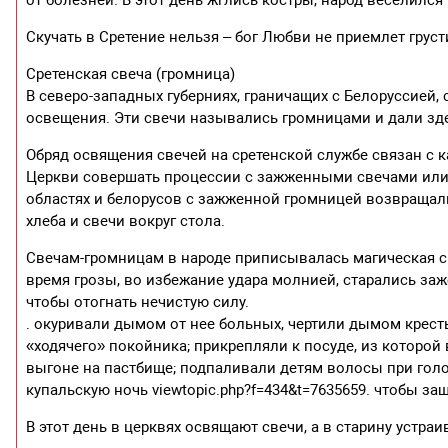
Скучать в Сретение нельзя – бог Любви не приемлет груст
Сретенская свеча (громница)
В северо-западных губерниях, граничащих с Белоруссией,
освещения. Эти свечи назывались громницами и дали зд
Обряд освящения свечей на сретенской службе связан с 
Церкви совершать процессии с зажженными свечами или 
областях и белорусов с зажженной громницей возвращали
хлеба и свечи вокруг стола.
Свечам-громницам в народе приписывалась магическая сп
время грозы, во избежание удара молнией, старались заж
чтобы отогнать нечистую силу.
. окуривали дымом от нее больных, чертили дымом кресты
«ходячего» покойника; прикрепляли к посуде, из которой
выгоне на пастбище; подпаливали детям волосы при голо
купальскую ночь viewtopic.php?f=434&t=7635659. чтобы защ
В этот день в церквях освящают свечи, а в старину устр