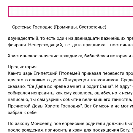
Сретенье Господне (Громницы, Сустретенье)
двунадесятый, то есть один из двенадцати важнейших пра
февраля. Непереходящий, т.е. дата праздника – постоянна
Христианское значение праздника, библейская история и
Предыстория
Как-то царь Египетский Птолемей приказал перевести про
для этого сложного дела 70 мудрецов-толковников. Сред
сказано: “Се Дева во чреве зачнет и родит Сына”. И вдру
собирался исправить, как ему казалось, ошибку, но к нему 
написано; ты сам узришь событие величайшего таинства;
Пречистой Девы Христа Господня”. Вот Симеон и не мог ум
забрал к себе.
По закону Моисееву, все еврейские родители должны были
после рождения, приносить в храм для посвящения Богу. П