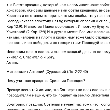
<. > В этот праздник, который нам напоминает наше собс
Христовой, обновим данные нами обеты крещения, вновь 
Христов и не станем говорить, что мы слабы, что у нас не
Господь сказал апостолу Павлу, который спросил о силе:
Кор 12:9). И апостол Павел восклицает: И поэтому буду 
Христовой (2 Кор 12:9) И в другом месте: Все мне возмож
как мы, человек из плоти и крови, ему тоже было страшн
верность, и он победил, и он говорит нам: Последуйте за м
Исполним же это слово, и станем каждый день по-новом
Учителю, Спасителю и Богу.
Аминь.
Митрополит Антоний (Сурожский (Лк. 2:22-40)
Чему учит нас праздник Сретения Господня?
Прежде всего той истине, что Бог верен во всех словах 
прародителям нашим, что Он пошлет на землю Спасителя 
Во-вторых, праздник Сретения научает нас тому, что Гос
жаждущим правды, – как старец Симеон, потому что он пр