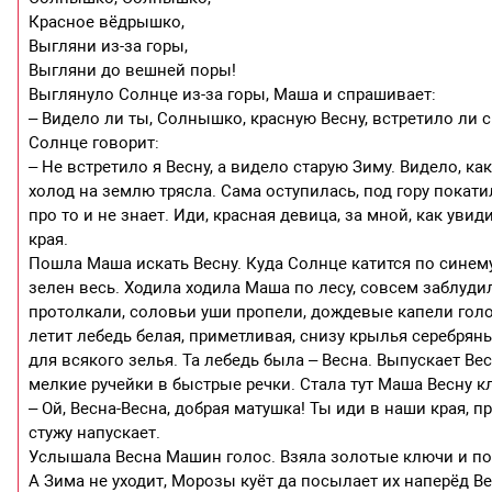
Красное вёдрышко,
Выгляни из-за горы,
Выгляни до вешней поры!
Выглянуло Солнце из-за горы, Маша и спрашивает:
– Видело ли ты, Солнышко, красную Весну, встретило ли 
Солнце говорит:
– Не встретило я Весну, а видело старую Зиму. Видело, ка
холод на землю трясла. Сама оступилась, под гору покатил
про то и не знает. Иди, красная девица, за мной, как уви
края.
Пошла Маша искать Весну. Куда Солнце катится по синему 
зелен весь. Ходила ходила Маша по лесу, совсем заблуди
протолкали, соловьи уши пропели, дождевые капели голо
летит лебедь белая, приметливая, снизу крылья серебряны
для всякого зелья. Та лебедь была – Весна. Выпускает Ве
мелкие ручейки в быстрые речки. Стала тут Маша Весну кл
– Ой, Весна-Весна, добрая матушка! Ты иди в наши края, п
стужу напускает.
Услышала Весна Машин голос. Взяла золотые ключи и п
А Зима не уходит, Морозы куёт да посылает их наперёд В