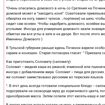
“Очень опасались домового в ночь со Сретения на Починк
домовой может и “заездить коня”. Советовали привязыват
обвертка на ногу, замест чулков. ; портянки) на шею, чт
сидит сам хозяин. Чтобы задобрить домового, хозяйки в
угольями. Иногда для усмирения домового звали знахаря-
обметал им все углы в хате и на дворе. Вот после этого 
Именины Домового )
В Тульской губернии раньше вдень Починок варили особое
сараев и конюшен. Старая поговорка гласит: ” Приехала с
Как приготовить Соломату (саломату):
Соломат – жидкая каша из ржаной, ячменной или пшенич
иногда с добавлением жира. Соломат – пища для русских
же соломат заимствовано русскими из тюркских языков.
“. В этот день всегда готовили специальное блюдо – сало
подогревали на сковороде муку до коричневого цвета, по
однообразная масса. Затем солили этот кисель-кашу и з
В других местах использовали не муку, а перемеленный н