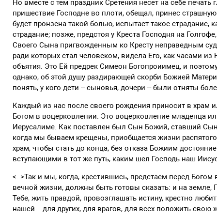
Но вместе с тем праздник Сретения несет на себе печать 
пришествие Господне во плоти, обещал, принес страшную 
будет пронзена такой болью, испытает такое страдание, ка
страдание; позже, предстоя у Креста Господня на Голгофе
Своего Сына пригвожденным ко Кресту неправедным судо
ради которых стал человеком; видела Его, как часами из
объятия. Это Ей предрек Симеон Богопроиимец, и поэтому,
однако, об этой душу раздирающей скорби Божией Матери. 
понять, у кого дети – сыновья, дочери – были отняты бо
Каждый из нас после своего рождения приносит в храм и
Богом в воцерковлении. Это воцерковление младенца или 
Иерусалиме. Как поставлен был Сын Божий, ставший Сын
когда мы бываем крещены, приобщается жизни распятого 
храм, чтобы стать до конца, без отказа Божиим достоян
вступающими в тот же путь, каким шел Господь наш Иисус
<. >Так и мы, когда, крестившись, предстаем перед Богом
вечной жизни, должны быть готовы сказать: и на земле, 
Тебе, жить правдой, провозглашать истину, крестно люби
нашей – для других, для врагов, для всех положить свою 