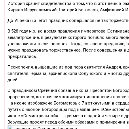
История хранит свидетельства о том, что в этот день в 
Кирилл Иерусалимский, Григорий Богослов, Амфилохий Ик
До VI века н.э. этот праздник совершался не так торжеств
В 528 году н.э. во время правления императора Юстиниан
землетрясение, в результате которого погибло много люде
унесла жизни тысяч человек. Тогда, согласно преданию, 
нужно праздновать торжественнее. После совершения в д
прекратились.
Песнопения, вышедшие из-под пера святителя Андрея, ар
святителя Германа, архиепископа Солунского и многих др
дней.
С праздником Сретения связана икона Пресвятой Богоро
проречение», которая символизирует исполнения пророчес
На иконе изображена Богоматерь с 7 воткнутыми в сердце 
путать с иконой Богородицы под названием «Семистрельн
иконе «Семистрельной» — три меча с одной и четыре с др
Верующие просят перед обеими образами о примирении в