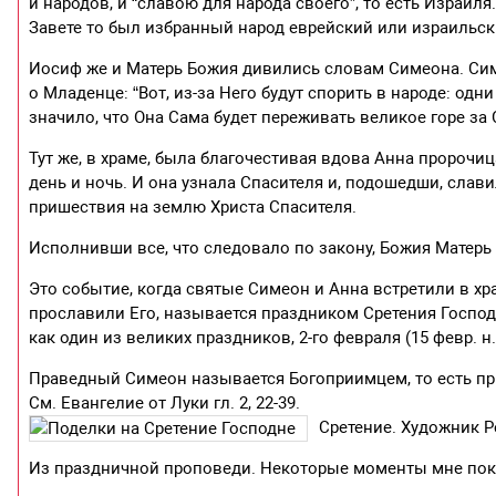
и народов, и “славою для народа своего”, то есть Израил
Завете то был избранный народ еврейский или израильск
Иосиф же и Матерь Божия дивились словам Симеона. Сим
о Младенце: “Вот, из-за Него будут спорить в народе: одни
значило, что Она Сама будет переживать великое горе за 
Тут же, в храме, была благочестивая вдова Анна пророчи
день и ночь. И она узнала Спасителя и, подошедши, сла
пришествия на землю Христа Спасителя.
Исполнивши все, что следовало по закону, Божия Матер
Это событие, когда святые Симеон и Анна встретили в 
прославили Его, называется праздником Сретения Господн
как один из великих праздников, 2-го февраля (15 февр. н. 
Праведный Симеон называется Богоприимцем, то есть пр
См. Евангелие от Луки гл. 2, 22-39.
Сретение. Художник Р
Из праздничной проповеди. Некоторые моменты мне по