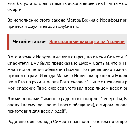
этот бы установлен в память исхода евреев из Египта – о
смерти.
Во исполнение этого закона Матерь Божия с Иосифом пр
принесли двух птенцов голубиных.
Читайте также:
Электронные паспорта на Украине
В это время в Иерусалиме жил старец, по имени Симеон.
Спасителя. Ему было предсказано Духом Святым, что он не
ждал исполнения обещания Божия. По преданию он жил око
пришел в храм. И когда Мария с Иосифом принесли Младе
взял Его на руки и, славя Бога, сказал: “Ныне отпущаеши 
мои спасение Твое, еже еси уготовал пред лицем всех люд
Этими словами Симеон с радостью говорил: “теперь Ты, Вл
слову Твоему (согласно Твоего обещания), с миром (споко
приготовил для всех людей”.
Родившегося Господа Симеон называет: “светом во откро