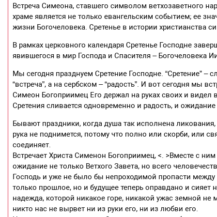
Встреча Симеона, ставшего символом ветхозаветного на
храме является не только евангельским событием; ее зн
жизни Богочеловека. Сретенье в истории христианства си
В рамках церковного календаря Сретенье Господне заве
явившегося в мир Господа и Спасителя – Богочеловека Ии
Мы сегодня празднуем Сретение Господне. “Сретение” – с
“встреча”, а на сербском – “радость”. И вот сегодня мы в
Симеон Богоприимец Его держал на руках своих и видел в
Сретения сливается одновременно и радость, и ожидание 
Бывают праздники, когда душа так исполнена ликования, ч
рука не поднимется, потому что полно или скорби, или св
соединяет.
Встречает Христа Сименон Богоприимец, <. >Вместе с ним
ожидание не только Ветхого Завета, но всего человечеств
Господь и уже не было бы непроходимой пропасти между 
только прошлое, но и будущее теперь оправдано и сияет
надежда, которой никакое горе, никакой ужас земной не м
никто нас не вырвет ни из руки его, ни из любви его.