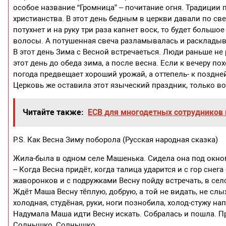
особое название “Громница” – почитание огня. Традиции 
христианства. В этот день бедным в церкви давали по све
потухнет и на руку три раза капнет воск, то будет больш
волосы. А потушенная свеча разламывалась и раскладыва
В этот день Зима с Весной встречаеться. Люди раньше не 
этот день до обеда зима, а после весна. Если к вечеру по
погода предвещает хороший урожай, а оттепель- к поздне
Церковь же оставила этот языческий праздник, только во
Читайте также:
ЕСВ для многодетных сотрудников 
P.S. Как Весна Зиму поборола (Русская народная сказка)
Жила-была в одном селе Машенька. Сидела она под окном
– Когда Весна придёт, когда талица ударится и с гор снега
жаворонков и с подружками Весну пойду встречать, в село
Ждёт Маша Весну тёплую, добрую, а той не видать, не слых
холодная, студёная, руки, ноги познобила, холод-стужу нап
Надумала Маша идти Весну искать. Собралась и пошла. Пр
Солнышко, Солнышко,