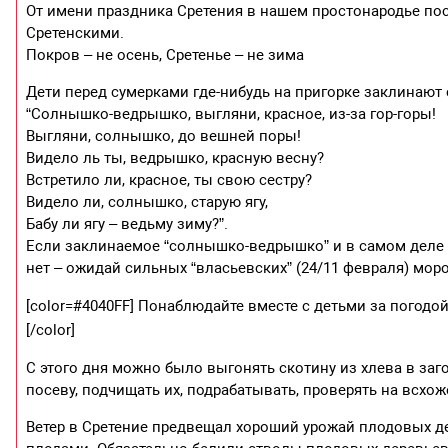
От имени праздника Сретения в нашем простонародье по
Сретенскими.
Покров – не осень, Сретенье – не зима
Дети перед сумерками где-нибудь на пригорке заклинают
“Солнышко-ведрышко, выгляни, красное, из-за гор-горы!
Выгляни, солнышко, до вешней поры!
Видело ль ты, ведрышко, красную весну?
Встретило ли, красное, ты свою сестру?
Видело ли, солнышко, старую ягу,
Бабу ли ягу – ведьму зиму?”.
Если заклинаемое “солнышко-ведрышко” и в самом деле в
нет – ожидай сильных “власьевских” (24/11 февраля) мор
[color=#4040FF] Понаблюдайте вместе с детьми за погодой
[/color]
С этого дня можно было выгонять скотину из хлева в заг
посеву, подчищать их, подрабатывать, проверять на всхож
Ветер в Сретение предвещал хороший урожай плодовых де