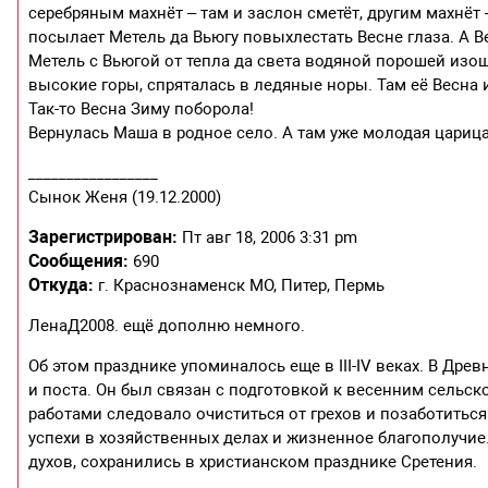
серебряным махнёт – там и заслон сметёт, другим махнёт 
посылает Метель да Вьюгу повыхлестать Весне глаза. А 
Метель с Вьюгой от тепла да света водяной порошей изош
высокие горы, спряталась в ледяные норы. Там её Весна
Так-то Весна Зиму поборола!
Вернулась Маша в родное село. А там уже молодая цариц
_________________
Сынок Женя (19.12.2000)
Зарегистрирован:
Пт авг 18, 2006 3:31 pm
Сообщения:
690
Откуда:
г. Краснознаменск МО, Питер, Пермь
ЛенаД2008. ещё дополню немного.
Об этом празднике упоминалось еще в III-IV веках. В Др
и поста. Он был связан с подготовкой к весенним сельс
работами следовало очиститься от грехов и позаботиться 
успехи в хозяйственных делах и жизненное благополучи
духов, сохранились в христианском празднике Сретения.