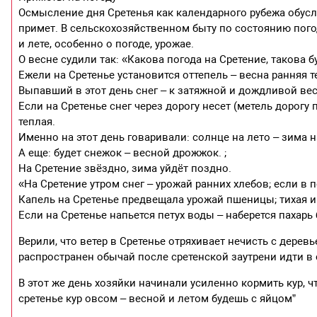
Осмысление дня Сретенья как календарного рубежа обус
примет. В сельскохозяйственном быту по состоянию пого
и лете, особенно о погоде, урожае.
О весне судили так: «Какова погода на Сретение, такова б
Ежели на Сретенье установится оттепель – весна ранняя т
Выпавший в этот день снег – к затяжной и дождливой вес
Если на Сретенье снег через дорогу несет (метель дорогу 
теплая.
Именно на этот день говаривали: солнце на лето – зима н
А еще: будет снежок – весной дрожжок. ;
На Сретение звёздно, зима уйдёт поздно.
«На Сретение утром снег – урожай ранних хлебов; если в п
Капель на Сретенье предвещала урожай пшеницы; тихая и
Если на Сретенье напьется петух воды – наберется пахарь б
Верили, что ветер в Сретенье отряхивает нечисть с дерев
распространен обычай после сретенской заутрени идти в 
В этот же день хозяйки начинали усиленно кормить кур, ч
сретенье кур овсом – весной и летом будешь с яйцом”