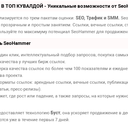
 В ТОП КУВАЛДОЙ - Уникальные возможности от Se
SEO, Трафик и SMM.
лизируется по трем пакетам оценки:
Seo
 прозрачным и простым занятием. Ссылки, вечные ссылки, ст
пользуйте по максимуму потенциал SeoHammer для продвижен
ть SeoHammer
дин клик, интеллектуальный подбор запросов, покупка самы
качества у лучших бирж ссылок.
ерка качества ссылок по более чем 100 показателям и ежедн
ва проекта.
орматы ссылок: арендные ссылки, вечные ссылки, публикаци
атьи, пресс-релизы).
т, где рост или падение, а также запросы, на которые нужн
Буст
едоставляет технологию
, она ускоряет продвижение в де
тся уже в течение первых 7 дней.