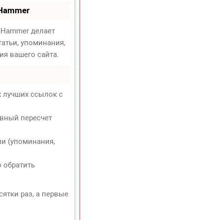
oHammer
Hammer делает
атьи, упоминания,
ия вашего сайта.
х лучших ссылок с
евный пересчет
и (упоминания,
о обратить
сятки раз, а первые