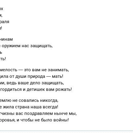
их
м,
раля
!
жчинам
с оружием нас защищать,
ь
ть!
 смелость — это вам не занимать,
дила от души природа — мать!
ми, ведь ваше дело защищать,
гордиться и детишек вам рожать!
землю не совались никогда,
е жила страна наша всегда!
тчизны вас поздравляем нынче мы,
оровья, и чтобы не было войны!