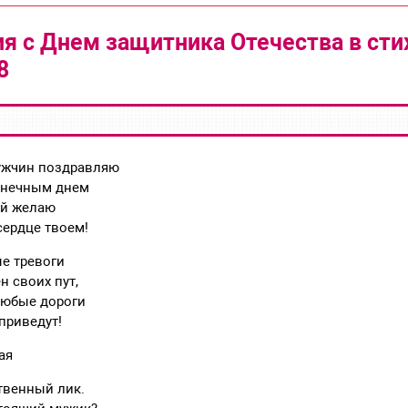
я с Днем защитника Отечества в стих
8
ужчин поздравляю
лнечным днем
ый желаю
сердце твоем!
е тревоги
н своих пут,
любые дороги
 приведут!
ая
твенный лик.