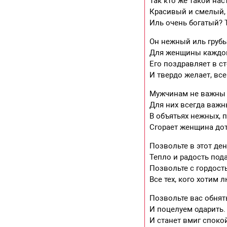
Так кто же такой на
Красивый и смелый, 
Иль очень богатый?
Он нежный иль грубы
Для женщины каждой
Его поздравляет в с
И твердо желает, все
Мужчинам не важны 
Для них всегда важн
В объятьях нежных, 
Сгорает женщина дот
Позвольте в этот де
Тепло и радость под
Позвольте с гордост
Все тех, кого хотим 
Позвольте вас обнят
И поцелуем одарить.
И станет вмиг спокой