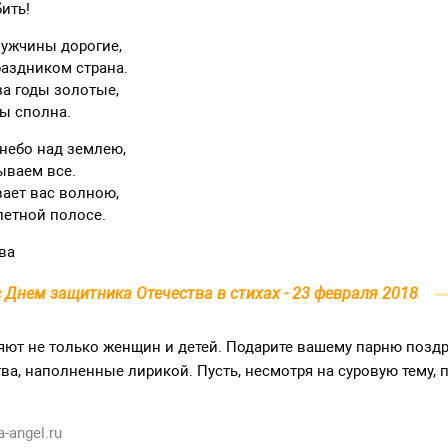
ить!
мужчины дорогие,
раздником страна.
а годы золотые,
вы сполна.
небо над землею,
ываем все.
вает вас волною,
летной полосе.
ва
 Днем защитника Отечества в стихах - 23 февраля 2018
ляют не только женщин и детей. Подарите вашему парню позд
ва, наполненные лирикой. Пусть, несмотря на суровую тему, 
-angel.ru