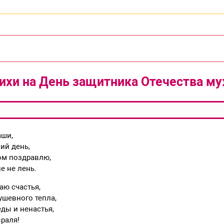
ихи на День защитника Отечества м
аши,
ий день,
ом поздравлю,
е не лень.
аю счастья,
ушевного тепла,
ды и ненастья,
раля!