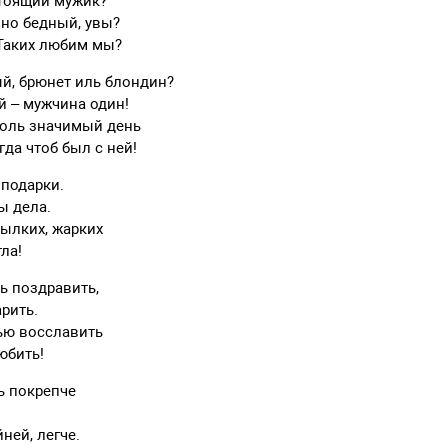
стоящий мужик?
но бедный, увы?
 Таких любим мы?
й, брюнет иль блондин?
 – мужчина один!
толь значимый день
гда чтоб был с ней!
подарки.
ы дела.
пылких, жарких
ла!
нь поздравить,
арить.
ью восславить
любить!
ь покрепче
ней, легче.