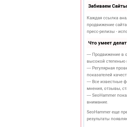
Забиваем Сайты
Каждая ссылка ана
продвижение сайта
пресс-релизы - ис
Что умеет дела
— Продвижение в о
высокой степенью 
— Регулярная пров
показателей качест
— Все известные ф
мнения, отзывы, ст
— SeoHammer покаже
внимание.
SeoHammer еще пр
результаты появляю