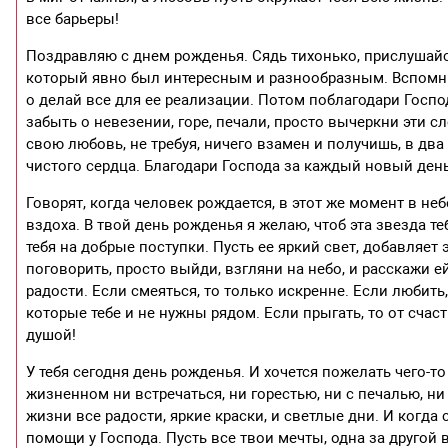
все барьеры!
Поздравляю с днем рожденья. Сядь тихонько, прислушайся
который явно был интересным и разнообразным. Вспомни с
о делай все для ее реализации. Потом поблагодари Госп
забыть о невезении, горе, печали, просто вычеркни эти с
свою любовь, не требуя, ничего взамен и получишь, в два
чистого сердца. Благодари Господа за каждый новый день.
Говорят, когда человек рождается, в этот же момент в не
вздоха. В твой день рожденья я желаю, чтоб эта звезда 
тебя на добрые поступки. Пусть ее яркий свет, добавляет 
поговорить, просто выйди, взгляни на небо, и расскажи ей
радости. Если смеяться, то только искренне. Если любить
которые тебе и не нужны рядом. Если прыгать, то от счаст
душой!
У тебя сегодня день рожденья. И хочется пожелать чего-т
жизненном ни встречаться, ни горестью, ни с печалью, н
жизни все радости, яркие краски, и светлые дни. И когда 
помощи у Господа. Пусть все твои мечты, одна за другой 