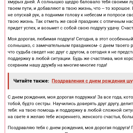
хмурых дней. А солнышко щедро баловало тебя своими лу
твоем пути, и добавляют в твою жизнь, что – то хорошое. 
не опускай рук, а подними голову к небесам и попроси св
твою жизнь. Так отметь же свой праздник с отличным нас
придет успех, и возьмет с собой свою подругу удачу. Сча
Моя дорогая, любимая подруга! Сегодня, в этот особенный
солнышко, с замечательным праздником- с днем твоего ро
что судьба сведет нас друг с другом, а сегодня я не пред
поддержку в любой ситуации. Будь же счастлива, моя хор
сохраним нашу дружбу на многие-многие года!
Читайте также:
Поздравления с днем рождения ш
С днем рождения, моя дорогая подружка! За все года, кот
тобой, будто сестры. Научились доверять друг другу, дел
тебя: на твою помощь и поддержку в любой сложной ситу
на свете я желаю тебе искреннего, женского счастья, бол
Поздравляю тебя с днем рождения, моя дорогая подруга! 