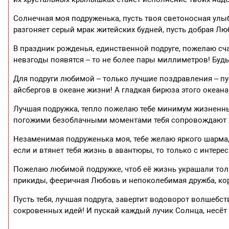
Солнечная моя подруженька, пусть твоя светоносная улыб
разгоняет серый мрак житейских будней, пусть добрая Л
В праздник рожденья, единственной подруге, пожелаю сч
невзгоды появятся – то не более пары миллиметров! Будь
Для подруги любимой – только лучшие поздравления – пу
айсбергов в океане жизни! А гладкая бирюза этого океан
Лучшая подружка, тепло пожелаю тебе минимум жизненны
погожими безоблачными моментами тебя сопровождают л
Незаменимая подруженька моя, тебе желаю яркого шарма,
если и втянет тебя жизнь в авантюры, то только с инт
Пожелаю любимой подружке, чтоб её жизнь украшали то
прикиды, фееричная Любовь и непоколебимая дружба, кор
Пусть тебя, лучшая подруга, завертит водоворот волшебс
сокровенных идей! И пускай каждый лучик Солнца, несё