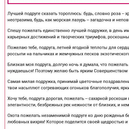
Лучшей подруге сказать тороплюсь: будь, словно роза – х
неотразима, будь, как морская лазурь – загадочна и неп
Спешу пожелать единственно лучшей подружке, в день им
карьерных достижений и творческих триумфов, роскошны
Пожелаю тебе, подруга, летней ягодной теплоты для серд
россыпи на пальчиках и жемчужных песков экзотического
Близкая моя подруга, долгую ночь я думала, что пожелать
нуждаешься! Поэтому желаю быть ярким Совершенством 
Самая милая подружка, принимай цветочные поздравлени
твои насыплют согревающих огоньков благополучия, ярки
Хочу тебе, подруга дорогая, пожелать – сахарной роскоши
элегантности, безбрежных рек нежности от близких, и н
Охота пожелать незаменимой подруге ко дню рожденья бе
любовных вихрях! Которое поделится своей щедростью и к