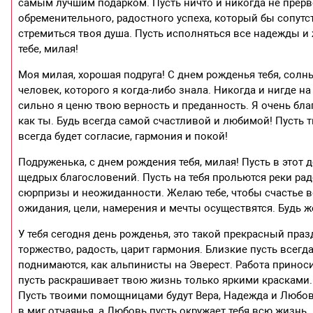
самым лучшим подарком. Пусть ничто и никогда не прерве
обременительного, радостного успеха, который бы сопутс
стремиться твоя душа. Пусть исполняться все надежды и 
тебе, милая!
Моя милая, хорошая подруга! С днем рожденья тебя, сол
человек, которого я когда-либо знала. Никогда и нигде на
сильно я ценю твою верность и преданность. Я очень бла
как ты. Будь всегда самой счастливой и любимой! Пусть т
всегда будет согласие, гармония и покой!
Подруженька, с днем рождения тебя, милая! Пусть в этот 
щедрых благословений. Пусть на тебя прольются реки радо
сюрпризы и неожиданности. Желаю тебе, чтобы счастье в
ожидания, цели, намерения и мечты осуществятся. Будь 
У тебя сегодня день рожденья, это такой прекрасный праз
торжество, радость, царит гармония. Близкие пусть всегд
поднимаются, как альпинисты на Эверест. Работа принос
пусть раскрашивает твою жизнь только яркими красками. К
Пусть твоими помощницами будут Вера, Надежда и Любовь.
в миг отчаянья, а Любовь пусть окружает тебя всю жизнь