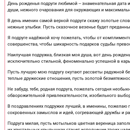
День рожденья подруги любимой – знаменательная дата и 
души, нежного очарования для окружающих и максимальн
В день именин самой верной подруги скажу золотые слове
нежные улыбки. Пусть сказочное везенье будет преданны
Я подруге надёжной хочу пожелать, чтобы от комплимент
совершенства, чтобы шикарность подарков судьбы прев
Наилучшая подружка, близкая моя душа, вот день рожден
исключительно стильной, феноменально успешной в карье
Пусть лучшую мою подругу окутают рассветы радужной б
теплые дружеские отношения, пусть золотой безмятежнос
Не забуду, тебе, родная подруга, пожелать сегодня необ
обворожительной привлекательности, изобильного выбор
В поздравлениях подружке лучшей, в именины, пожелаю 
сокровенных замыслов и идей, согревающей дружбы и ра
Подруга милая, пусть мотыльков цветная вереница запо
их хрустальных крылышках станет исполнение твоих наде