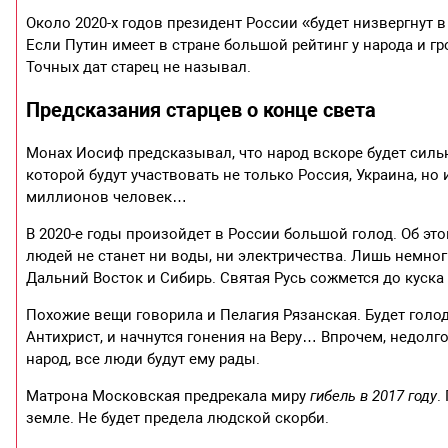
Около 2020-х годов президент России «будет низвергнут в
Если Путин имеет в стране большой рейтинг у народа и гр
Точных дат старец не называл.
Предсказания старцев о конце света
Монах Иосиф предсказывал, что народ вскоре будет силь
которой будут участвовать не только Россия, Украина, но
миллионов человек…
В 2020-е годы произойдет в России большой голод. Об э
людей не станет ни воды, ни электричества. Лишь немно
Дальний Восток и Сибирь. Святая Русь сожмется до куска
Похожие вещи говорила и Пелагия Рязанская. Будет голо
Антихрист, и начнутся гонения на Веру… Впрочем, недолго
народ, все люди будут ему рады.
Матрона Московская предрекала миру
гибель в 2017 году
.
земле. Не будет предела людской скорби.