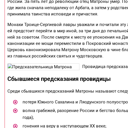
России. За пять лет до революции отец Матроны умер. П
где жила сначала неподалеку от Арбата, а затем у родств
принимала таинства исповеди и причастия.
Монахи Троице-Сергиевой лавры уважали и почитали эту 
ей предстоит перейти в мир иной, за три дня до печальной
ней за советом. После смерти к месту ее упокоения на 
канонизации ее мощи переместили в Покровский монастыр
Церковь канонизировала Матрону Московскую в чине бла
из главных российских святых и чудотворцев.
Провидица предсказа
Сбывшиеся предсказания провидицы
Среди сбывшихся предсказаний Матроны называют след
потеря Южного Сахалина и Ляодунского полуостров
волна грабежей, разорение России и бегство боль
года);
гонения на веру в наступающем ХХ веке;