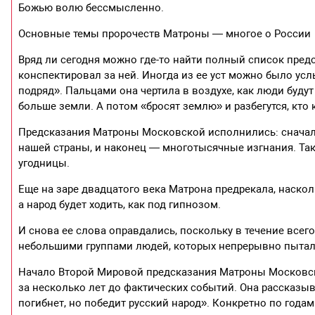
Божью волю бессмысленно.
Основные темы пророчеств Матроны — многое о России
Вряд ли сегодня можно где-то найти полный список пред
конспектировал за ней. Иногда из ее уст можно было услы
подряд». Пальцами она чертила в воздухе, как люди буду
больше земли. А потом «бросят землю» и разбегутся, кто 
Предсказания Матроны Московской исполнились: сначала
нашей страны, и наконец — многотысячные изгнания. Та
угодницы.
Еще на заре двадцатого века Матрона предрекала, наскол
а народ будет ходить, как под гипнозом.
И снова ее слова оправдались, поскольку в течение все
небольшими группами людей, которых непрерывно пыталис
Начало Второй Мировой предсказания Матроны Московск
за несколько лет до фактических событий. Она рассказы
погибнет, но победит русский народ». Конкретно по год