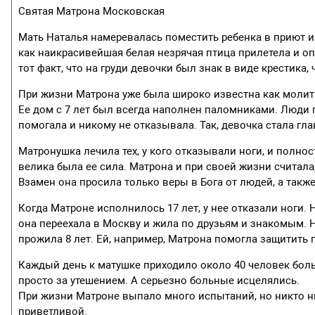
Святая Матрона Московская
Мать Наталья намеревалась поместить ребенка в приют из
как наикрасивейшая белая незрячая птица прилетела и о
тот факт, что на груди девочки был знак в виде крестика,
При жизни Матрона уже была широко известна как молит
Ее дом с 7 лет был всегда наполнен паломниками. Люди 
помогала и никому не отказывала. Так, девочка стала гл
Матронушка лечила тех, у кого отказывали ноги, и полно
велика была ее сила. Матрона и при своей жизни считала, 
Взамен она просила только веры в Бога от людей, а такж
Когда Матроне исполнилось 17 лет, у нее отказали ноги. 
она переехала в Москву и жила по друзьям и знакомым. 
прожила 8 лет. Ей, например, Матрона помогла защитить п
Каждый день к матушке приходило около 40 человек боль
просто за утешением. А серьезно больные исцелялись.
При жизни Матроне выпало много испытаний, но никто н
приветливой.