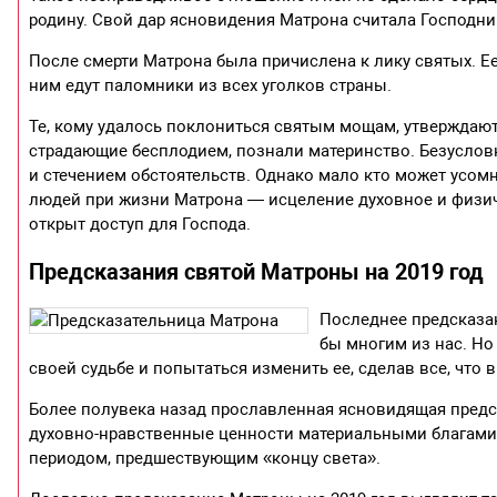
родину. Свой дар ясновидения Матрона считала Господн
После смерти Матрона была причислена к лику святых. Е
ним едут паломники из всех уголков страны.
Те, кому удалось поклониться святым мощам, утверждают
страдающие бесплодием, познали материнство. Безуслов
и стечением обстоятельств. Однако мало кто может усомн
людей при жизни Матрона — исцеление духовное и физич
открыт доступ для Господа.
Предсказания святой Матроны на 2019 год
Последнее предсказан
бы многим из нас. Н
своей судьбе и попытаться изменить ее, сделав все, что в
Более полувека назад прославленная ясновидящая предск
духовно-нравственные ценности материальными благами
периодом, предшествующим «концу света».