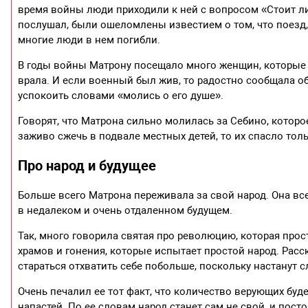
время войны люди приходили к ней с вопросом «Стоит ли 
послушал, были ошеломлены известием о том, что поезд,
многие люди в нем погибли.
В годы войны Матрону посещало много женщин, которые 
врала. И если военный был жив, то радостно сообщала об
успокоить словами «молись о его душе».
Говорят, что Матрона сильно молилась за Себино, которо
заживо сжечь в подвале местных детей, то их спасло тол
Про народ и будущее
Больше всего Матрона переживала за свой народ. Она все
в недалеком и очень отдаленном будущем.
Так, много говорила святая про революцию, которая про
храмов и гонения, которые испытает простой народ. Расс
стараться отхватить себе побольше, поскольку настанут 
Очень печалил ее тот факт, что количество верующих буд
напастей. По ее словам народ станет сам не свой, и пост