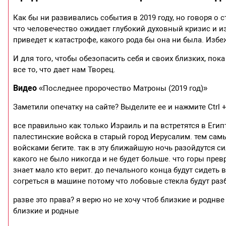
Как бы ни развивались события в 2019 году, но говоря о
что человечество ожидает глубокий духовный кризис и
приведет к катастрофе, какого рода бы она ни была. Из
И для того, чтобы обезопасить себя и своих близких, пока
все то, что дает нам Творец.
Видео
«Последнее пророчество Матроны (2019 год)»
Заметили опечатку на сайте? Выделите ее и нажмите Ctrl +
все правильно как только Израиль и па встретятся в Еги
палестинские войска в старый город Иерусалим. тем сам
войсками бегите. так в эту ближайшую ночь разойдутся 
какого не было никогда и не будет больше. что горы прев
знает мало кто верит. до печального конца будут сидеть
согреться в машине потому что лобовые стекла будут разб
разве это права? я верю но не хочу чтоб близкие и роднв
близкие и родные