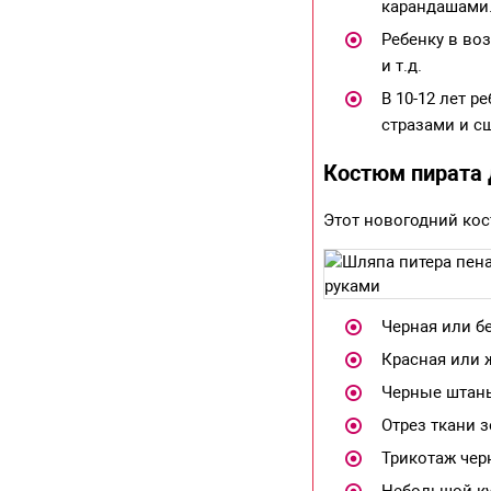
карандашами
Ребенку в воз
и т.д.
В 10-12 лет 
стразами и с
Костюм пирата
Этот новогодний ко
Черная или б
Красная или 
Черные штан
Отрез ткани з
Трикотаж черн