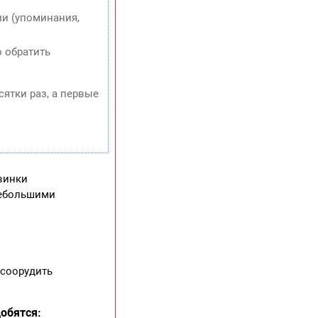
и (упоминания,
о обратить
сятки раз, а первые
овинки
 небольшими
 соорудить
обятся: