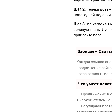
нарежьте края зигзаг
Шаг 2.
Теперь возьм
новогодней поделки.
Шаг 3.
Из картона в
зеленую ткань. Лучше
приклейте перо.
Забиваем Сайты
Каждая ссылка ана
продвижение сайта
пресс-релизы - ис
Что умеет дела
— Продвижение в о
высокой степенью 
— Регулярная пров