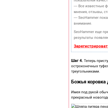
показателей качест
— Все известные ф
мнения, отзывы, ст
— SeoHammer покаже
внимание.
SeoHammer еще пр
результаты появляю
Зарегистрироват
Шаг 4.
Теперь присту
остроконечных туфел
треугольниками.
Божья коровка 
Имея под рукой обыч
прекрасный новогодн