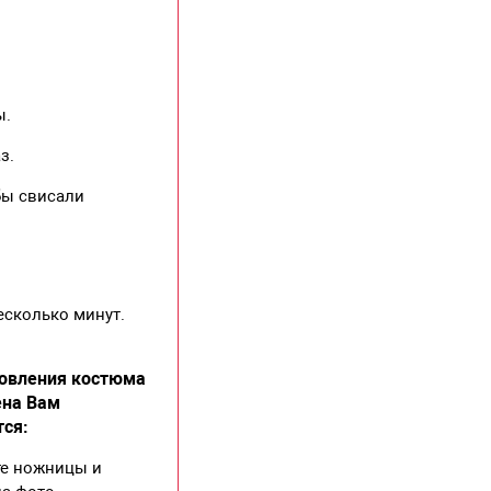
ы.
з.
обы свисали
есколько минут.
товления костюма
ена Вам
тся:
те ножницы и