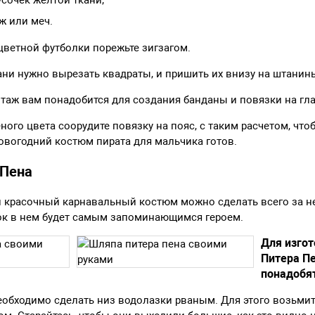
сочек желтой ткани;
ж или меч.
цветной футболки порежьте зигзагом.
ни нужно вырезать квадраты, и пришить их внизу на штанин
аж вам понадобится для создания банданы и повязки на гла
ного цвета соорудите повязку на пояс, с таким расчетом, чт
вогодний костюм пирата для мальчика готов.
 Пена
и красочный карнавальный костюм можно сделать всего за н
нок в нем будет самым запоминающимся героем.
Для изго
Питера П
понадобя
еобходимо сделать низ водолазки рваным. Для этого возьми