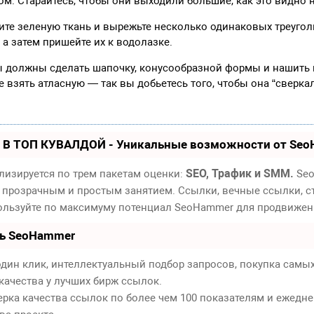
ом. Старайтесь, чтобы они выходили большие, как это видно 
ите зеленую ткань и вырежьте несколько одинаковых треуго
 а затем пришейте их к водолазке.
ы должны сделать шапочку, конусообразной формы и нашить 
 взять атласную — так вы добьетесь того, чтобы она “сверкал
 В ТОП КУВАЛДОЙ - Уникальные возможности от Se
SEO, Трафик и SMM.
лизируется по трем пакетам оценки:
Seo
 прозрачным и простым занятием. Ссылки, вечные ссылки, ст
пользуйте по максимуму потенциал SeoHammer для продвижен
ть SeoHammer
дин клик, интеллектуальный подбор запросов, покупка самы
качества у лучших бирж ссылок.
ерка качества ссылок по более чем 100 показателям и ежедн