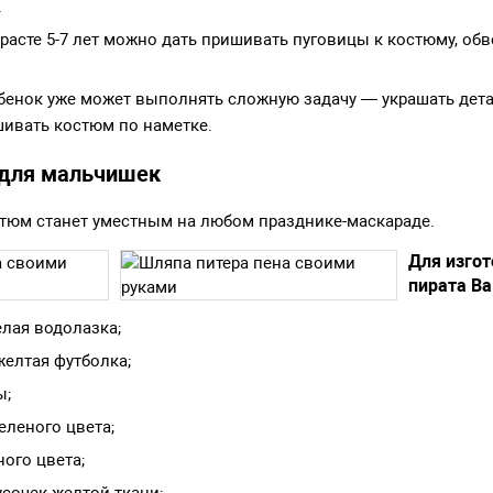
.
расте 5-7 лет можно дать пришивать пуговицы к костюму, обв
ребенок уже может выполнять сложную задачу — украшать дет
шивать костюм по наметке.
 для мальчишек
стюм станет уместным на любом празднике-маскараде.
Для изго
пирата Ва
елая водолазка;
желтая футболка;
ы;
еленого цвета;
ого цвета;