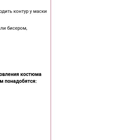
одить контур у маски
али бисером,
товления костюма
м понадобятся: