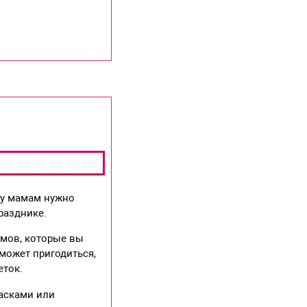
му мамам нужно
разднике.
юмов, которые вы
может пригодиться,
еток.
расками или