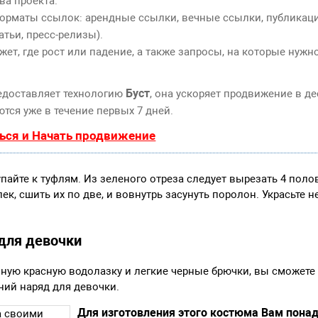
ва проекта.
орматы ссылок: арендные ссылки, вечные ссылки, публикаци
атьи, пресс-релизы).
т, где рост или падение, а также запросы, на которые нужн
Буст
едоставляет технологию
, она ускоряет продвижение в де
тся уже в течение первых 7 дней.
ься и Начать продвижение
пайте к туфлям. Из зеленого отреза следует вырезать 4 пол
ек, сшить их по две, и вовнутрь засунуть поролон. Украсьте
для девочки
ную красную водолазку и легкие черные брючки, вы сможете
ий наряд для девочки.
Для изготовления этого костюма Вам понад