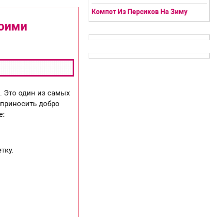
Компот Из Персиков На Зиму
воими
. Это один из самых
 приносить добро
е:
тку.