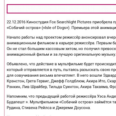
22.12.2016 Киностудия Fox Searchlight Pictures приобрел
«Собачий остров» («Isle of Dogs»). Премьера этой анима
Начало работы над проектом режиссёр анонсировал вчера 
анимационным фильмом в карьере режиссёра. Первым бы
Он не стал большим кассовым хитом, но получил превос
анимационный фильм и за лучшую оригинальную музыку
Объявлено, что действие в мультфильме будет происходит
который отправляется в путь, пытаясь разыскать свою 
для озвучивания весьма впечатляет. В него вошли Эдвард
Крэнстон, Грета Гервиг, Джефф Голдблюм, Акира Ито, Ска
Рэнкин, Лив Шрайбер, Тильда Суинтон, Акира Такаяма, Ф
Напомним, что предыдущей работой режиссёра Уэса Анде
Будапешт ». Мультфильмом «Собачий остров» займётся та
Рудина, Стивена Рейлса и Джереми Доусона.