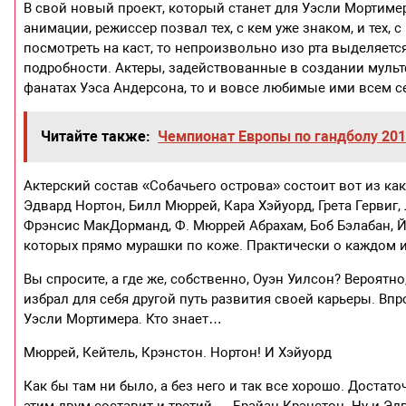
В свой новый проект, который станет для Уэсли Мортиме
анимации, режиссер позвал тех, с кем уже знаком, и тех,
посмотреть на каст, то непроизвольно изо рта выделяет
подробности. Актеры, задействованные в создании мульт
фанатах Уэса Андерсона, то и вовсе любимые ими всем с
Читайте также:
Чемпионат Европы по гандболу 201
Актерский состав «Собачьего острова» состоит вот из ка
Эдвард Нортон, Билл Мюррей, Кара Хэйуорд, Грета Гервиг,
Фрэнсис МакДорманд, Ф. Мюррей Абрахам, Боб Бэлабан, Йок
которых прямо мурашки по коже. Практически о каждом и
Вы спросите, а где же, собственно, Оуэн Уилсон? Вероят
избрал для себя другой путь развития своей карьеры. В
Уэсли Мортимера. Кто знает…
Мюррей, Кейтель, Крэнстон. Нортон! И Хэйуорд
Как бы там ни было, а без него и так все хорошо. Достат
этим двум составит и третий — Брайан Крэнстон. Ну и Эдв