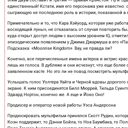
единственный! Кстати, имя его персонажа уже известно: он
сыграющую не последнюю роль в истории, показанной в
Примечательно и то, что Кара Хэйуорд, которая уже раб
восходящей луны», не отказалась от случая повторить бы
куда открыт доступ людям с высоким уровнем IQ, отметил
эпизодическим появлением у Джима Джармуша в его «Пате
Подсказка: «Moonrise Kingdom». Вау, не правда ли?
Конечно, все перечисленные имена актеров и актрис крас
лишь их голоса. В дубляже и они исчезнут, что еще боле
заявленном касте. Но это ли не повод посмотреть мульт
Услышать голос Уолтера Уайта и Черной вдовы дорогого с
экране. К ним присоединятся Билл Мюррей, Тильда Суинтон
Эдвард Нортон, конечно же. А еще и Йоко Оно!
Продюсер и оператор новой работы Уэса Андерсона
Продюсировать мультфильм принялся Скотт Рудин, который
Коэн поддержит, то Дэнни Бойла, то Ноа Баумбака, то Пол