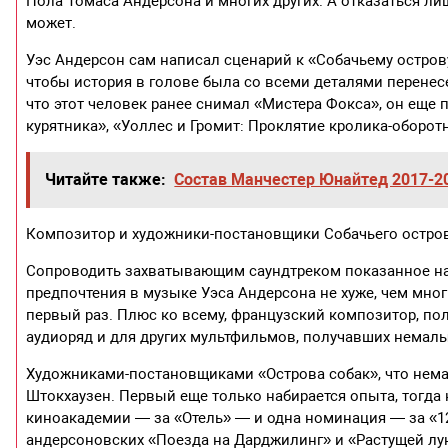
Пола Томаса Андерсона и многих других. А отказаться л
может.
Уэс Андерсон сам написал сценарий к «Собачьему остро
чтобы история в голове была со всеми деталями перенес
что этот человек ранее снимал «Мистера Фокса», он еще 
курятника», «Уоллес и Громит: Проклятие кролика-оборот
Читайте также:
Состав Манчестер Юнайтед 2017-2
Композитор и художники-постановщики Собачьего остров
Сопроводить захватывающим саундтреком показанное на 
предпочтения в музыке Уэса Андерсона не хуже, чем мног
первый раз. Плюс ко всему, французский композитор, п
аудиоряд и для других мультфильмов, получавших немалы
Художниками-постановщиками «Острова собак», что нема
Штокхаузен. Первый еще только набирается опыта, тогда 
киноакадемии — за «Отель» — и одна номинация — за «12
андерсоновских «Поезда на Дарджилинг» и «Растущей лу