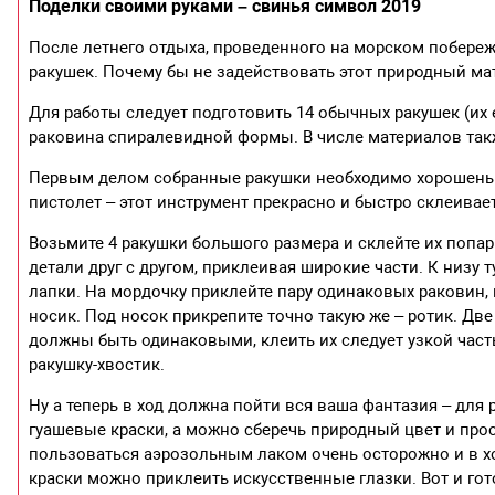
Поделки своими руками – свинья символ 2019
После летнего отдыха, проведенного на морском побере
ракушек. Почему бы не задействовать этот природный ма
Для работы следует подготовить 14 обычных ракушек (их 
раковина спиралевидной формы. В числе материалов так
Первым делом собранные ракушки необходимо хорошеньк
пистолет – этот инструмент прекрасно и быстро склеивае
Возьмите 4 ракушки большого размера и склейте их попар
детали друг с другом, приклеивая широкие части. К низу
лапки. На мордочку приклейте пару одинаковых раковин, 
носик. Под носок прикрепите точно такую же – ротик. Две
должны быть одинаковыми, клеить их следует узкой част
ракушку-хвостик.
Ну а теперь в ход должна пойти вся ваша фантазия – дл
гуашевые краски, а можно сберечь природный цвет и про
пользоваться аэрозольным лаком очень осторожно и в 
краски можно приклеить искусственные глазки. Вот и гот