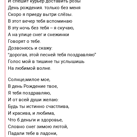
И спешит курьер доставить розы
День рождения. только без меня
Скоро я приеду вытри слёзы.
В этот вечер тебя вспоминаю
В эту ночь без тебя – я скучаю,
А на улице снег и снежинки
Говорят о тебе.
Дозвонюсь и скажу:
“дорогая, этой песней тебя поздравляю”
Голос мой в тишине ты услышишь
На любимой волне.
Солнце,милое мое,
В день Рождение твое,
Я тебя поздравляю,
И от всей души желаю:
Будь ты истинно счастлива,
И красива, и любима,
Что б деньги и здоровье,
Словно снег зимою лютой,
Падали тебе в ладони,