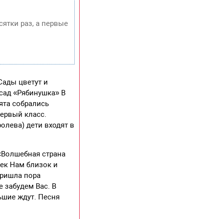
сятки раз, а первые
Сады цветут и
сад «Рябинушка» В
ята собрались
первый класс.
олева) дети входят в
«Волшебная страна
чек Нам близок и
Пришла пора
 забудем Вас. В
ьшие ждут. Песня