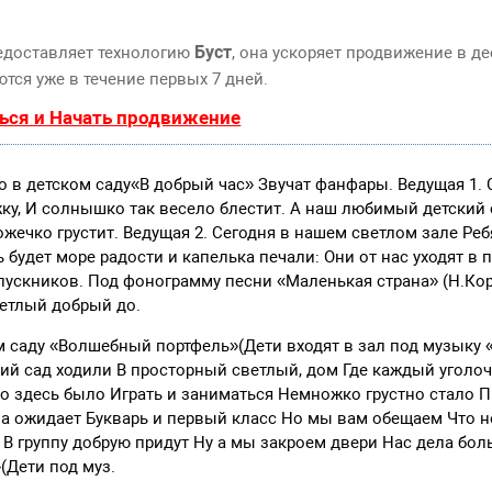
Буст
едоставляет технологию
, она ускоряет продвижение в де
тся уже в течение первых 7 дней.
ься и Начать продвижение
 в детском саду«В добрый час» Звучат фанфары. Ведущая 1. 
у, И солнышко так весело блестит. А наш любимый детский 
жечко грустит. Ведущая 2. Сегодня в нашем светлом зале Реб
 будет море радости и капелька печали: Они от нас уходят в 
ускников. Под фонограмму песни «Маленькая страна» (Н.Кор
светлый добрый до.
 саду «Волшебный портфель»(Дети входят в зал под музыку 
кий сад ходили В просторный светлый, дом Где каждый уголо
о здесь было Играть и заниматься Немножко грустно стало 
а ожидает Букварь и первый класс Но мы вам обещаем Что не
и В группу добрую придут Ну а мы закроем двери Нас дела бол
(Дети под муз.