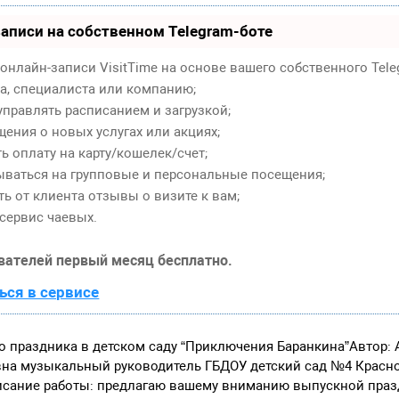
аписи на собственном Telegram-боте
онлайн-записи VisitTime на основе вашего собственного Tele
ра, специалиста или компанию;
правлять расписанием и загрузкой;
ения о новых услугах или акциях;
 оплату на карту/кошелек/счет;
ваться на групповые и персональные посещения;
ь от клиента отзывы о визите к вам;
сервис чаевых.
вателей первый месяц бесплатно.
ься в сервисе
о праздника в детском саду “Приключения Баранкина”Автор:
на музыкальный руководитель ГБДОУ детский сад №4 Красно
писание работы: предлагаю вашему вниманию выпускной пра