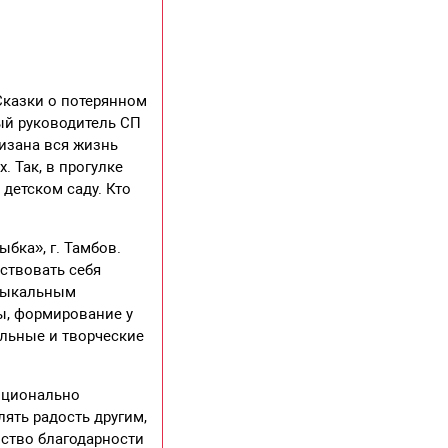
Сказки о потерянном
ый руководитель СП
изана вся жизнь
. Так, в прогулке
детском саду. Кто
бка», г. Тамбов.
ствовать себя
узыкальным
ы, формирование у
альные и творческие
моционально
ять радость другим,
вство благодарности