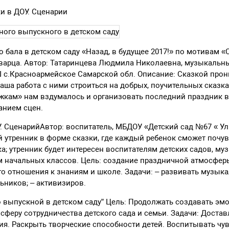
и в ДОУ. Сценарии
 бала в детском саду «Назад, в будущее 2017!» по мотивам «
варца. Автор: Татаринцева Людмила Николаевна, музыкальн
Ш с.Красноармейское Самарской обл. Описание: Сказкой прон
ша работа с ними строиться на добрых, поучительных сказках
кам» нам вздумалось и организовать последний праздник в 
анием сцен.
. СценарийАвтор: воспитатель, МБДОУ «Детский сад №67 « Улы
 утренник в форме сказки, где каждый ребенок сможет почув
а; утренник будет интересен воспитателям детских садов, м
м начальных классов. Цель: создание праздничной атмосфер
о отношения к знаниям и школе. Задачи: – развивать музык
ников; – активизиров.
 выпускной в детском саду” Цель: Продолжать создавать э
феру сотрудничества детского сада и семьи. Задачи: Доставл
ия. Раскрыть творческие способности детей. Воспитывать чу