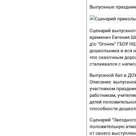
Выпускные праздник
Сценарий выпускного
времени» Евгения Ш
д\с “Огонек” ГБОУ Н
дошкольника и вся на
«по сказочным дорож
сталкивался с напис
Выпускной бал в ДОУ
Описание: выпускной
участником праздник
работникам, учителя
детей положительног
способности дошколь
Сценарий “Звездного
положительную атмос
от своего выступлен