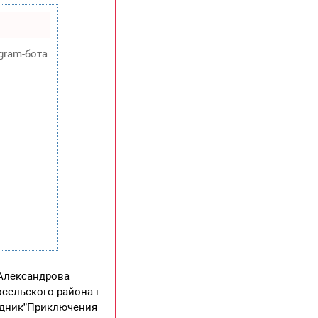
gram-бота:
 Александрова
сельского района г.
здник”Приключения