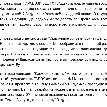
о праздника: ПАРОВОЗИК ДЕТСТВАДействующие лица (взросл
Незнайка Под звуки вокзала входят взволнованные воспитат
у, вот и всё! 2 Ведущий: Жалко всё-таки детей наших! В такую
оит! 2 Ведущий: Да, ладно уж! Что делать- то. Провожаем вот
авное, так надолго! Вдруг по дороге отстанут, простудятся, в
: Мы.
 праздника в детском саду “Сказочные встречи”Звучат фанфа
 На праздник дружною семьей, Мы собрались в последний ра
ят в первый класс. Ведущий 2: На праздник сегодня спешит д
пора. Поэтому все мы, немного грустим Минутки прощанья з
тут поделать? Выросли дети Так, пусть им повсюду солнышко с
рываем, Бу.
выпуска дошколят “Карусель детства” Автор: Александрова 
ный руководитель ГБДОУ детский сад №4 Красносельского ра
 работы: предлагаю вашему вниманию выпускной праздник”К
ьной группы. Данная разработка может быть использована м
спитателями ДОУ. Сценарий праздника предназначен для дет
а. Тема: “Выпуск детей в школу” Ведуща.