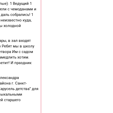
ые): 1 Ведущий 1
ели с чемоданами и
 даль собрались! 1
 неизвестно куда,
оды холодной
ры, в зал входят
з Ребят мы в школу
етвора Им с садом
амедлить хотим.
ветит! И праздник
Александра
йона г. Санкт-
арусель детства” для
узыкальными
ей старшего