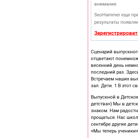
внимание.
SeoHammer еще пр
результаты появляю
Зарегистрироват
Сценарий выпускного
отцветают понемножк
весенний день немно
последний раз. Здесь
Встречаем наших вып
зал. Дети. 1 В этот 
Выпускной в Детском
детства») Мы в детс
знаком. Нам радостн
прощаться. Нас школ
сентябре другие дет
«Мы теперь ученики»