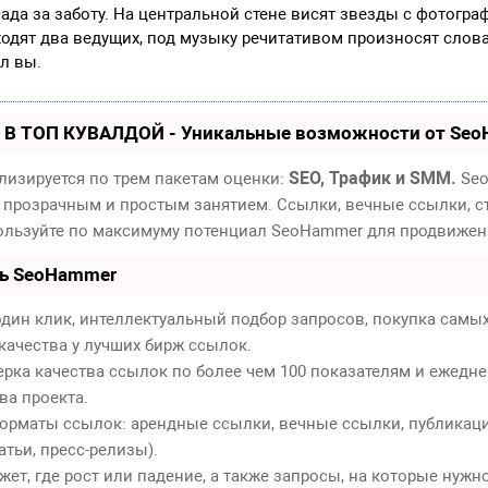
сада за заботу. На центральной стене висят звезды с фотогра
одят два ведущих, под музыку речитативом произносят слова:
ал вы.
 В ТОП КУВАЛДОЙ - Уникальные возможности от Se
SEO, Трафик и SMM.
лизируется по трем пакетам оценки:
Seo
 прозрачным и простым занятием. Ссылки, вечные ссылки, ст
пользуйте по максимуму потенциал SeoHammer для продвижен
ть SeoHammer
дин клик, интеллектуальный подбор запросов, покупка самы
качества у лучших бирж ссылок.
ерка качества ссылок по более чем 100 показателям и ежедн
ва проекта.
орматы ссылок: арендные ссылки, вечные ссылки, публикаци
атьи, пресс-релизы).
т, где рост или падение, а также запросы, на которые нужн