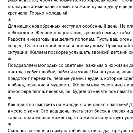
пользуясь этими качествами, вы жили душа в душу еще д
крепчала. Горько молодым!
∗
Для наших новобрачных наступил особенный день. На пл
небосклоне. Желаем процветания, крепкой семьи, чтобы 
Радости и невзгоды вы делите пополам. Пусть ваш огонь
сердец. Счастья новой семье и новому дому! Прикрывайте 
ситуации! Желаем поскорее услышать звонкий детский см
∗
Поздравляем молодых со светлым, важным в их жизни дне
цветок, требует любви, заботы и ухода! Вы вступили, взя
предстоит пережить: первые удачи, неудачи, которые сдел
любовь, терпение и мудрость. Желаем вам счастливых и д
атмосфере тепла, веселья, вы будете отмечать все памят
∗
Как приятно смотреть на молодых, они сияют счастьем! Д
вместе с вами. Это ваш день, пусть этот блеск в глазах 
только позитивные моменты, а по жизни сопутствует удач
∗
Сыночек, сегодня я горжусь тобой, как никогда, горжусь