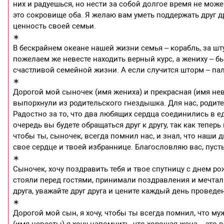
них и радуешься, но нести за собой долгое время не мож
это сокровище оба. Я желаю вам уметь поддержать друг 
ценность своей семьи.
∗
В бескрайнем океане нашей жизни семья – корабль, за шту
пожелаем же невесте находить верный курс, а жениху – 
счастливой семейной жизни. А если случится шторм – па
∗
Дорогой мой сыночек (имя жениха) и прекрасная (имя не
выпорхнули из родительского гнездышка. Для нас, родител
Радостно за то, что два любящих сердца соединились в ед
очередь вы будете обращаться друг к другу, так как тепе
чтобы ты, сыночек, всегда помнил нас, и знал, что наши 
свое сердце и твоей избраннице. Благословляю вас, пуст
∗
Сыночек, хочу поздравить тебя и твое спутницу с днем р
стояли перед гостями, принимали поздравления и мечтали
друга, уважайте друг друга и цените каждый день проведе
∗
Дорогой мой сын, я хочу, чтобы ты всегда помнил, что му
(имя невесты) я хочу напомнить, что хорошая жена – это