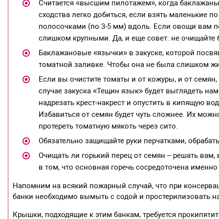
Считается «высшим пилотажем», когда баклажаны
сходства легко добиться, если взять маленькие по
полосочками (по 3-5 мм) вдоль. Если овощи вам п
слишком крупными. Да, и еще совет: не очищайте 
Баклажановые «язычки» в закуске, которой посв
томатной заливке. Чтобы она не была слишком ж
Если вы очистите томаты и от кожуры, и от семян
случае закуска «Тещин язык» будет выглядеть на
надрезать крест-накрест и опустить в кипящую вод
Избавиться от семян будет чуть сложнее. Их можн
протереть томатную мякоть через сито.
Обязательно защищайте руки перчатками, обрабаты
Очищать ли горький перец от семян – решать вам, 
в том, что основная горечь сосредоточена именно 
Напомним на всякий пожарный случай, что при консервац
банки необходимо вымыть с содой и простерилизовать н
Крышки, подходящие к этим банкам, требуется прокипятит