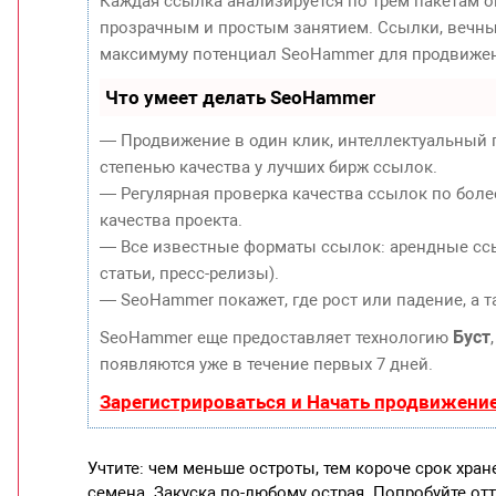
Каждая ссылка анализируется по трем пакетам 
прозрачным и простым занятием. Ссылки, вечные
максимуму потенциал SeoHammer для продвижен
Что умеет делать SeoHammer
— Продвижение в один клик, интеллектуальный 
степенью качества у лучших бирж ссылок.
— Регулярная проверка качества ссылок по боле
качества проекта.
— Все известные форматы ссылок: арендные ссы
статьи, пресс-релизы).
— SeoHammer покажет, где рост или падение, а 
Буст
SeoHammer еще предоставляет технологию
появляются уже в течение первых 7 дней.
Зарегистрироваться и Начать продвижени
Учтите: чем меньше остроты, тем короче срок хран
семена. Закуска по-любому острая. Попробуйте отт