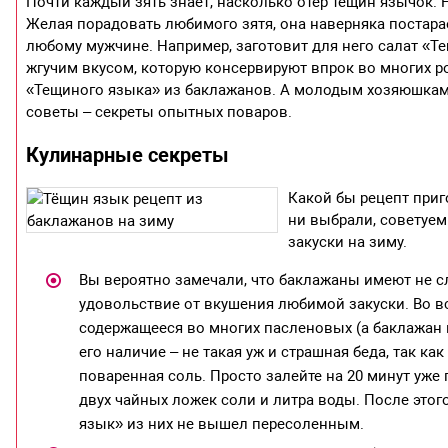
Почти каждый зять знает, насколько отер тещин язычок. 
Желая порадовать любимого зятя, она наверняка постарае
любому мужчине. Например, заготовит для него салат «Те
жгучим вкусом, которую консервируют впрок во многих р
«Тещиного языка» из баклажанов. А молодым хозяюшкам
советы – секреты опытных поваров.
Кулинарные секреты
Какой бы рецепт при
ни выбрали, советуе
закуски на зиму.
Вы вероятно замечали, что баклажаны имеют не 
удовольствие от вкушения любимой закуски. Во в
содержащееся во многих пасленовых (а баклажан к
его наличие – не такая уж и страшная беда, так к
поваренная соль. Просто залейте на 20 минут уж
двух чайных ложек соли и литра воды. После этог
язык» из них не вышел пересоленным.