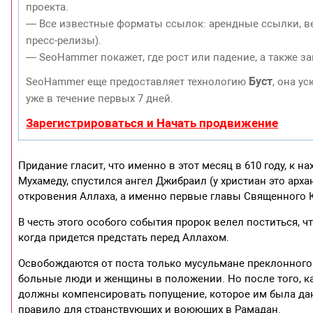
проекта.
— Все известные форматы ссылок: арендные ссылки, ве
пресс-релизы).
— SeoHammer покажет, где рост или падение, а также з
Буст
SeoHammer еще предоставляет технологию
, она у
уже в течение первых 7 дней.
Зарегистрироваться и Начать продвижение
Придание гласит, что именно в этот месяц в 610 году, к 
Мухамеду, спустился ангел Джибраил (у христиан это арх
откровения Аллаха, а именно первые главы Священного К
В честь этого особого события пророк велел поститься, 
когда придется предстать перед Аллахом.
Освобождаются от поста только мусульмане преклонного в
больные люди и женщины в положении. Но после того, ка
должны компенсировать попущение, которое им была дано
правило для странствующих и воюющих в Рамадан.