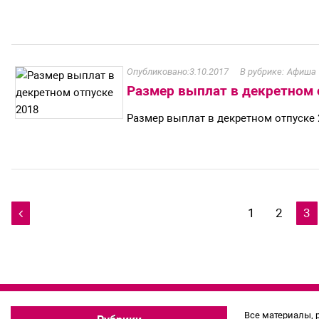
3.10.2017
Афиша
Размер выплат в декретном 
Размер выплат в декретном отпуске 
Навигация
1
2
3

по
записям
Все материалы, 