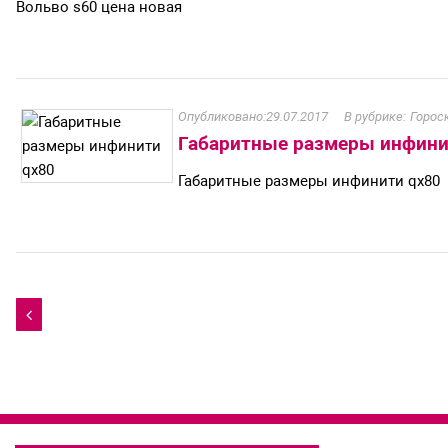
Вольво s60 цена новая
29.07.2017
Горос
Габаритные размеры инфини
Габаритные размеры инфинити qx80
Навигация

по
записям