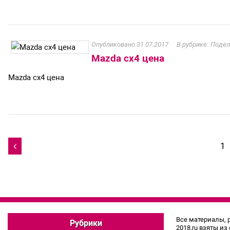
31.07.2017
Подел
Mazda cx4 цена
Mazda cx4 цена
Навигация
1

по
записям
Все материалы, 
Рубрики
2018.ru взяты из