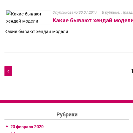
30.07.2017
Празд
Какие бывают хендай модел
Какие бывают хендай модели
Навигация

по
записям
Рубрики
23 февраля 2020