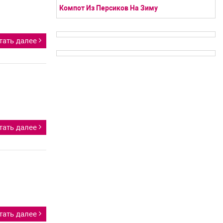
Компот Из Персиков На Зиму
тать далее
тать далее
тать далее