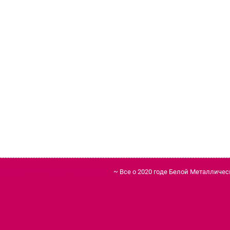
д 2020 Белой Металлической Крысы
~ Все о 2020 годе Белой Металличе