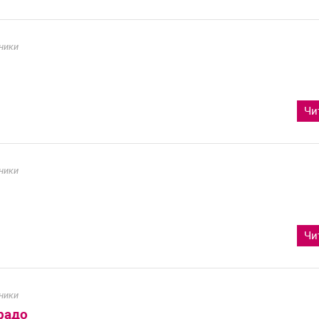
ники
Чи
ники
Чи
ники
радо