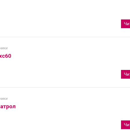
Чи
ники
xc60
Чи
ники
патрол
Чи