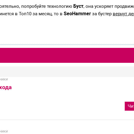
Буст
тоятельно, попробуйте технологию
, она ускоряет продвиж
SeoHammer
инется в Топ10 за месяц, то в
за бустер
вернут де
ники
хода
Чи
ники