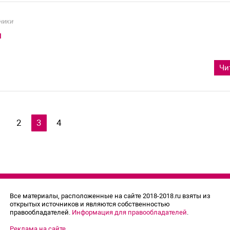
ники
и
Чи
1
2
3
4
Все материалы, расположенные на сайте 2018-2018.ru взяты из
открытых источников и являются собственностью
правообладателей.
Информация для правообладателей
.
Реклама на сайте
.