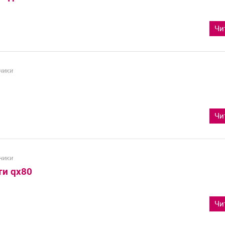
Чи
ники
Чи
ники
ти qx80
Чи