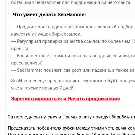
потенциал SeoHammer для продвижения вашего сайта.
Что умеет делать SeoHammer
— Продвижение в один клик, интеллектуальный подбор 
качества у лучших бирж ссылок.
— Регулярная проверка качества ссылок по более чем 1
проекта.
— Все известные форматы ссылок: арендные ссылки, ве
пресс-релизы).
— SeoHammer покажет, где рост или падение, а также з
Буст
SeoHammer еще предоставляет технологию
, она у
уже в течение первых 7 дней.
Зарегистрироваться и Начать продвижение
За последнюю путевку в Премьер-лигу поведут борьбу в
Предсказать победителя рубки между этими четырьмя к
Чемпион-лиги их разделило не более 7 баллов (для 46 тур