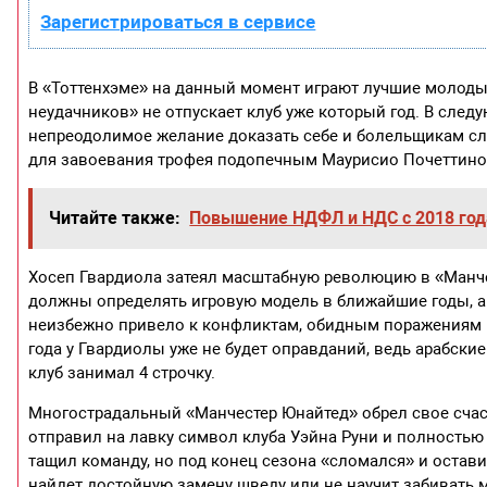
Зарегистрироваться в сервисе
В «Тоттенхэме» на данный момент играют лучшие молоды
неудачников» не отпускает клуб уже который год. В сле
непреодолимое желание доказать себе и болельщикам сл
для завоевания трофея подопечным Маурисио Почеттино 
Читайте также:
Повышение НДФЛ и НДС с 2018 год
Хосеп Гвардиола затеял масштабную революцию в «Манче
должны определять игровую модель в ближайшие годы, а «
неизбежно привело к конфликтам, обидным поражениям и
года у Гвардиолы уже не будет оправданий, ведь арабски
клуб занимал 4 строчку.
Многострадальный «Манчестер Юнайтед» обрел свое счаст
отправил на лавку символ клуба Уэйна Руни и полностью
тащил команду, но под конец сезона «сломался» и остав
найдет достойную замену шведу или не научит забивать 