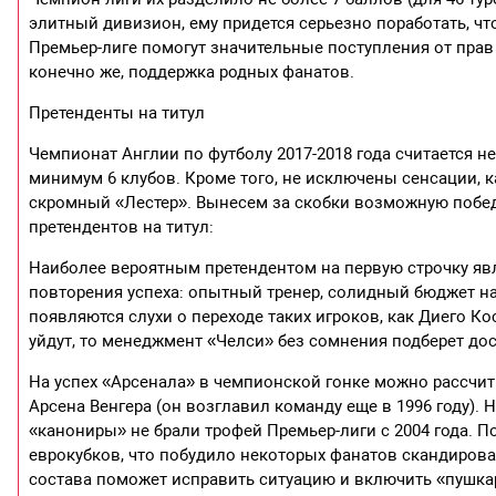
элитный дивизион, ему придется серьезно поработать, чт
Премьер-лиге помогут значительные поступления от прав н
конечно же, поддержка родных фанатов.
Претенденты на титул
Чемпионат Англии по футболу 2017-2018 года считается 
минимум 6 клубов. Кроме того, не исключены сенсации, ка
скромный «Лестер». Вынесем за скобки возможную победу
претендентов на титул:
Наиболее вероятным претендентом на первую строчку яв
повторения успеха: опытный тренер, солидный бюджет на
появляются слухи о переходе таких игроков, как Диего Кос
уйдут, то менеджмент «Челси» без сомнения подберет до
На успех «Арсенала» в чемпионской гонке можно рассчиты
Арсена Венгера (он возглавил команду еще в 1996 году). 
«канониры» не брали трофей Премьер-лиги с 2004 года. П
еврокубков, что побудило некоторых фанатов скандироват
состава поможет исправить ситуацию и включить «пушкар