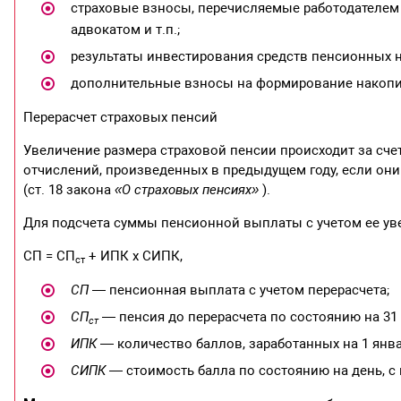
страховые взносы, перечисляемые работодателем 
адвокатом и т.п.;
результаты инвестирования средств пенсионных 
дополнительные взносы на формирование накопит
Перерасчет страховых пенсий
Увеличение размера страховой пенсии происходит за сче
отчислений, произведенных в предыдущем году, если он
(ст. 18 закона
«О страховых пенсиях»
).
Для подсчета суммы пенсионной выплаты с учетом ее ув
СП = СП
+ ИПК х СИПК,
ст
СП
— пенсионная выплата с учетом перерасчета;
СП
— пенсия до перерасчета по состоянию на 31 
ст
ИПК
— количество баллов, заработанных на 1 янва
СИПК
— стоимость балла по состоянию на день, с ко