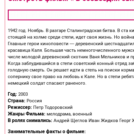
1942 год. Ноябрь. В разгаре Сталинградская битва. В ста
стоящей на холме среди степи, идет своя жизнь. Но война
Главные герои киноповести — деревенский шестнадцатил
красавица Каля. Большая часть немногочисленного мужс
числе молодой деревенский скотник Ваня Мельников и п
Когда заблудившийся в степи советский конный отряд заб
голодную смерть. Он решает идти в степь на поиски корма
сопернику свое право на любовь к Кале. Но в степи ребят
немецкий солдат спасают раненого.
Год:
2003
Страна:
Россия
Режиссер:
Петр Тодоровский
Жанры Фильма:
мелодрама, военный
В ролях снимались:
Андрей Щеглов Иван Жидков Георг 
Занимательные факты о фильме: