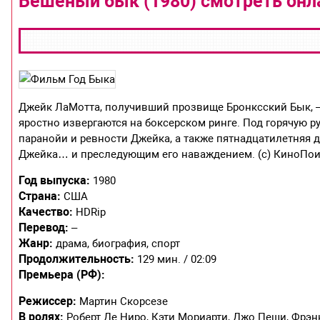
Бешеный бык (1980) смотреть онл
Джейк ЛаМотта, получивший прозвище Бронксский Бык, —
яростно извергаются на боксерском ринге. Под горячую р
паранойи и ревности Джейка, а также пятнадцатилетняя 
Джейка… и преследующим его наваждением. (c) КиноПо
Год выпуска:
1980
Страна:
США
Качество:
HDRip
Перевод:
–
Жанр:
драма, биография, спорт
Продолжительность:
129 мин. / 02:09
Премьера (РФ):
Режиссер:
Мартин Скорсезе
В ролях:
Роберт Де Ниро, Кэти Мориарти, Джо Пеши, Фрэнк