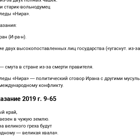
 из-за двух полных чашек.
 и старик-вольнодумец
леды «Нира».
азания:
ан (И-ра-н).
е двух высокопоставленных лиц государства («угаснут. из-з
— смута в стране из-за смерти правителя.
леды «Нира» — политический сговор Ирана с другими мусул
 международному конфликту.
азание 2019 г. 9-65
ый край,
увезен в чужую землю.
а великого греха будут
одному — великая хвала».