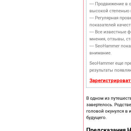
— Продвижение в о
высокой степенью 
— Регулярная пров
показателей качест
— Все известные ф
мнения, отзывы, ст
— SeoHammer покаже
внимание.
SeoHammer еще пр
результаты появляю
Зарегистрироват
В одном из путешес
завертелось. Родств
головой окунулся в 
будущего.
Предсказания Н