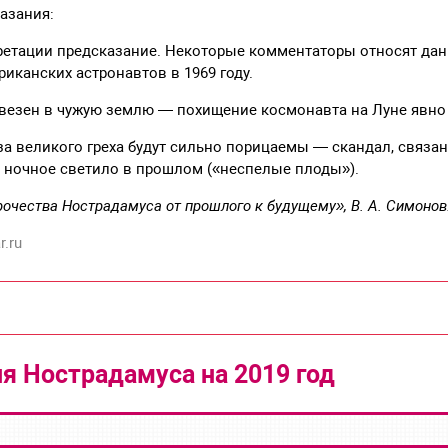
азания:
ретации предсказание. Некоторые комментаторы относят дан
риканских астронавтов в 1969 году.
 увезен в чужую землю — похищение космонавта на Луне явн
а великого греха будут сильно порицаемы — скандал, связа
 ночное светило в прошлом («неспелые плоды»).
очества Нострадамуса от прошлого к будущему», В. А. Симонов
r.ru
я Нострадамуса на 2019 год