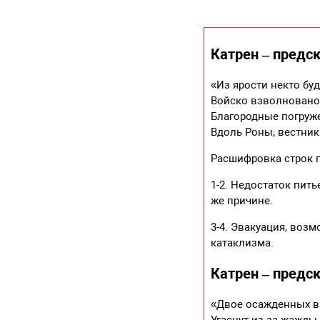
Катрен – предск
«Из ярости некто бу
Войско взволновано
Благородные погруж
Вдоль Роны; вестник
Расшифровка строк 
1-2. Недостаток пит
же причине.
3-4. Эвакуация, воз
катаклизма.
Катрен – предск
«Двое осажденных в