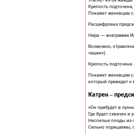
Угаснут из-за жажды
Крепость подточена,
Покажет женевцам с
Расшифровка предск
Нира — анаграмма Ир
Возможно, отравлени
чашек»).
Крепость подточена 
Покажет женевцам с
который приведет к
Катрен – предск
«Он прибудет в лунн
Где будет схвачен и 
Неспелые плоды из-з
Сильно порицаемы, 