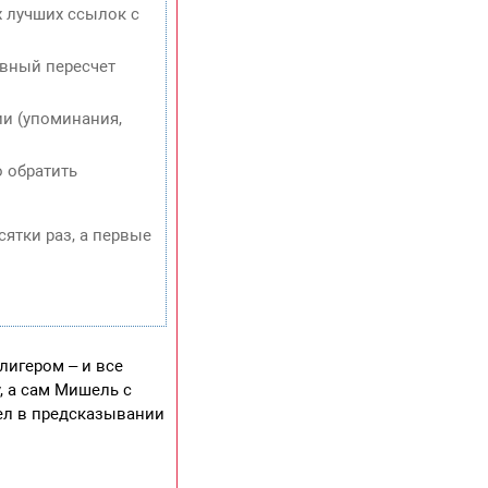
х лучших ссылок с
евный пересчет
и (упоминания,
о обратить
сятки раз, а первые
игером – и все
, а сам Мишель с
пел в предсказывании