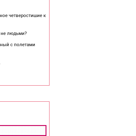
ное четверостишие к
о не людьми?
нный с полетами
.