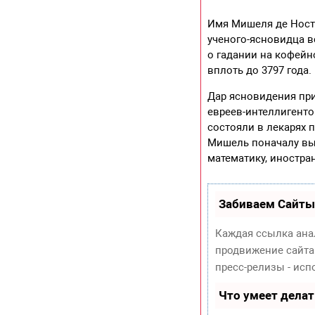
Имя Мишеля де Ностр
ученого-ясновидца в
о гадании на кофейн
вплоть до 3797 года
Дар ясновидения при
евреев-интеллигенто
состояли в лекарях п
Мишель поначалу вы
математику, иностра
Забиваем Сайты
Каждая ссылка ана
продвижение сайта
пресс-релизы - ис
Что умеет дела