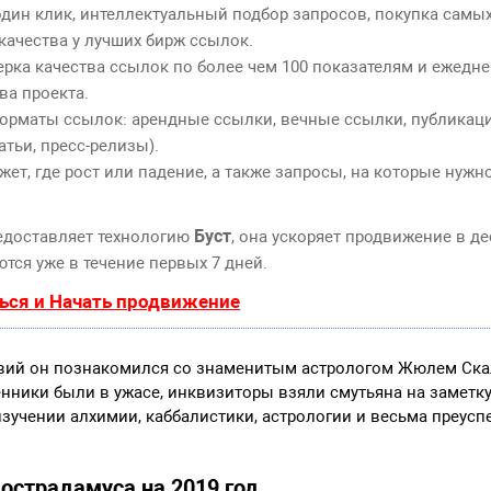
дин клик, интеллектуальный подбор запросов, покупка самы
качества у лучших бирж ссылок.
ерка качества ссылок по более чем 100 показателям и ежедн
ва проекта.
орматы ссылок: арендные ссылки, вечные ссылки, публикаци
атьи, пресс-релизы).
т, где рост или падение, а также запросы, на которые нужн
Буст
едоставляет технологию
, она ускоряет продвижение в де
тся уже в течение первых 7 дней.
ься и Начать продвижение
твий он познакомился со знаменитым астрологом Жюлем Скал
енники были в ужасе, инквизиторы взяли смутьяна на заметку
изучении алхимии, каббалистики, астрологии и весьма преус
острадамуса на 2019 год