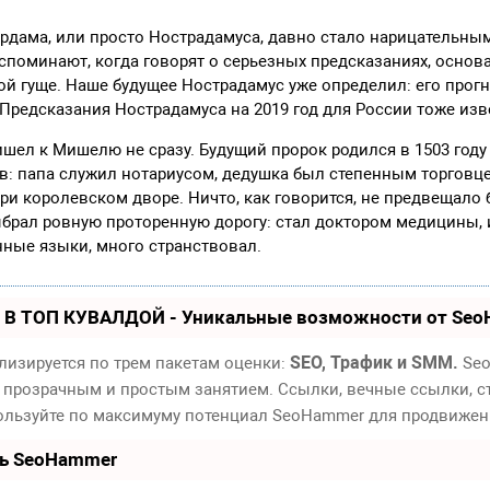
дама, или просто Нострадамуса, давно стало нарицательным
споминают, когда говорят о серьезных предсказаниях, основа
ой гуще. Наше будущее Нострадамус уже определил: его про
. Предсказания Нострадамуса на 2019 год для России тоже изв
шел к Мишелю не сразу. Будущий пророк родился в 1503 году
в: папа служил нотариусом, дедушка был степенным торговце
ри королевском дворе. Ничто, как говорится, не предвещало 
брал ровную проторенную дорогу: стал доктором медицины, 
нные языки, много странствовал.
 В ТОП КУВАЛДОЙ - Уникальные возможности от Se
SEO, Трафик и SMM.
лизируется по трем пакетам оценки:
Seo
 прозрачным и простым занятием. Ссылки, вечные ссылки, ст
пользуйте по максимуму потенциал SeoHammer для продвижен
ть SeoHammer