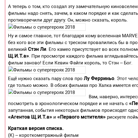
А теперь о том, кто создал эту замечательную киновселе
фильмы надо снять, зачем, в каком порядке и как сдела
противоречили друг другу. Он, можно сказать, король.
Ну и самое главное, тот благодаря кому вселенная MARVEL 
без кого все эти фильмы с треском провалились бы в про
Стэн Ли
великий
. Его камео присутствует во всех полно
Щ.И.Т.а»
. При просмотре каждого фильма вглядывайтесь в
фильм заново! Если Кевин Файги король, то Стэн – Бог.
Лу Ферриньо
Ещё нужно сказать пару слов про
. Этот чел
где только можно. В обоих фильмах про Халка имеется ег
Вам, наверно, интере
«Пе
посмотреть в хронологическом порядке и не начать с
запутанная, события некоторых фильмов происходят одн
«Агентов Щ.И.Т.а»
«Первого мстителя»
и
рискуете пойм
Краткая версия списка.
(К) – короткометражный фильм