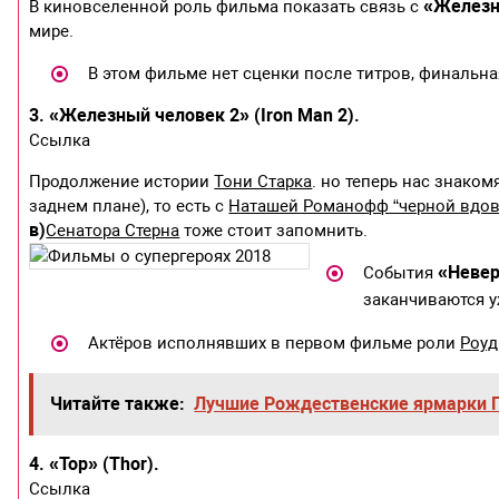
«Железн
В киновселенной роль фильма показать связь с
мире.
В этом фильме нет сценки после титров, финальная 
3. «Железный человек 2» (Iron Man 2).
Ссылка
Продолжение истории
Тони Старка
. но теперь нас знаком
заднем плане), то есть с
Наташей Романофф “черной вдов
в)
Сенатора Стерна
тоже стоит запомнить.
«Невер
События
заканчиваются у
Актёров исполнявших в первом фильме роли
Роуд
Читайте также:
Лучшие Рождественские ярмарки 
4. «Тор» (Thor).
Ссылка