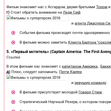
Фильм знакомит нас с Асгардом, двумя братьями
Тором
г)
Стоит обратить внимание на
Леди Сиф
и
агента Джаспера Си
События фильма происходят почти одновременно
В фильме можно заметить
Клинта Бартона “соколи
5. «Первый мститель» (Captain America: The First Aveng
Ссылка
В этом фильме нас знакомят с
капитаном Америка
,
Бакки
д)
Плюс, следует запомнить:
Пегги Картер
и
ревущую команду
.
В фильме присутствует молодой
Говард Старк
.
Стратегический Научный Резерв, о котором говорит