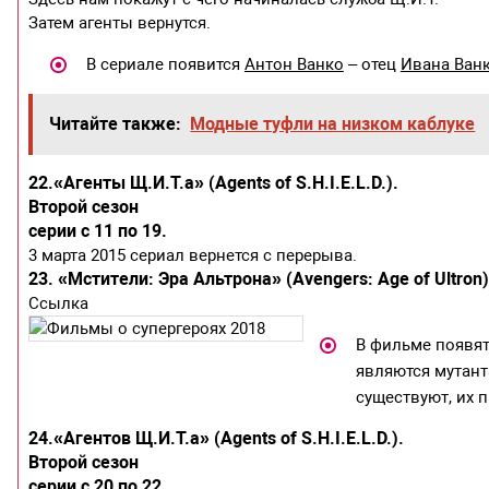
Затем агенты вернутся.
В сериале появится
Антон Ванко
– отец
Ивана Ван
Читайте также:
Модные туфли на низком каблуке
22.«Агенты Щ.И.Т.а» (Agents of S.H.I.E.L.D.).
Второй сезон
серии с 11 по 19.
3 марта 2015 сериал вернется с перерыва.
23. «Мстители: Эра Альтрона» (Avengers: Age of Ultron
Ссылка
В фильме появят
являются мутан
существуют, их 
24.«Агентов Щ.И.Т.а» (Agents of S.H.I.E.L.D.).
Второй сезон
серии с 20 по 22.