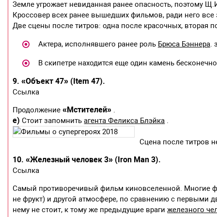
Земле угрожает невиданная ранее опасность, поэтому Щ.И
Кроссовер всех ранее вышедших фильмов, ради него все 
Две сцены после титров: одна после красочных, вторая 
Актера, исполнявшего ранее роль
Брюса Бэннера
.
В скипетре находится еще один камень бесконечно
9. «Объект 47» (Item 47).
Ссылка
«Мстителей»
Продолжение
.
е)
Стоит запомнить
агента Феликса Блэйка
.
Сцена после титров н
10. «Железный человек 3» (Iron Man 3).
Ссылка
Самый противоречивый фильм киновселенной. Многие фа
не фрукт) и другой атмосфере, по сравнению с первыми 
нему не стоит, к тому же предыдущие враги
железного че