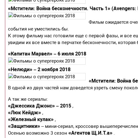
«Мстители: Война бесконечности. Часть 1» (Avengers: In
Фильм ожидается очен
события не уместились бы.
К этому фильму нас готовили еще с первой фазы, и все е
увидим их все вместе в перчатке бесконечности, которая 
«Капитан Марвел» – 6 июля 2018
«Нелюди» – 2 ноября 2018
«Мстители: Война бес
В одной из двух частей нам доведется узреть смену поко
А так же сериалы:
«Джессика Джонс» – 2015
,
«Люк Кейдж»
,
«Железный кулак»
,
«Защитники»
– мини-сериал, кроссовер вышеперечислен
«Агентов Щ.И.Т.а»
Осенью возможно 3 сезон
.