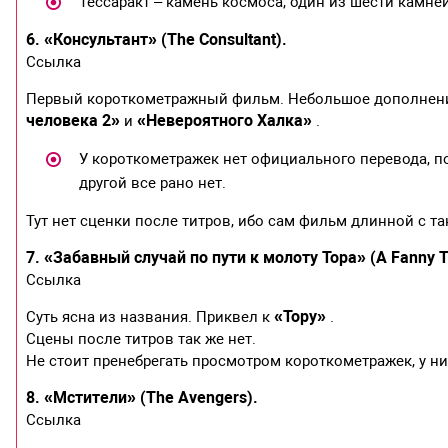
Тессаракт – камень космоса, один из шести камне
6. «Консультант» (The Consultant).
Ссылка
Первый короткометражный фильм. Небольшое дополнени
человека 2»
«Невероятного Халка»
и
.
У короткометражек нет официального перевода, по
другой все рано нет.
Тут нет сценки после титров, ибо сам фильм длинной с та
7. «Забавный случай по пути к молоту Тора» (A Fanny 
Ссылка
«Тору»
Суть ясна из названия. Приквел к
.
Сцены после титров так же нет.
Не стоит пренебрегать просмотром короткометражек, у них
8. «Мстители» (The Avengers).
Ссылка