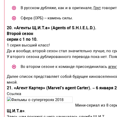
В русском дубляже, как и в оригинале,
Грут
говорит
Сфера (ОРБ) – камень силы.
20. «Агенты Щ.И.Т.а» (Agents of S.H.I.E.L.D.).
Второй сезон
серии с 1 по 10.
1 серия высший класс!
Да и вообще, второй сезон стал значительно лучше, по с
У второго сезона дублированного перевода пока нет. Появ
Во втором сезоне к команде присоединилась
аген
Далее список представляет собой будущее киновселенной
мной.
21. «Агент Картер» (Marvel’s agent Carter). – 6 января 
Ссылка
Мини-сериал из 8 сер
Щ.И.Т.а»
.
Здесь нам покажут с чего начиналась служба Щ.И.Т.