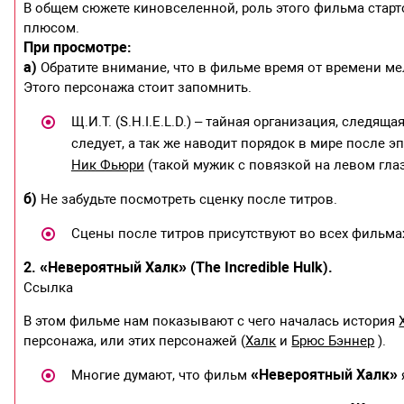
В общем сюжете киновселенной, роль этого фильма стартов
плюсом.
При просмотре:
а)
Обратите внимание, что в фильме время от времени ме
Этого персонажа стоит запомнить.
Щ.И.Т. (S.H.I.E.L.D.) – тайная организация, следящ
следует, а так же наводит порядок в мире после 
Ник Фьюри
(такой мужик с повязкой на левом глаз
б)
Не забудьте посмотреть сценку после титров.
Сцены после титров присутствуют во всех фильма
2. «Невероятный Халк» (The Incredible Hulk).
Ссылка
В этом фильме нам показывают с чего началась история
персонажа, или этих персонажей (
Халк
и
Брюс Бэннер
).
«Невероятный Халк»
Многие думают, что фильм