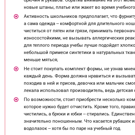
брючин и рукавов. Обратив внимание на этот мом
новые штаны, платье или жакет во время учебного
Активность школьников предполагает, что фурниту
а сама одежда – комфортной для длительного но
чиститься от пятен или грязи, принимать первона
износостойкими, не вызывать аллергических реа
для теплого периода учебы лучше подойдет хлопко
небольшой примеси синтетики в натуральных ткан
меньше мяться;
Не стоит покупать комплект формы, не узнав мнен
каждый день. Форма должна нравиться и вызыват
походив в ней и присев, девочка или мальчик смо
лекала использовал производитель, ведь детская 
По возможности, стоит приобрести несколько ком
которое нужно будет отчистить. Кроме того, прави
чистились, а брюки и юбки – стирались. Единстве
значительно поношенным. Что касается рубашек ил
водолазок – хотя бы по паре на учебный год.