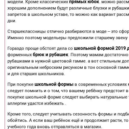
прямых юбок
модели. Кроме классических
. можно рассм
хорошим дополнением будут различные блузки и рубашки
запретов в школьном уставе, то можно как вариант расс
дни.
Старшеклассницы отлично разбираются в моде – это сфо
Именно поэтому модельеры предложили старшему звену
школьной формой 2019 
Гораздо проще обстоят дела со
брюк и рубашек
форменных
. Поэтому мамам достаточно 
рубашками в нужной цветовой гамме. а вот стильным до
оригинальным неброским рисунком в тон основной гамме
и для старших школьников.
школьной формы
При покупке
в современных условиях м
следует помнить и о том, что вашему ребёнку предстоит в
покупке школьной форме следует выбирать натуральные тк
аллергии удастся избежать .
Кроме того, следует учитывать сезонность формы и подби
обойтись. А если ваш ребёнок ещё и продолжает расти, то
учебного года вновь отправляться в магазин.