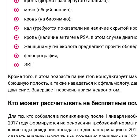
кровь (формат развернутого анализа);
моча (общий анализ);
кровь (на биохимию);
кал (требуются показатели на наличие скрытой кро
кровь (наличие антигена PSA, в этом случае диагн
женщинам у гинеколога предлагают пройти обслед
флюорография;
ЭКГ.
Кроме того, в этом возрасте пациентов консультирует м
брюшную полость, а также наведаться к офтальмологу, д
давление. Завершает перечень прием неврологом.
Кто может рассчитывать на бесплатные осм
Для тех, кто собрался в поликлинику после 1 января нео
2017 году формируются на основании требований нормати
какие годы рождения попадают в диспансеризацию в 2017 
сдавать анализы могут те, чьи рождения пришлись на 1921, 192