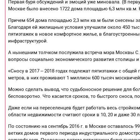
Первая буря обсуждений и эмоций уже миновала. (В перв
Москве было внесено 1722 дома площадью 6,3 млн кв.м. 
Причем 654 дома площадью 2,3 млн кв.м были снесены за 
Благодаря ей жилищные условия улучшили около 450 тыс. 
пятиэтажек в новое комфортное жилье, в благоустроенн
инфраструктурой.
А нынешним толчком послужила встреча мэра Москвы С.
вопросы социально экономического развития столицы и
«Сносу в 2017 – 2018 годах подлежат пятиэтажки с общ
метров, в них проживают 1 миллион 600 тысяч москвичей
Можно сделать вывод, что судьбоносное решение для бо
бесповоротно. Что касается сроков, то быстрого сноса, п
Даже если на переселенцев будет работать весь стройко
области недвижимости считают сроки в 10, 20 и даже 30 л
По состоянию на сентябрь 2016 г. в Москве оставалось 
ветхих домов первого периода индустриального домостр
comandir.com. Последние ветхие пятиэтажки будут снесены