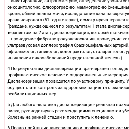
– анкетирование, антропометрию, определение уровня хол
онкоцитологию, флюорографию, маммографию (женщины ст
крови, общий анализ мочи, исследование кала на скрытую
врача-невролога (51 год и старше), осмотр врача-терапевта
Граждане, нуждающиеся по результатам 1 этапа диспанс
терапевтом на 2 этап диспансеризации, который включает
– проведение фиброгастродуоденоскопии, проведение к
ультразвуковая доплерография брахиоцефальных артерий,
офтальмолог, гинеколог, колопрактолог, отоларинголог, 
выявления онкозаболеваний предстательной железы).
4.По результатам диспансеризации врач-терапевт опреде
профилактическое лечение и оздоровительные мероприя
Диспансеризация проводится по участковому принципу. 
осуществлять контроль за здоровьем пациента с реализ
реабилитационных мер.
5.Для любого человека диспансеризация- реальная возм
риска, руководствуясь рекомендациями специалистов убе
болезнь на ранней стадии и приступить к лечению.
6.Право пройти диспансеризацию и профилактические м