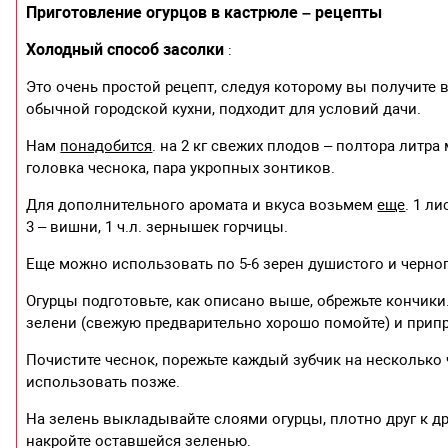
Приготовление огурцов в кастрюле – рецепты
Холодный способ засолки
:
Это очень простой рецепт, следуя которому вы получите 
обычной городской кухни, подходит для условий дачи.
Нам
понадобится
. на 2 кг свежих плодов – полтора литра 
головка чеснока, пара укропных зонтиков.
Для дополнительного аромата и вкуса возьмем
еще
. 1 л
3 – вишни, 1 ч.л. зернышек горчицы.
Еще можно использовать по 5-6 зерен душистого и черног
Огурцы подготовьте, как описано выше, обрежьте кончи
зелени (свежую предварительно хорошо помойте) и припр
Почистите чеснок, порежьте каждый зубчик на несколько
использовать позже.
На зелень выкладывайте слоями огурцы, плотно друг к д
накройте оставшейся зеленью.