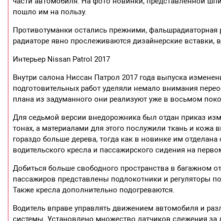
части автомобиля. На фото новинки, представленной шпио
пошло им на пользу.
Противотуманки остались прежними, фальшрадиаторная р
радиаторе явно прослеживаются дизайнерские вставки, 
Интерьер Nissan Patrol 2017
Внутри салона Ниссан Патрол 2017 года выпуска изменени
подготовительных работ уделяли немало внимания перео
плана из задуманного они реализуют уже в восьмом пок
Для седьмой версии внедорожника был отдан приказ изм
тонах, а материалами для этого послужили ткань и кожа 
гораздо больше дерева, тогда как в новинке им отделана
водительского кресла и пассажирского сидения на первом
Добиться больше свободного пространства в багажном о
пассажиров представлены подлокотники и регуляторы пол
Также кресла дополнительно подогреваются.
Водитель вправе управлять движением автомобиля и ра
системы. Установлено множество датчиков слежения за 