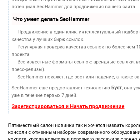
потенциал SeoHammer для продвижения вашего сайта.
Что умеет делать SeoHammer
— Продвижение в один клик, интеллектуальный подбор 
качества у лучших бирж ссылок.
— Регулярная проверка качества ссылок по более чем 1
проекта.
— Все известные форматы ссылок: арендные ссылки, ве
пресс-релизы).
— SeoHammer покажет, где рост или падение, а также з
Буст
SeoHammer еще предоставляет технологию
, она у
уже в течение первых 7 дней.
Зарегистрироваться и Начать продвижение
Пятиместный салон новинки так и хочется назвать корол
консоли с отменным набором современного оборудовани
кокпита, кресла водителя и переднего пассажира словно 