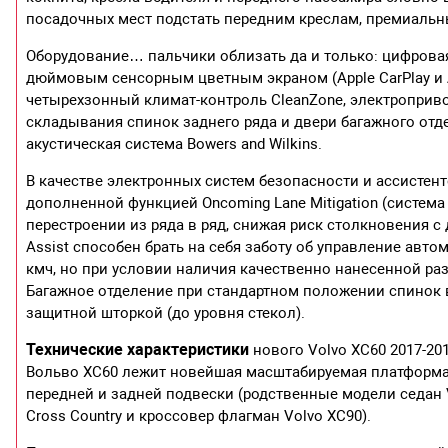
посадочных мест подстать передним креслам, премиальн
Оборудование… пальчики облизать да и только: цифровая
дюймовым сенсорным цветным экраном (Apple CarPlay и And
четырехзонный климат-контроль CleanZone, электроприво
складывания спинок заднего ряда и двери багажного отд
акустическая система Bowers and Wilkins.
В качестве электронных систем безопасности и ассистенто
дополненной функцией Oncoming Lane Mitigation (систем
перестроении из ряда в ряд, снижая риск столкновения 
Assist способен брать на себя заботу об управление авто
кмч, но при условии наличия качественно нанесенной раз
Багажное отделение при стандартном положении спинок в
защитной шторкой (до уровня стекол).
Технические характеристики
нового Volvo XC60 2017-20
Вольво ХС60 лежит новейшая масштабируемая платформа Sc
передней и задней подвески (родственные модели седан V
Cross Country и кроссовер флагман Volvo XC90).