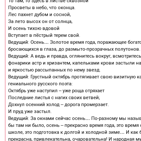
То там, то здесь в листве сквозной
Просветы в небо, что оконца.
Лес пахнет дубом и сосной,
За лето высох он от солнца,
И осень тихою вдовой
Вступает в пёстрый терем свой.
Ведущий: Осень… Золотое время года, поражающее богатс
бросающихся в глаза, до размыто-прозрачных полутонов.
Ведущий: А ведь и правда, оглянитесь вокруг, всмотрите
фонарики астр и хризантем, капельками крови застыли на
и яркостью рассыпанных по нему звезд.
Ведущий: Грустный октябрь протягивает свою визитную к
гениального русского поэта:
Октябрь уже наступил – уже роща отряхает
Последние листья с нагих своих ветвей;
Дохнул осенний холод – дорога промерзает.
И пруд уже застыл.
Ведущий: За окнами сейчас осень… По-разному мы называ
бы там ни было, осень – прекрасно время года, это время
школе, это подготовка к долгой и холодной зиме… И как 
прекрасна, привлекательна, очаровательна! И народная муд