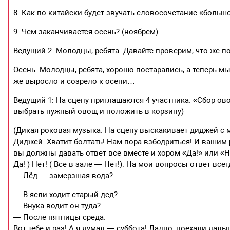
8. Как по-китайски будет звучать словосочетание «большо
9. Чем заканчивается осень? (ноябрем)
Ведущий 2: Молодцы, ребята. Давайте проверим, что же п
Осень. Молодцы, ребята, хорошо постарались, а теперь мы
же выросло и созрело к осени…
Ведущий 1: На сцену приглашаются 4 участника. «Сбор о
выбрать нужный овощ и положить в корзину)
(Дикая роковая музыка. На сцену выскакивает диджей с 
Диджей. Хватит болтать! Нам пора взбодриться! И вашим 
вы должны давать ответ все вместе и хором «Да!» или «Н
Да! ) Нет! ( Все в зале — Нет!). На мои вопросы ответ все
— Лёд — замерзшая вода?
— В ясли ходит старый дед?
— Внука водит он туда?
— После пятницы среда.
Вот тебе и раз! А я думал — суббота! Ладно, поехали даль