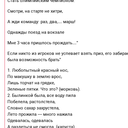
Стать олимпийским чемпионом.
Смотри, на старте не хитри,
А жди команду: раз, два,… марш!
Однажды поезд на вокзале
Мне 3 часа пришлось прождать…”
Если никто из игроков не успевает взять приз, его забирае
была возможность брать”
1. Любопытный красный нос,
По макушку в землю врос,
Лишь торчат на грядке,
Зеленые пятки. Что это? (морковь).
2. Былинкой была, все воду пила
Побелела, растолстела,
Словно сахар захрустела,
Лето прожила — много нажила
Одевалась, одевалась
А раздеться не смогла. (капуста).