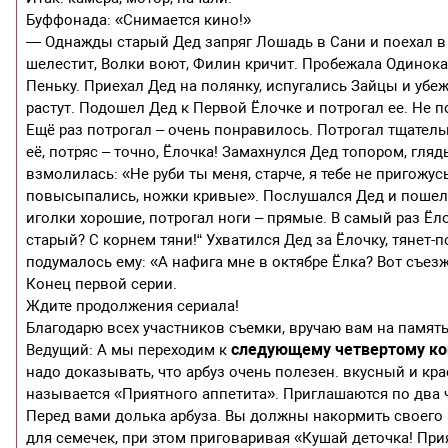
Буффонада: «Снимается кино!»
— Однажды старый Дед запряг Лошадь в Сани и поехал в ле
шелестит, Волки воют, Филин кричит. Пробежала Одинока
Пеньку. Приехал Дед на полянку, испугались Зайцы и убеж
растут. Подошел Дед к Первой Ёлочке и потрогал ее. Не 
Ещё раз потрогал – очень понравилось. Потрогал тщательн
её, потряс – точно, Ёлочка! Замахнулся Дед топором, глядь
взмолилась: «Не руби ты меня, старче, я тебе не пригожусь
повысыпались, ножки кривые». Послушался Дед и пошел к
иголки хорошие, потрогал ноги – прямые. В самый раз Ёло
старый? С корнем тяни!“ Ухватился Дед за Ёлочку, тянет-п
подумалось ему: «А нафига мне в октябре Ёлка? Вот съезж
Конец первой серии.
Ждите продолжения сериала!
Благодарю всех участников съемки, вручаю вам на памят
следующему четвертому ко
Ведущий: А мы переходим к
надо доказывать, что арбуз очень полезен. вкусный и кр
называется «Приятного аппетита». Приглашаются по два 
Перед вами долька арбуза. Вы должны накормить своего п
для семечек, при этом приговаривая «Кушай деточка! Прия