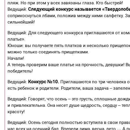
пляж. Но при этом у всех завязаны глаза. Кто быстрей!
Следующий конкурс называется «Твердолоб
Ведущий:
соприкоснуться лбами, положив между ними салфетку. Зад
сильнейший!
Ведущий: Для следующего конкурса приглашаются от ком
платье».
Юноши: вы получаете пять платков и несколько прищепок.
можно только соединять прищепками.
Начали!
А теперь проверим ваше платье на прочность, девушки! Вы
победитель!
Конкурс №10.
Ведущий:
Приглашаются по три человека о
есть ребенок и родители. Родители, ваша задача – запелен
Ведущий: Говорят, что осень – это грусть, сплошные дожд
и привлекательна. Она несет душе щедрость, сердцу – те
красоту!
Ведущий: Осень сегодня полностью вступила в свои права
нас всех на осенний бал. Впереди зима, весна, лето … А 