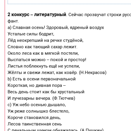
2 конкурс – литературный
. Сейчас прозвучат строки рус
фант.
a) Славная осень! Здоровый, ядреный воздух
Усталые силы бодрит,
Лёд неокрепший на речке студёной,
Словно как тающий сахар лежит.
Около леса как в мягкой постели,
Выспаться можно – покой и простор!
Листья поблекнуть ещё не успели,
Жёлты и свежи лежат, как ковёр. (Н.Некрасов)
b) Есть в осени первоначальной
Короткая, но дивная пора –
Весь день стоит как бы хрустальный
И лучезарны вечера. (Ф.Тютчев)
c) Уж небо осенью дышало,
Уж реже солнышко блестело,
Короче становился день,
Лесов таинственная сень
С печальным шумом обнажалась. (А.Пушкин)