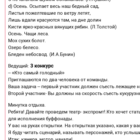
d) Осень. Осыпает весь наш бедный сад,
Листья пожелтевшие по ветру летят,
Лишь вдали красуются там, на дне долин
Кисти ярко-красных вянущих рябин. (Л.Толстой)
Осень. Чащи леса.
Мох сухих болот.
Озеро белесо.
Бледен небосвод. (И.А.Бунин)
3 конкурс
Ведущий:
– «Кто самый голодный»
Приглашаются по два человека от команды.
Ваша задача – первый участник должен съесть лежащее на
Второй участник- Вы должны на скорость съесть кукурузн
Минутка отдыха.
Ребята! Давайте проведем театр- экспромт!.Кто хочет ста
для исполнения буффонады.
У вас на руках открытки. На открытках указано, какая у ва
Я буду читать сценарий, называть персонажей, кто услыш
Итак: камера, мотор, начали!