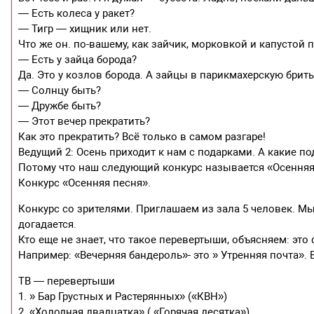
— Есть колеса у ракет?
— Тигр — хищник или нет.
Что же он. по-вашему, как зайчик, морковкой и капустой 
— Есть у зайца борода?
Да. Это у козлов борода. А зайцы в парикмахерскую брить
— Солнцу быть?
— Дружбе быть?
— Этот вечер прекратить?
Как это прекратить? Всё только в самом разгаре!
Ведущий 2: Осень приходит к нам с подарками. А какие п
Потому что наш следующий конкурс называется «Осенняя
Конкурс «Осенняя песня».
Конкурс со зрителями. Приглашаем из зала 5 человек. Мы
догадается.
Кто еще не знает, что такое перевертыши, объясняем: эт
Например: «Вечерняя бандероль»- это » Утренняя почта». 
ТВ — перевертыши
1. » Бар Грустных и Растерянных» («КВН»)
2. «Холодная двадцатка» ( «Горячая десятка»)