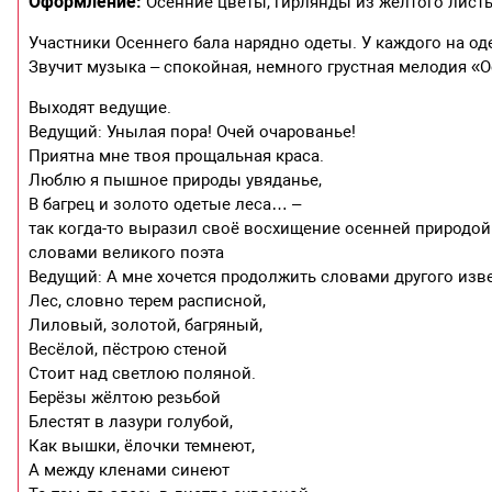
Оформление:
Осенние цветы, гирлянды из желтого листья
Участники Осеннего бала нарядно одеты. У каждого на од
Звучит музыка – спокойная, немного грустная мелодия «О
Выходят ведущие.
Ведущий: Унылая пора! Очей очарованье!
Приятна мне твоя прощальная краса.
Люблю я пышное природы увяданье,
В багрец и золото одетые леса… –
так когда-то выразил своё восхищение осенней природой
словами великого поэта
Ведущий: А мне хочется продолжить словами другого изве
Лес, словно терем расписной,
Лиловый, золотой, багряный,
Весёлой, пёстрою стеной
Стоит над светлою поляной.
Берёзы жёлтою резьбой
Блестят в лазури голубой,
Как вышки, ёлочки темнеют,
А между кленами синеют