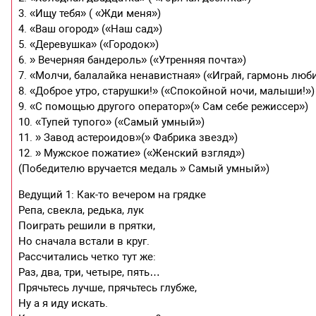
3. «Ищу тебя» ( «Жди меня»)
4. «Ваш огород» («Наш сад»)
5. «Деревушка» («Городок»)
6. » Вечерняя бандероль» («Утренняя почта»)
7. «Молчи, балалайка ненавистная» («Играй, гармонь люб
8. «Доброе утро, старушки!» («Спокойной ночи, малыши!»)
9. «С помощью другого оператор»(» Сам себе режиссер»)
10. «Тупей тупого» («Самый умный»)
11. » Завод астероидов»(» Фабрика звезд»)
12. » Мужское пожатие» («Женский взгляд»)
(Победителю вручается медаль » Самый умный»)
Ведущий 1: Как-то вечером на грядке
Репа, свекла, редька, лук
Поиграть решили в прятки,
Но сначала встали в круг.
Рассчитались четко тут же:
Раз, два, три, четыре, пять…
Прячьтесь лучше, прячьтесь глубже,
Ну а я иду искать.