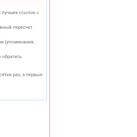
х лучших ссылок с
евный пересчет
и (упоминания,
о обратить
сятки раз, а первые