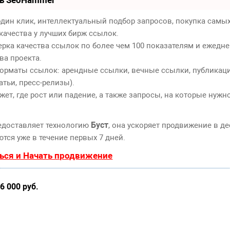
ть SeoHammer
дин клик, интеллектуальный подбор запросов, покупка самы
качества у лучших бирж ссылок.
ерка качества ссылок по более чем 100 показателям и ежедн
ва проекта.
орматы ссылок: арендные ссылки, вечные ссылки, публикаци
атьи, пресс-релизы).
т, где рост или падение, а также запросы, на которые нужн
Буст
едоставляет технологию
, она ускоряет продвижение в де
тся уже в течение первых 7 дней.
ься и Начать продвижение
6 000 руб.