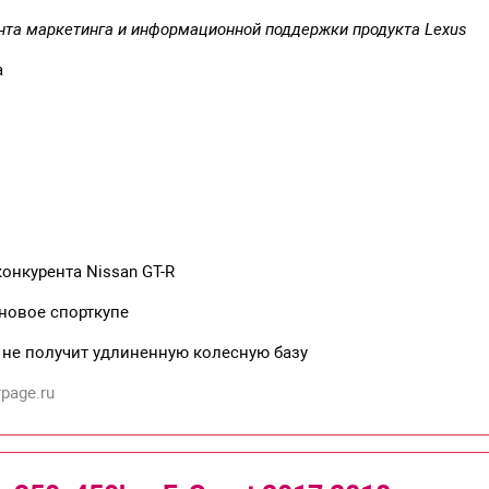
нта маркетинга и информационной поддержки продукта Lexus
а
конкурента Nissan GT-R
новое спорткупе
 не получит удлиненную колесную базу
page.ru