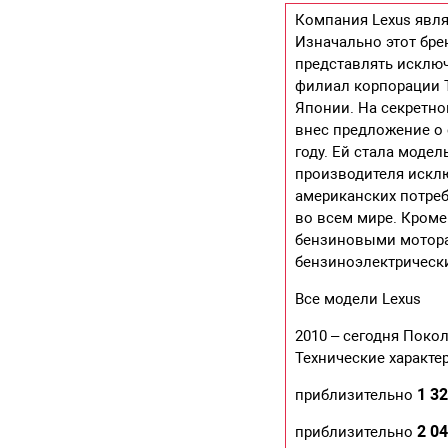
Компания Lexus явл
Изначально этот бре
представлять исключ
филиал корпорации 
Японии. На секретно
внес предложение о 
году. Ей стала моде
производителя искл
американских потре
во всем мире. Кром
бензиновыми мотора
бензиноэлектрическ
Все модели Lexus
2010 – сегодня Покол
Технические характе
1 32
приблизительно
2 04
приблизительно