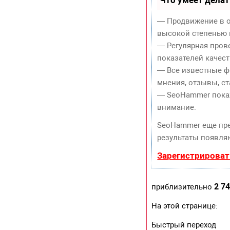
Что умеет дела
— Продвижение в о
высокой степенью 
— Регулярная пров
показателей качест
— Все известные ф
мнения, отзывы, ст
— SeoHammer покаже
внимание.
SeoHammer еще пр
результаты появляю
Зарегистрироват
2 74
приблизительно
На этой странице:
Быстрый переход