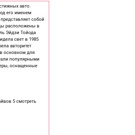
стижных авто.
под его именем
 представляет собой
оды расположены в
ель Эйдзи Тойода
идела свет в 1985
рела авторитет
 в основном для
стали популярными
веры, оснащенные
айвов 5 смотреть