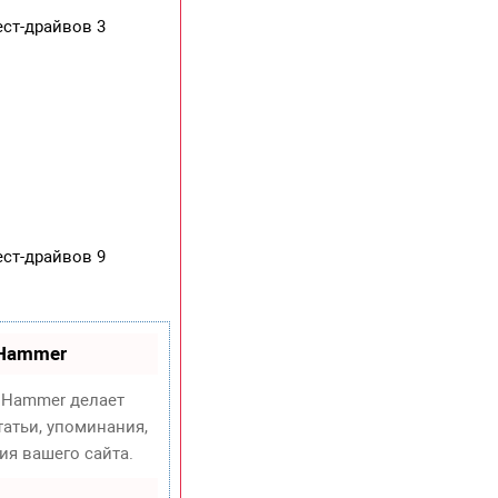
ест-драйвов 3
ест-драйвов 9
oHammer
Hammer делает
атьи, упоминания,
ия вашего сайта.