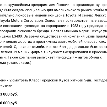
яется крупнейшим предприятием Японии по производству пре
нд был создан специально для американского рынка, чтобы 
ительно люксовые модели концерна Toyota. И сейчас Лексус
Toyota Motors Corporation. Основные производственные зав
м совещании руководства корпорации в 1983 году председат
создании люксового бренда. Первая машина марки Лексус ув
ль Lexus LS400. За время существования компания Lexus приоб
ючительно дорогих и престижных австомобилей класса люкс,
бителей. Однако автомобили этого бренда довольно быстро 
е легковых машин, фирма выпускает внедорожники и кроссо
ми. Также компания выпускает «гибриды» – автомобили с
ими установками.)
ений 2 смотреть Класс Городской Кузов хэтчбек 5-дв. Тест-др
ристики
3 000 руб.
6 000 руб.