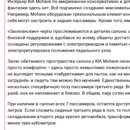
Интерьер KIA Mohave по-американски консервативен и до
фантазии здесь нет. Всё подчинено созданию максимально
Например, Mohave оборудован трехзональным климат-кон
себя могут настроить и задние пассажиры. Кроме того, и
«Заокеанские» черты прослеживаются и деталях салона:
боковой поддержки и, вдобавок ко всему, обшиты достато
оснащены регулировками с электроприводом и памятью на
электрорегулировка положения педального узла.
Запас обитаемого пространства салона у KIA Mohave нес
просто комфортно – здесь просто немыслимо пожаловатьс
не выглядят тесными «табуретками» для пыток, как на мн
затруднён, и сидеть там можно без мучений. Единственн
несколько специфичную позу пассажира третьего ряда. Вп
ушей, она не напоминает и близко. В общем, пару сотен
При наличии в салоне всех 7 пассажиров, остается досту
литров. Если сложить сиденья третьего ряда в пол, то 
складывании второго ряда кресел автомобиль трансформи
менее трех кубометров.