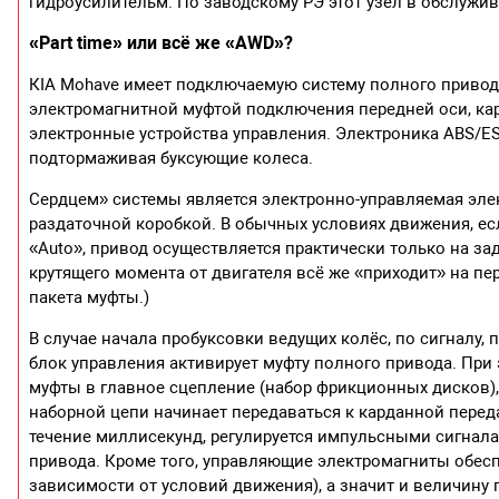
гидроусилительм. По заводскому РЭ этот узел в обслужив
«Part time» или всё же «AWD»?
КIA Mohave имеет подключаемую систему полного привода
электромагнитной муфтой подключения передней оси, кар
электронные устройства управления. Электроника ABS/E
подтормаживая буксующие колеса.
Сердцем» системы является электронно-управляемая эле
раздаточной коробкой. В обычных условиях движения, ес
«Auto», привод осуществляется практически только на за
крутящего момента от двигателя всё же «приходит» на п
пакета муфты.)
В случае начала пробуксовки ведущих колёс, по сигналу,
блок управления активирует муфту полного привода. Пр
муфты в главное сцепление (набор фрикционных дисков),
наборной цепи начинает передаваться к карданной перед
течение миллисекунд, регулируется импульсными сигнал
привода. Кроме того, управляющие электромагниты обес
зависимости от условий движения), а значит и величину 