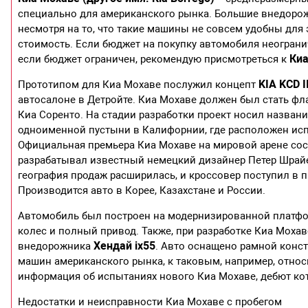
специально для американского рынка. Большие внедорож
несмотря на то, что такие машины не совсем удобны для
стоимость. Если бюджет на покупку автомобиля неограни
Киа
если бюджет ограничен, рекомендую присмотреться к
KIA KCD I
Прототипом для Киа Мохаве послужил концепт
автосалоне в Детройте. Киа Мохаве должен был стать фл
Киа Соренто. На стадии разработки проект носил названи
одноименной пустыни в Калифорнии, где расположен ис
Официальная премьера Киа Мохаве на мировой арене сост
разрабатывал известный немецкий дизайнер Петер Шрайе
география продаж расширилась, и кроссовер поступил в 
Производится авто в Корее, Казахстане и России.
Автомобиль был построен на модернизированной платф
колес и полный привод. Также, при разработке Киа Моха
Хендай ix55
внедорожника
. Авто оснащено рамной конст
машин американского рынка, к таковым, например, относи
информация об испытаниях нового Киа Мохаве, дебют кот
Недостатки и неисправности Киа Мохаве с пробегом