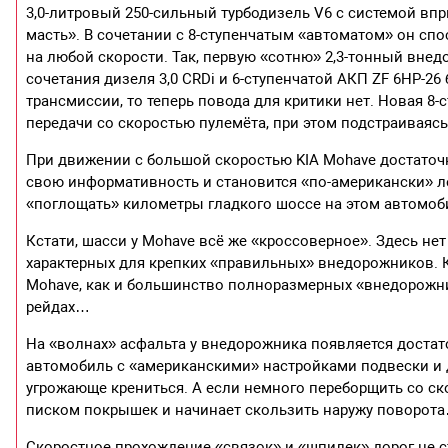
3,0-литровый 250-сильный турбодизель V6 с системой вп
масть». В сочетании с 8-ступенчатым «автоматом» он с
на любой скорости. Так, первую «сотню» 2,3-тонный внед
сочетания дизеля 3,0 CRDi и 6-ступенчатой АКП ZF 6НР-
трансмиссии, то теперь повода для критики нет. Новая 8
передачи со скоростью пулемёта, при этом подстраиваясь
При движении с большой скоростью KIA Mohave достаточно
свою информативность и становится «по-американски» ле
«поглощать» километры гладкого шоссе на этом автомоб
Кстати, шасси у Mohave всё же «кроссоверное». Здесь н
характерных для крепких «правильных» внедорожников. 
Mohave, как и большинство полноразмерных «внедорожник
рейдах…
На «волнах» асфальта у внедорожника появляется достат
автомобиль с «американскими» настройками подвески и 
угрожающе крениться. А если немного переборщить со ск
писком покрышек и начинает скользить наружу поворот
Скоростное прохождение «связок» и «шпилек» дорог не ст