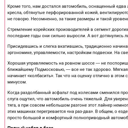
Кроме того, нам достался автомобиль, оснащенный едва л
кресла, обтянутые перфорированной кожей, вентилируются
не говорю. Несомненно, за такие размеры и такой урове
Стремление корейских производителей в сегмент дорогих
последние годы они сильно выросли. А вот дотянулись л
Присидевшись и слегка вкатившись, традиционно начин
эргономике, управляемости, настройкам подвески. На св
Хорошая управляемость на ровном шоссе — не поспоришь
ближайшему Подмосковью, — все не так здорово. Мягкая 
начинает «колбасить». Так что на оценку отлично в этом 
минусом.
Когда раздолбанный асфальт под колесами сменился про
слуга ощутил, что автомобиль очень тяжелый. Для увере
тяга, а при совсем небольшом разгоне этот лайнер немног
этих машинах перегревается «на раз-два». В общем, о ез
просто большой и комфортный полноприводный автомоб