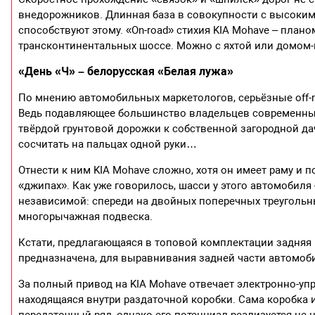
внедорожников. Длинная база в совокупности с высоки
способствуют этому. «On-road» стихия KIA Mohave – пла
трансконтинентальных шоссе. Можно с яхтой или домом
«День «Ч» – белорусская «Белая лужа»
По мнению автомобильных маркетологов, серьёзные off-r
Ведь подавляющее большинство владельцев современных
твёрдой грунтовой дорожки к собственной загородной д
сосчитать на пальцах одной руки…
Отнести к ним KIA Mohave сложно, хотя он имеет раму и 
«джипах». Как уже говорилось, шасси у этого автомобиля
независимой: спереди на двойных поперечных треугольны
многорычажная подвеска.
Кстати, предлагающаяся в топовой комплектации задняя
предназначена, для выравнивания задней части автомоби
За полный привод на KIA Mohave отвечает электронно-уп
находящаяся внутри раздаточной коробки. Сама коробк