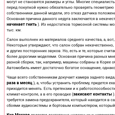
могут не становятся размеры и углы. Многие специалисты 
перед покупкой нужно обязательно проверять геометрию 
собственники данной модели, это отказ датчика положени
Основная причина данного недуга заключается в некачес
начинает гнить
). Из недостатков тормозной системы мо
тыс. км.
Салон выполнен из материалов среднего качества, а, вот
Некоторые утверждают, что салон собран некачественно, 
и других посторонних звуков. Но, есть и те, которые счи
более дорогими моделями. Основная причина разных мне
разной сборки, так, например, машины собраны в Корее 
Автомобиль имеет достаточно богатое оснащение, однако
Чаще всего собственникам докучает камера заднего вида,
раза в месяц
), а, чтобы устранить проблему, придется еха
приходится менять. Есть претензии и к работоспособнос
закисают контакты
климат-контроле, а в его проводке (
)
требуется замена предохранителя, который находится в с
сбоями аудиосистемы и бортовым компьютером, который 
Киа Мохаве
является достаточно надежным и неприхотл