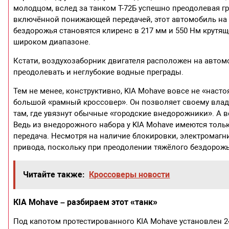
молодцом, вслед за танком Т-72Б успешно преодолевая г
включённой понижающей передачей, этот автомобиль на 
бездорожья становятся клиренс в 217 мм и 550 Нм крутя
широком диапазоне.
Кстати, воздухозаборник двигателя расположен на автомо
преодолевать и неглубокие водные преграды.
Тем не менее, конструктивно, KIA Mohave вовсе не «настоя
большой «рамный кроссовер». Он позволяет своему влад
там, где увязнут обычные «городские внедорожники». А во
Ведь из внедорожного набора у KIA Mohave имеются тол
передача. Несмотря на наличие блокировки, электромаг
привода, поскольку при преодолении тяжёлого бездорожья
Читайте также:
Кроссоверы новости
КIA Mohave – разбираем этот «танк»
Под капотом протестированного KIA Mohave установлен 2