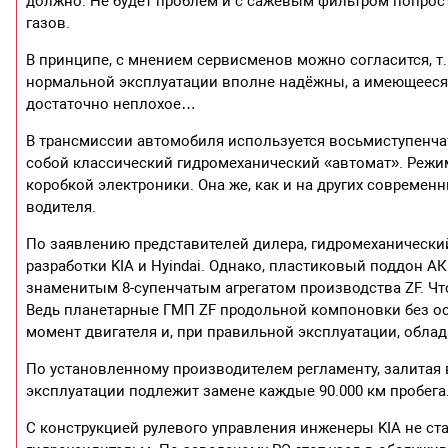
должно. Не будет проблем и с сажевым фильтром попрост
газов.
В принципе, с мнением сервисменов можно согласится, т
нормальной эксплуатации вполне надёжны, а имеющееся
достаточно неплохое…
В трансмиссии автомобиля используется восьмиступенча
собой классический гидромеханический «автомат». Реж
коробкой электроники. Она же, как и на других совреме
водителя.
По заявлению представителей дилера, гидромеханический
разработки KIA и Hyindai. Однако, пластиковый поддон 
знаменитым 8-супенчатым агрегатом производства ZF. Чт
Ведь планетарные ГМП ZF продольной компоновки без о
момент двигателя и, при правильной эксплуатации, обл
По установленному производителем регламенту, залитая
эксплуатации подлежит замене каждые 90.000 км пробега
С конструкцией рулевого управления инженеры KIA не с