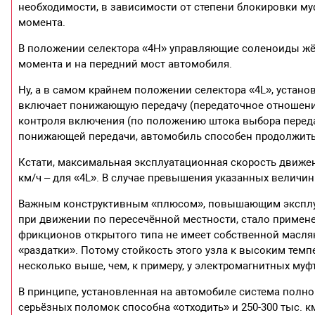
необходимости, в зависимости от степени блокировки му
момента.
В положении селектора «4Н» управляющие соленоиды жёс
момента и на передний мост автомобиля.
Ну, а в самом крайнем положении селектора «4L», устан
включает понижающую передачу (передаточное отношени
контроля включения (по положению штока выбора переда
понижающей передачи, автомобиль способен продолжить 
Кстати, максимальная эксплуатационная скорость движе
км/ч – для «4L». В случае превышения указанных величи
Важным конструктивным «плюсом», повышающим эксплуа
при движении по пересечённой местности, стало примен
фрикционов открытого типа не имеет собственной масля
«раздатки». Потому стойкость этого узла к высоким те
несколько выше, чем, к примеру, у электромагнитных му
В принципе, установленная на автомобиле система полно
серьёзных поломок способна «отходить» и 250-300 тыс. к