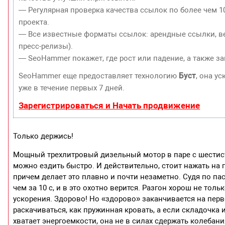
— Регулярная проверка качества ссылок по более чем 1
проекта.
— Все известные форматы ссылок: арендные ссылки, ве
пресс-релизы).
— SeoHammer покажет, где рост или падение, а также з
Буст
SeoHammer еще предоставляет технологию
, она у
уже в течение первых 7 дней.
Зарегистрироваться и Начать продвижение
Только держись!
Мощный трехлитровый дизельный мотор в паре с шестист
можно ездить быстро. И действительно, стоит нажать на г
причем делает это плавно и почти незаметно. Судя по па
чем за 10 с, и в это охотно верится. Разгон хорош не тол
ускорения. Здорово! Но «здорово» заканчивается на перв
раскачиваться, как пружинная кровать, а если складочка 
хватает энергоемкости, она не в силах сдержать колебани