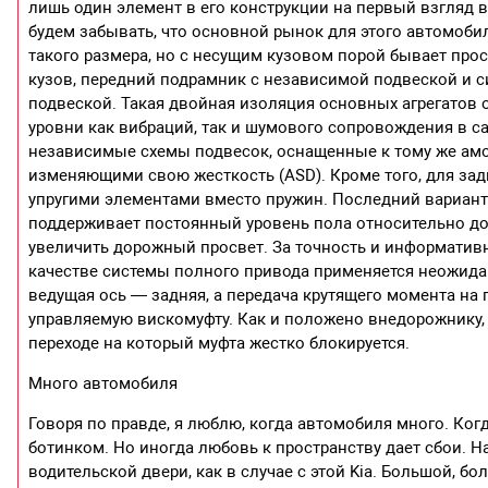
лишь один элемент в его конструкции на первый взгляд
будем забывать, что основной рынок для этого автомоби
такого размера, но с несущим кузовом порой бывает прост
кузов, передний подрамник с независимой подвеской и 
подвеской. Такая двойная изоляция основных агрегатов 
уровни как вибраций, так и шумового сопровождения в с
независимые схемы подвесок, оснащенные к тому же амо
изменяющими свою жесткость (ASD). Кроме того, для зад
упругими элементами вместо пружин. Последний вариант
поддерживает постоянный уровень пола относительно до
увеличить дорожный просвет. За точность и информативн
качестве системы полного привода применяется неожидан
ведущая ось — задняя, а передача крутящего момента на
управляемую вискомуфту. Как и положено внедорожнику,
переходе на который муфта жестко блокируется.
Много автомобиля
Говоря по правде, я люблю, когда автомобиля много. Ког
ботинком. Но иногда любовь к пространству дает сбои. Н
водительской двери, как в случае с этой Kia. Большой, бо