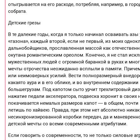
отыгрывается на его расходе, потребляя, например, в горо
собрата.
Детские грезы
В те далекие годы, когда я только начинал осваивать аз
«газона», каждый второй, если не первый, из моих однок
дальнобойщиков, прославленная массой как отечественны
окутана романтическим ореолом. Конечно, я не стал иск
мужественных людей с огромной баранкой в руках и мног
мечты отрочества неожиданно всплыли в памяти. Причем 
или неимоверных усилий. Вести полноразмерный внедоро
какаято аура и в его облике, и во внутреннем содержани
большегрузам. Под капотом сыто урчит трехлитровый ди
нажатие педали акселератора, подвеска хоронит в своих 
покачивается немалых размеров капот — в общем, почти р
летишь по хайвею. Правда, при этом нет абсолютно ник
несинхронизированной коробки передач, да и маневренно
детской мечты со всеми современными атрибутами.
Если говорить о современности, то не только силовые аг