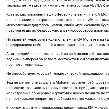
передаточный ряд, однако его потенциал реализуется не
таковых нет – здесь их имитирует электроника ABS/ESP,
Кстати, как показали наши off-road испытания, на KIA Mo
вывешивании электроника достаточно резко убирает пода
межколёсных дифференциалов, слабо «прикусывая» буксу
правила езды по бездорожью в век кроссоверов изменили
По крайней мере, взять «диагональ» на KIA Mohave нам уд
внедорожника небольшой и позволяет проходить «геомет
А вот задний свес немаленький из-за большого багажника
задним бампером за рельеф местности в о время диагона
прочного пластика…
Не способствует хорошей геометрической проходимости 
Тем не менее, вне асфальта Mohave чувствует себя дост
позволяют развивать хорошую скорость при движении по 
«пристрелки» по неровной грунтовке нужно помнить посто
на противоходе неприятно пробивая жёстко «замыкающу
Впрочем, в других внедорожных дисциплинах KIA Mohave