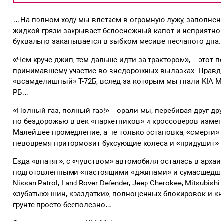
…На полном ходу мы влетаем в огромную лужу, заполне
жидкой грязи закрывает белоснежный капот и неприятно 
буквально закапывается в зыбком месиве песчаного дна. Н
«Чем круче джип, тем дальше идти за трактором», – этот 
принимавшему участие во внедорожных вылазках. Правда,
«всамделишный» Т-72Б, вслед за которым мы гнали KIA 
РБ…
«Полный газ, полный газ!» – орали мы, перебивая друг др
по бездорожью в век «паркетников» и кроссоверов измен
Малейшее промедление, а не только остановка, «смерти» 
невовремя притормозит буксующие колеса и «придушит» 
Езда «внатяг», с «чувством» автомобиля осталась в арх
подготовленными «настоящими «джипами» и сумасшедши
Nissan Patrol, Land Rover Defender, Jeep Cherokee, Mitsubi
«зубатых» шин, «раздатки», полноценных блокировок и 
грунте просто бесполезно…