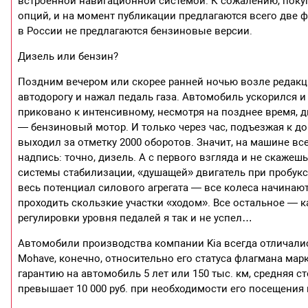
встроенной навигационной системой. К сожалению, поку
опций, и на момент публикации предлагаются всего две
в России не предлагаются бензиновые версии.
Дизель или бензин?
Поздним вечером или скорее ранней ночью возле редакци
автодорогу и нажал педаль газа. Автомобиль ускорился 
приковано к интенсивному, несмотря на позднее время, д
— бензиновый мотор. И только через час, подъезжая к д
выходил за отметку 2000 оборотов. Значит, на машине в
надпись: точно, дизель. А с первого взгляда и не скаж
системы стабилизации, «душащей» двигатель при пробук
весь потенциал силового агрегата — все колеса начинают
проходить скользкие участки «ходом». Все остальное — к
регулировки уровня педалей я так и не успел…
Автомобили производства компании Kia всегда отличал
Mohave, конечно, относительно его статуса флагмана мар
гарантию на автомобиль 5 лет или 150 тыс. км, средняя 
превышает 10 000 руб. при необходимости его посещения 