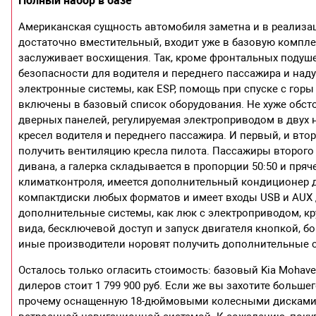
Полный набор в базе
Американская сущность автомобиля заметна и в реализаци
достаточно вместительный, входит уже в базовую компле
заслуживает восхищения. Так, кроме фронтальных подуше
безопасности для водителя и переднего пассажира и над
электронные системы, как ESP, помощь при спуске с горы 
включены в базовый список оборудования. Не хуже обст
дверных панелей, регулируемая электроприводом в двух 
кресел водителя и переднего пассажира. И первый, и вт
получить вентиляцию кресла пилота. Пассажиры второго
дивана, а галерка складывается в пропорции 50:50 и пря
климатконтроля, имеется дополнительный кондиционер д
компактдиски любых форматов и имеет входы USB и AUX 
дополнительные системы, как люк с электроприводом, кру
вида, бесключевой доступ и запуск двигателя кнопкой, б
иные производители норовят получить дополнительные 
Осталось только огласить стоимость: базовый Kia Moha
дилеров стоит 1 799 900 руб. Если же вы захотите большего
прочему оснащенную 18-дюймовыми колесными дисками,