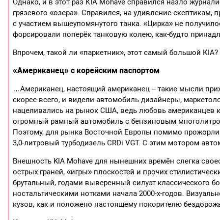
Однако, и в этот раз КIA Mohave справился назло журна
грязевого «озера». Справился, на удивление скептикам,
с участием вышеупомянутого танка. «Цирка» не получилос
форсировали поперёк танковую колею, как-будто прина
Впрочем, такой ли «паркетник», этот самый большой КIA?
«Американец» с корейским паспортом
…Американец, настоящий американец – такие мысли прихо
скорее всего, и видели автомобиль дизайнеры, маркетол
нацеливались на рынок США, ведь любовь американцев 
огромный рамный автомобиль с бензиновым многолитров
Поэтому, для рынка Восточной Европы помимо прожорлив
3,0-литровый турбодизель CRDi VGT. С этим мотором авто
Внешность KIA Mohave для нынешних времён слегка своео
острых граней, «игры» плоскостей и прочих стилистиче
брутальный, годами выверенный силуэт классического 
ностальгическими нотками начала 2000-х-годов. Визуал
кузов, как и положено настоящему покорителю бездорожь