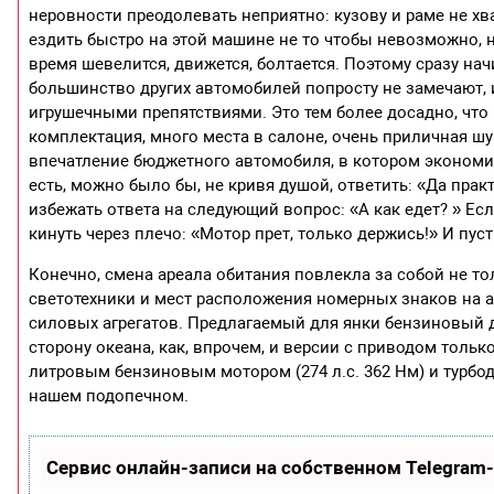
неровности преодолевать неприятно: кузову и раме не хва
ездить быстро на этой машине не то чтобы невозможно, 
время шевелится, движется, болтается. Поэтому сразу на
большинство других автомобилей попросту не замечают, 
игрушечными препятствиями. Это тем более досадно, чт
комплектация, много места в салоне, очень приличная 
впечатление бюджетного автомобиля, в котором экономил
есть, можно было бы, не кривя душой, ответить: «Да прак
избежать ответа на следующий вопрос: «А как едет? » Если
кинуть через плечо: «Мотор прет, только держись!» И пус
Конечно, смена ареала обитания повлекла за собой не т
светотехники и мест расположения номерных знаков на
силовых агрегатов. Предлагаемый для янки бензиновый дв
сторону океана, как, впрочем, и версии с приводом толь
литровым бензиновым мотором (274 л.с. 362 Нм) и турбоди
нашем подопечном.
Сервис онлайн-записи на собственном Telegram