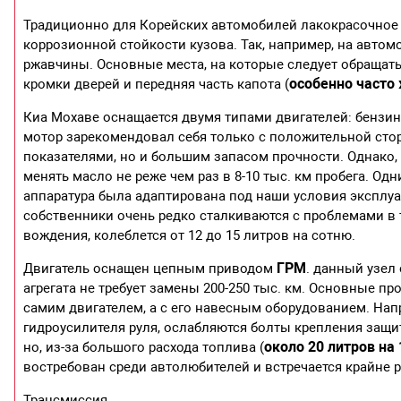
Традиционно для Корейских автомобилей лакокрасочное п
коррозионной стойкости кузова. Так, например, на авто
ржавчины. Основные места, на которые следует обращать
особенно часто
кромки дверей и передняя часть капота (
Киа Мохаве оснащается двумя типами двигателей: бензи
мотор зарекомендовал себя только с положительной сто
показателями, но и большим запасом прочности. Однако,
менять масло не реже чем раз в 8-10 тыс. км пробега. Од
аппаратура была адаптирована под наши условия эксплуат
собственники очень редко сталкиваются с проблемами в 
вождения, колеблется от 12 до 15 литров на сотню.
ГРМ
Двигатель оснащен цепным приводом
. данный узел
агрегата не требует замены 200-250 тыс. км. Основные п
самим двигателем, а с его навесным оборудованием. На
гидроусилителя руля, ослабляются болты крепления защит
около 20 литров на 
но, из-за большого расхода топлива (
востребован среди автолюбителей и встречается крайне р
Трансмиссия