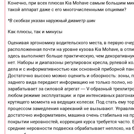
Конечно, при всех плюсах Kia Mohave самым большим мин
такой аппарат даже с его многочисленными опциями?
*В скобках указан наружный диаметр шин
Как плюсы, так и минусы
Оценивая эргономику водительского места, в первую оче
расположенная почти на уровне кузова Kia Mohave, в от
здесь выполняет больше практическую, чем декоративную
нет. Наборы и диапазоны регулировок кресла, рулевой к
дела и с информативностью как основной приборной пане
Достаточно высоко можно оценить и обзорность: зоны, 
заднего вида передают информацию не только полно, но
зарабатывает за силовой агрегат — V-образный трехлит
любом режиме эксплуатации: и при интенсивных разгонах
крутящего момента на ведущих колесах. Под стать ему то
процессом замедления нареканий не вызывают. Управляе
достаточно информативен, машина очень стабильна на пря
покрытии неровностей, коррекция курса требуется часто.
средние неровности подвеска обрабатывает неплохо, на б