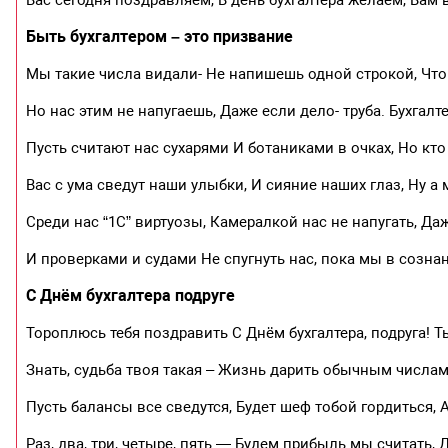
Вас сегодня поздравляем, В день бухгалтера желаем, Вам
Быть бухгалтером – это призвание
Мы такие числа видали- Не напишешь одной строкой, Что 
Но нас этим не напугаешь, Даже если дело- труба. Бухгалт
Пусть считают нас сухарями И ботаниками в очках, Но кто 
Вас с ума сведут наши улыбки, И сияние наших глаз, Ну 
Среди нас “1С” виртуозы, Камералкой нас не напугать, Даж
И проверками и судами Не спугнуть нас, пока мы в сознан
С Днём бухгалтера подруге
Тороплюсь тебя поздравить С Днём бухгалтера, подруга! 
Знать, судьба твоя такая – Жизнь дарить обычным числам
Пусть балансы все сведутся, Будет шеф тобой гордиться,
Раз, два, три, четыре, пять — Будем прибыль мы считать,